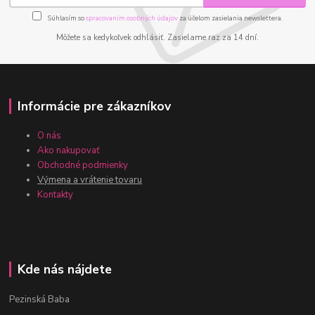
Súhlasím so
spracovaním osobných údajov
za účelom zasielania newslettera.
Môžete sa kedykoľvek odhlásiť. Zasielame raz za 14 dní.
Informácie pre zákazníkov
O nás
Ako nakupovať
Obchodné podmienky
Výmena a vrátenie tovaru
Kontakty
Kde nás nájdete
Pezinská Baba