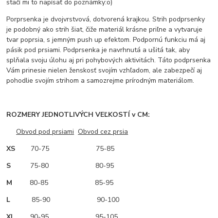
stačí mi to napísať do poznámky:o)
Porprsenka je dvojvrstvová, dotvorená krajkou. Strih podprsenky
je podobný ako strih šiat, čiže materiál krásne priľne a vytvaruje
tvar poprsia, s jemným push up efektom. Podpornú funkciu má aj
pásik pod prsiami. Podprsenka je navrhnutá a ušitá tak, aby
splňala svoju úlohu aj pri pohybových aktivitách. Táto podprsenka
Vám prinesie nielen ženskosť svojím vzhľadom, ale zabezpečí aj
pohodlie svojím strihom a samozrejme prírodným materiálom.
ROZMERY JEDNOTLIVÝCH VEĽKOSTÍ v CM:
Obvod pod prsiami
Obvod cez prsia
XS
70-75 75-85
S
75-80 80-95
M
80-85 85-95
L
85-90 90-100
XL
90-95 95-105