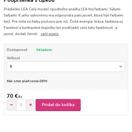
Podprsenka s čipkou
Prádielko LEA Celý model spodného prádla LEA hrá farbami. Sýtymi
farbami. K jeho vytvoreniu ma inšpirovala pani jeseň, ktorá hýri farbami
tiež. Pre mňa sú farby poéziou pre oči. Čistá energia, krása, fantázia:o)
Farebné a kontrastné krajočky len podčiarkli celú túto farebnosť...a
jasné, dodali žensk...
celý popis
Dostupnosť
Skladom
Veľkosť
Nie sme platcovia DPH
70 €
/
ks
Pridať do košíka