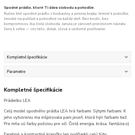
Spodné prádlo, ktoré Ti dáva slobodu a pohodlie.
Ručne šité spodné prádlo z biobavlny a jemnej krajky. Jemné k pokožke,
ženské na pohľad a pohodlné na každý deň. Bez kostíc, bez
kompromisov, iba čistá sloboda. Janula je zároveň priestorom návratu
ženy k sebe — cez telo, dotyk, slová a vedomé prežívanie.
Kompletné špecifikácie
Parametre
Kompletné špecifikácie
Prádielko LEA
Celý model spodného prádla LEA hrá farbami. Sýtymi farbami. K
jeho vytvoreniu ma inšpirovala pani jeseň, ktorá hýri farbami tiež.
Pre mňa sú farby poéziou pre oči. Čistá energia, krása, fantázia:o)
Farebné a kontrastné krajočky len podčiarkli celú túto