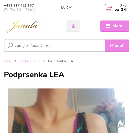
0
ks
+421 917 421 167
EUR
za
0 €
(Po-Pia, 10 -17 hod.)
Menu
Hľadať
Úvod
Spodné prádlo
Podprsenka LEA
Podprsenka LEA