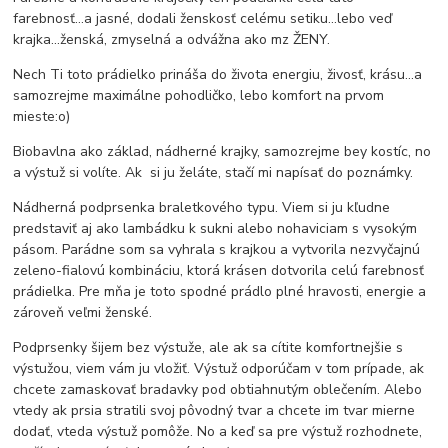
farebnosť...a jasné, dodali ženskosť celému setiku...lebo veď
krajka...ženská, zmyselná a odvážna ako mz ŽENY.
Nech Ti toto prádielko prináša do života energiu, živosť, krásu...a
samozrejme maximálne pohodličko, lebo komfort na prvom
mieste:o)
Biobavlna ako základ, nádherné krajky, samozrejme bey kostíc, no
a výstuž si volíte. Ak si ju želáte, stačí mi napísať do poznámky.
Nádherná podprsenka braletkového typu. Viem si ju kľudne
predstaviť aj ako lambádku k sukni alebo nohaviciam s vysokým
pásom. Parádne som sa vyhrala s krajkou a vytvorila nezvyčajnú
zeleno-fialovú kombináciu, ktorá krásen dotvorila celú farebnosť
prádielka. Pre mňa je toto spodné prádlo plné hravosti, energie a
zároveň veľmi ženské.
Podprsenky šijem bez výstuže, ale ak sa cítite komfortnejšie s
výstužou, viem vám ju vložiť. Výstuž odporúčam v tom prípade, ak
chcete zamaskovať bradavky pod obtiahnutým oblečením. Alebo
vtedy ak prsia stratili svoj pôvodný tvar a chcete im tvar mierne
dodať, vteda výstuž pomôže. No a keď sa pre výstuž rozhodnete,