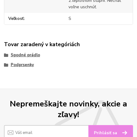
2.teplotnom stupni. Nechať
voľne uschnúť.
Veľkosť
S
Tovar zaradený v kategóriách
Spodné prádlo
Podprsenky
Nepremeškajte novinky, akcie a
zľavy!
Prihlásiť sa