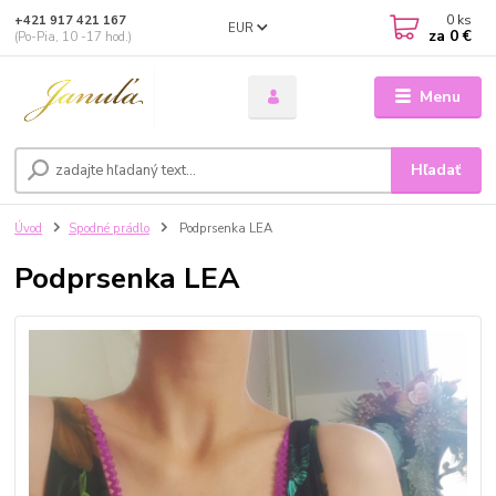
0
ks
+421 917 421 167
EUR
za
0 €
(Po-Pia, 10 -17 hod.)
Menu
Hľadať
Úvod
Spodné prádlo
Podprsenka LEA
Podprsenka LEA