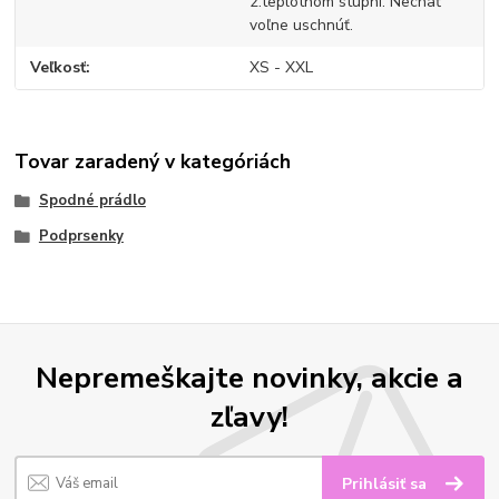
2.teplotnom stupni. Nechať
voľne uschnúť.
Veľkosť
XS - XXL
Tovar zaradený v kategóriách
Spodné prádlo
Podprsenky
Nepremeškajte novinky, akcie a
zľavy!
Prihlásiť sa