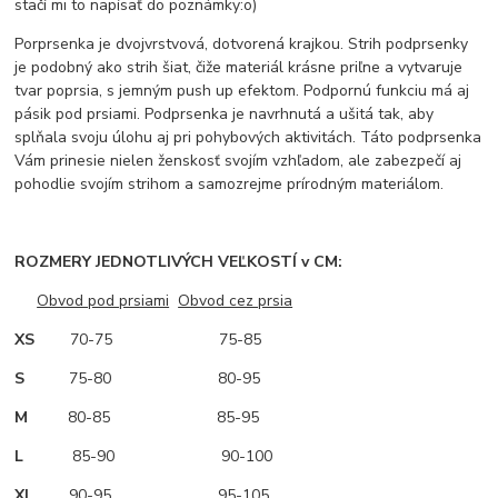
stačí mi to napísať do poznámky:o)
Porprsenka je dvojvrstvová, dotvorená krajkou. Strih podprsenky
je podobný ako strih šiat, čiže materiál krásne priľne a vytvaruje
tvar poprsia, s jemným push up efektom. Podpornú funkciu má aj
pásik pod prsiami. Podprsenka je navrhnutá a ušitá tak, aby
splňala svoju úlohu aj pri pohybových aktivitách. Táto podprsenka
Vám prinesie nielen ženskosť svojím vzhľadom, ale zabezpečí aj
pohodlie svojím strihom a samozrejme prírodným materiálom.
ROZMERY JEDNOTLIVÝCH VEĽKOSTÍ v CM:
Obvod pod prsiami
Obvod cez prsia
XS
70-75 75-85
S
75-80 80-95
M
80-85 85-95
L
85-90 90-100
XL
90-95 95-105