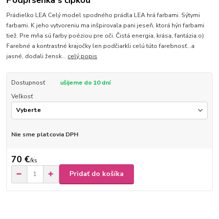
Podprsenka s čipkou
Prádielko LEA Celý model spodného prádla LEA hrá farbami. Sýtymi
farbami. K jeho vytvoreniu ma inšpirovala pani jeseň, ktorá hýri farbami
tiež. Pre mňa sú farby poéziou pre oči. Čistá energia, krása, fantázia:o)
Farebné a kontrastné krajočky len podčiarkli celú túto farebnosť...a
jasné, dodali žensk...
celý popis
Dostupnosť
ušijeme do 10 dní
Veľkosť
Nie sme platcovia DPH
70 €
/
ks
Pridať do košíka