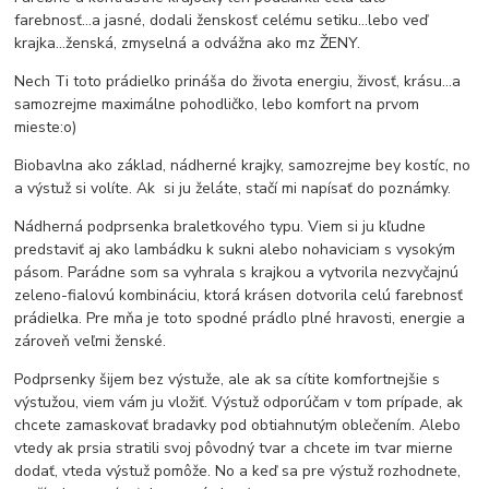
farebnosť...a jasné, dodali ženskosť celému setiku...lebo veď
krajka...ženská, zmyselná a odvážna ako mz ŽENY.
Nech Ti toto prádielko prináša do života energiu, živosť, krásu...a
samozrejme maximálne pohodličko, lebo komfort na prvom
mieste:o)
Biobavlna ako základ, nádherné krajky, samozrejme bey kostíc, no
a výstuž si volíte. Ak si ju želáte, stačí mi napísať do poznámky.
Nádherná podprsenka braletkového typu. Viem si ju kľudne
predstaviť aj ako lambádku k sukni alebo nohaviciam s vysokým
pásom. Parádne som sa vyhrala s krajkou a vytvorila nezvyčajnú
zeleno-fialovú kombináciu, ktorá krásen dotvorila celú farebnosť
prádielka. Pre mňa je toto spodné prádlo plné hravosti, energie a
zároveň veľmi ženské.
Podprsenky šijem bez výstuže, ale ak sa cítite komfortnejšie s
výstužou, viem vám ju vložiť. Výstuž odporúčam v tom prípade, ak
chcete zamaskovať bradavky pod obtiahnutým oblečením. Alebo
vtedy ak prsia stratili svoj pôvodný tvar a chcete im tvar mierne
dodať, vteda výstuž pomôže. No a keď sa pre výstuž rozhodnete,