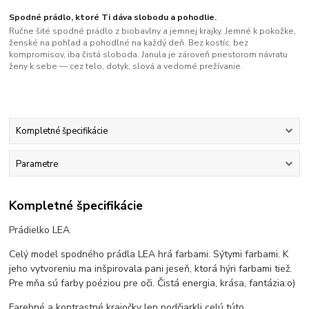
Spodné prádlo, ktoré Ti dáva slobodu a pohodlie.
Ručne šité spodné prádlo z biobavlny a jemnej krajky. Jemné k pokožke,
ženské na pohľad a pohodlné na každý deň. Bez kostíc, bez
kompromisov, iba čistá sloboda. Janula je zároveň priestorom návratu
ženy k sebe — cez telo, dotyk, slová a vedomé prežívanie.
Kompletné špecifikácie
Parametre
Kompletné špecifikácie
Prádielko LEA
Celý model spodného prádla LEA hrá farbami. Sýtymi farbami. K
jeho vytvoreniu ma inšpirovala pani jeseň, ktorá hýri farbami tiež.
Pre mňa sú farby poéziou pre oči. Čistá energia, krása, fantázia:o)
Farebné a kontrastné krajočky len podčiarkli celú túto