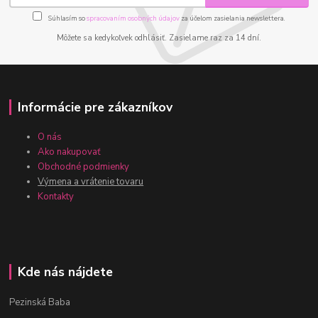
Súhlasím so
spracovaním osobných údajov
za účelom zasielania newslettera.
Môžete sa kedykoľvek odhlásiť. Zasielame raz za 14 dní.
Informácie pre zákazníkov
O nás
Ako nakupovať
Obchodné podmienky
Výmena a vrátenie tovaru
Kontakty
Kde nás nájdete
Pezinská Baba