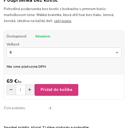
Podprsenka bez kostíc
Pohodlná podprsenka bez kostíc z biobavlny v jemnom bielo-
marhuľkovom tóne. Mäkká braletka, ktorá drží tvar bez tlaku. Jemná,
ženská, ideálna na každý deň.
celý popis
Dostupnosť
Skladom
Veľkosť
Nie sme platcovia DPH
69 €
/
ks
Pridať do košíka
Číslo produktu:
-2
Spodné prádlo, ktoré Ti dáva slobodu a pohodlie.