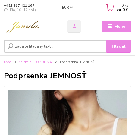
0
ks
+421 917 421 167
EUR
za
0 €
(Po-Pia, 10 -17 hod.)
Menu
Hľadať
Úvod
Kolekcia SLOBODNÁ
Podprsenka JEMNOSŤ
Podprsenka JEMNOSŤ