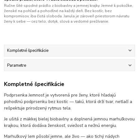
Ručne šité spodné prádlo z biobavlny a jemnej krajky. Jemné k pokožke,
ženské na pohľad a pohodlné na každý deň. Bez kostíc, bez
kompromisov, iba čistá sloboda. Janula je zároveň priestorom návratu
ženy k sebe — cez telo, dotyk, slová a vedomé prežívanie.
Kompletné špecifikácie
Parametre
Kompletné špecifikácie
Podprsenka Jemnosť je vytvorená pre ženy, ktoré hľadajú
pohodlnú podprsenku bez kostíc — takú, ktorá drží tvar, netlačí a
rešpektuje prirodzený rytmus tela.
Je ušitá z mäkkej bielej biobavlny a doplnená jemnou marhuľkovou
krajkou, ktorá dodáva ženskosť, sviežosť a nežnú energiu.
Marhuľkový lem pôsobí jemne, ale živo — ako tichý nádych