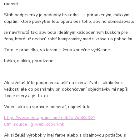
radosti.
Strih podprsenky je podobný braletke – s prirodzeným, mäkkým
objatím, ktoré poskytne telu oporu bez toho, aby ho obmedzovalo.
Je navrhnutá tak, aby bola ideálnym každodenným kúskom pre
ženy, ktoré už nechcú robiť kompromisy medzi krásou a pohodlím.
Toto je prádielko, v ktorom si žena konečne vydýchne:
ľahko, mäkko, prirodzene.
Ak si želáš túto podprsenku ušiť na mieru. Zvoľ si akúkoľvek
veľkosť, ale do poznámky pri dokončovaní objednávky mi napíš
Tvoje miery a je to :o)
Video, ako sa správne odmerať, nájdeš tuto:
https://www.instagram.com/reel/Cic7pqIKidG/?
utm_source=ig_web_copy_link
Ak si želáš výrobok v inej farbe alebo s dizajnovou potlačou s