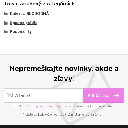
Tovar zaradený v kategóriách
Kolekcia SLOBODNÁ
Spodné prádlo
Podprsenky
Nepremeškajte novinky, akcie a
zľavy!
Prihlásiť sa
Súhlasím so
spracovaním osobných údajov
za účelom zasielania newslettera.
Môžete sa kedykoľvek odhlásiť. Zasielame raz za 14 dní.