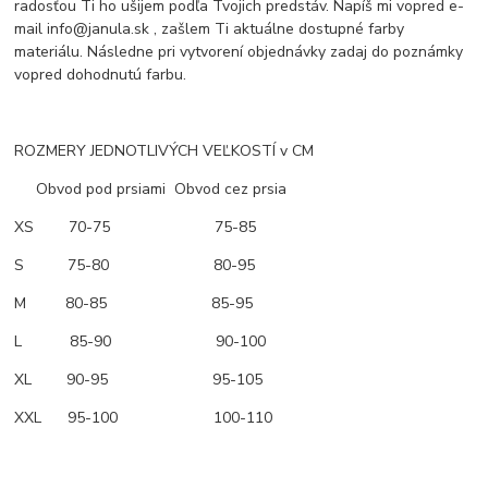
radosťou Ti ho ušijem podľa Tvojich predstáv. Napíš mi vopred e-
mail info@janula.sk , zašlem Ti aktuálne dostupné farby
materiálu. Následne pri vytvorení objednávky zadaj do poznámky
vopred dohodnutú farbu.
ROZMERY JEDNOTLIVÝCH VEĽKOSTÍ v CM
Obvod pod prsiami Obvod cez prsia
XS 70-75 75-85
S 75-80 80-95
M 80-85 85-95
L 85-90 90-100
XL 90-95 95-105
XXL 95-100 100-110