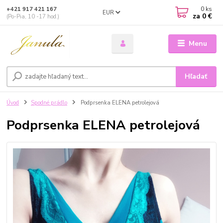
0
ks
+421 917 421 167
EUR
za
0 €
(Po-Pia, 10 -17 hod.)
Menu
Hľadať
Úvod
Spodné prádlo
Podprsenka ELENA petrolejová
Podprsenka ELENA petrolejová