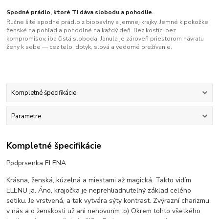
Spodné prádlo, ktoré Ti dáva slobodu a pohodlie.
Ručne šité spodné prádlo z biobavlny a jemnej krajky. Jemné k pokožke,
ženské na pohľad a pohodlné na každý deň. Bez kostíc, bez
kompromisov, iba čistá sloboda. Janula je zároveň priestorom návratu
ženy k sebe — cez telo, dotyk, slová a vedomé prežívanie.
Kompletné špecifikácie
Parametre
Kompletné špecifikácie
Podprsenka ELENA
Krásna, ženská, kúzelná a miestami až magická. Takto vidím
ELENU ja. Áno, krajočka je neprehliadnuteľný základ celého
setiku. Je vrstvená, a tak vytvára sýty kontrast. Zvýrazní charizmu
v nás a o ženskosti už ani nehovorím :o) Okrem tohto všetkého