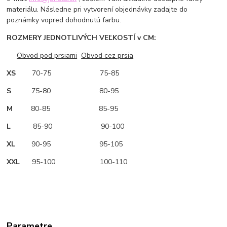
materiálu. Následne pri vytvorení objednávky zadajte do
poznámky vopred dohodnutú farbu.
ROZMERY JEDNOTLIVÝCH VEĽKOSTÍ v CM:
Obvod pod prsiami
Obvod cez prsia
XS
70-75 75-85
S
75-80 80-95
M
80-85 85-95
L
85-90 90-100
XL
90-95 95-105
XXL
95-100 100-110
Parametre