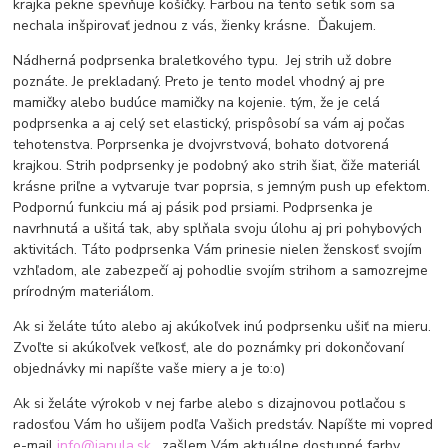
krajka pekne spevňuje košíčky. Farbou na tento setik som sa
nechala inšpirovať jednou z vás, žienky krásne. Ďakujem.
Nádherná podprsenka braletkového typu. Jej strih už dobre
poznáte. Je prekladaný. Preto je tento model vhodný aj pre
mamičky alebo budúce mamičky na kojenie. tým, že je celá
podprsenka a aj celý set elastický, prispôsobí sa vám aj počas
tehotenstva. Porprsenka je dvojvrstvová, bohato dotvorená
krajkou. Strih podprsenky je podobný ako strih šiat, čiže materiál
krásne priľne a vytvaruje tvar poprsia, s jemným push up efektom.
Podpornú funkciu má aj pásik pod prsiami. Podprsenka je
navrhnutá a ušitá tak, aby splňala svoju úlohu aj pri pohybových
aktivitách. Táto podprsenka Vám prinesie nielen ženskosť svojím
vzhľadom, ale zabezpečí aj pohodlie svojím strihom a samozrejme
prírodným materiálom.
Ak si želáte túto alebo aj akúkoľvek inú podprsenku ušiť na mieru.
Zvoľte si akúkoľvek veľkosť, ale do poznámky pri dokončovaní
objednávky mi napíšte vaše miery a je to:o)
Ak si želáte výrokob v nej farbe alebo s dizajnovou potlačou s
radosťou Vám ho ušijem podľa Vašich predstáv. Napíšte mi vopred
e-mail
info@janula.sk
, zašlem Vám aktuálne dostupné farby