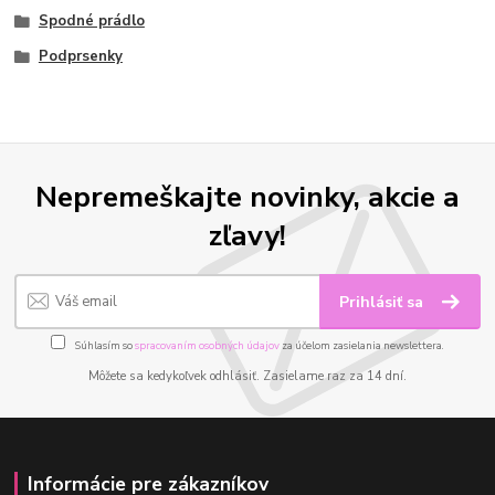
Spodné prádlo
Podprsenky
Nepremeškajte novinky, akcie a
zľavy!
Prihlásiť sa
Súhlasím so
spracovaním osobných údajov
za účelom zasielania newslettera.
Môžete sa kedykoľvek odhlásiť. Zasielame raz za 14 dní.
Informácie pre zákazníkov