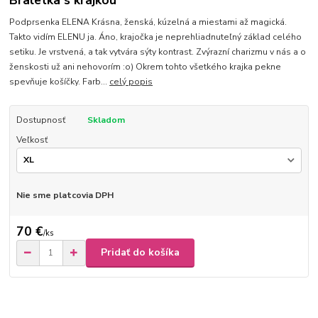
Braletka s krajkou
Podprsenka ELENA Krásna, ženská, kúzelná a miestami až magická.
Takto vidím ELENU ja. Áno, krajočka je neprehliadnuteľný základ celého
setiku. Je vrstvená, a tak vytvára sýty kontrast. Zvýrazní charizmu v nás a o
ženskosti už ani nehovorím :o) Okrem tohto všetkého krajka pekne
spevňuje košíčky. Farb...
celý popis
Dostupnosť
Skladom
Veľkosť
Nie sme platcovia DPH
70 €
/
ks
Pridať do košíka