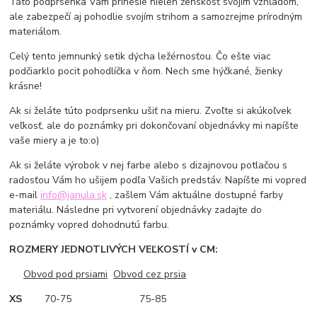
Táto podprsenka Vám prinesie nielen ženskosť svojím vzhľadom,
ale zabezpečí aj pohodlie svojím strihom a samozrejme prírodným
materiálom.
Celý tento jemnunký setik dýcha ležérnosťou. Čo ešte viac
podčiarklo pocit pohodlíčka v ňom. Nech sme hýčkané, žienky
krásne!
Ak si želáte túto podprsenku ušiť na mieru. Zvoľte si akúkoľvek
veľkosť, ale do poznámky pri dokončovaní objednávky mi napíšte
vaše miery a je to:o)
Ak si želáte výrobok v nej farbe alebo s dizajnovou potlačou s
radosťou Vám ho ušijem podľa Vašich predstáv. Napíšte mi vopred
e-mail
info@janula.sk
, zašlem Vám aktuálne dostupné farby
materiálu. Následne pri vytvorení objednávky zadajte do
poznámky vopred dohodnutú farbu.
ROZMERY JEDNOTLIVÝCH VEĽKOSTÍ v CM:
Obvod pod prsiami
Obvod cez prsia
XS
70-75 75-85