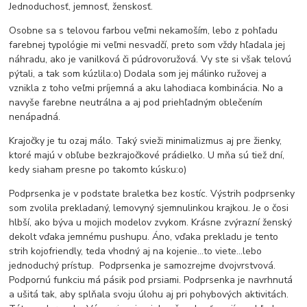
Jednoduchosť, jemnosť, ženskosť.
Osobne sa s telovou farbou veľmi nekamoším, lebo z pohľadu
farebnej typológie mi veľmi nesvadčí, preto som vždy hľadala jej
náhradu, ako je vanilková či púdrovoružová. Vy ste si však telovú
pýtali, a tak som kúzlila:o) Dodala som jej málinko ružovej a
vznikla z toho veľmi príjemná a aku lahodiaca kombinácia. No a
navyše farebne neutrálna a aj pod priehľadným oblečením
nenápadná.
Krajočky je tu ozaj málo. Taký svieži minimalizmus aj pre žienky,
ktoré majú v obľube bezkrajočkové prádielko. U mňa sú tiež dní,
kedy siaham presne po takomto kúsku:o)
Podprsenka je v podstate braletka bez kostíc. Výstrih podprsenky
som zvolila prekladaný, lemovyný sjemnulinkou krajkou. Je o čosi
hlbší, ako býva u mojich modelov zvykom. Krásne zvýrazní ženský
dekolt vďaka jemnému pushupu. Áno, vďaka prekladu je tento
strih kojofriendly, teda vhodný aj na kojenie...to viete...lebo
jednoduchý prístup. Podprsenka je samozrejme dvojvrstvová.
Podpornú funkciu má pásik pod prsiami. Podprsenka je navrhnutá
a ušitá tak, aby splňala svoju úlohu aj pri pohybových aktivitách.