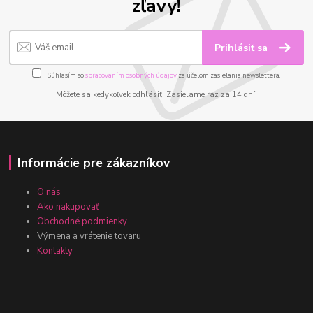
zľavy!
Prihlásiť sa
Súhlasím so
spracovaním osobných údajov
za účelom zasielania newslettera.
Môžete sa kedykoľvek odhlásiť. Zasielame raz za 14 dní.
Informácie pre zákazníkov
O nás
Ako nakupovať
Obchodné podmienky
Výmena a vrátenie tovaru
Kontakty