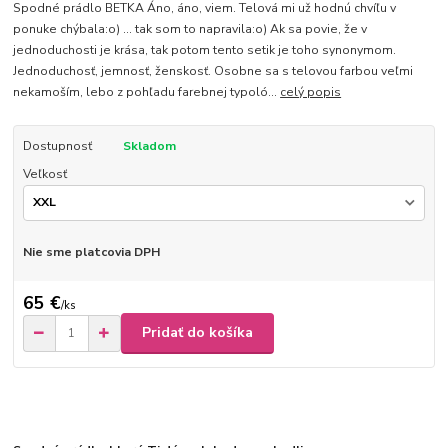
Spodné prádlo BETKA Áno, áno, viem. Telová mi už hodnú chvíľu v
ponuke chýbala:o) ... tak som to napravila:o) Ak sa povie, že v
jednoduchosti je krása, tak potom tento setik je toho synonymom.
Jednoduchosť, jemnosť, ženskosť. Osobne sa s telovou farbou veľmi
nekamoším, lebo z pohľadu farebnej typoló...
celý popis
Dostupnosť
Skladom
Veľkosť
Nie sme platcovia DPH
65 €
/
ks
Pridať do košíka