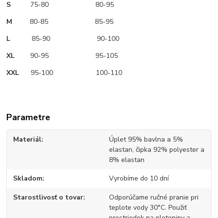
S
75-80 80-95
M
80-85 85-95
L
85-90 90-100
XL
90-95 95-105
XXL
95-100 100-110
Parametre
Materiál
Úplet 95% bavlna a 5%
elastan, čipka 92% polyester a
8% elastan
Skladom
Vyrobíme do 10 dní
Starostlivosť o tovar
Odporúčame ručné pranie pri
teplote vody 30°C. Použiť
prostriedok na pleteniny a