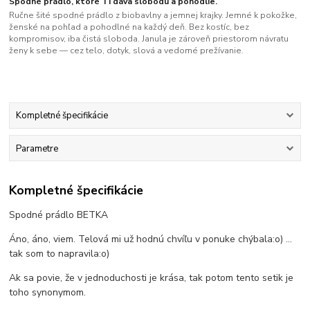
Spodné prádlo, ktoré Ti dáva slobodu a pohodlie.
Ručne šité spodné prádlo z biobavlny a jemnej krajky. Jemné k pokožke,
ženské na pohľad a pohodlné na každý deň. Bez kostíc, bez
kompromisov, iba čistá sloboda. Janula je zároveň priestorom návratu
ženy k sebe — cez telo, dotyk, slová a vedomé prežívanie.
Kompletné špecifikácie
Parametre
Kompletné špecifikácie
Spodné prádlo BETKA
Áno, áno, viem. Telová mi už hodnú chvíľu v ponuke chýbala:o) ...
tak som to napravila:o)
Ak sa povie, že v jednoduchosti je krása, tak potom tento setik je
toho synonymom.