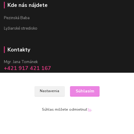
Kde nás nájdete
Pezinská Baba
Lyžiarské stredisko
Kontakty
Mgr. Jana Tománek
+421 917 421 167
(Po-Pia, 10 -17 hod.)
info@janula.sk
Súhlasím
Nastavenia
Súhlas môžete odmietnuť
tu
.
Vytvorené na
Eshop-rychlo.sk