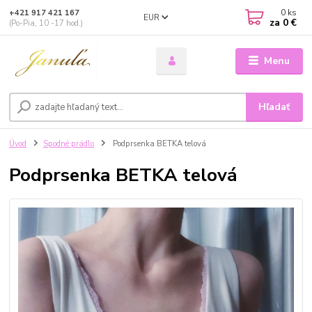
0
ks
+421 917 421 167
EUR
za
0 €
(Po-Pia, 10 -17 hod.)
Menu
Hľadať
Úvod
Spodné prádlo
Podprsenka BETKA telová
Podprsenka BETKA telová