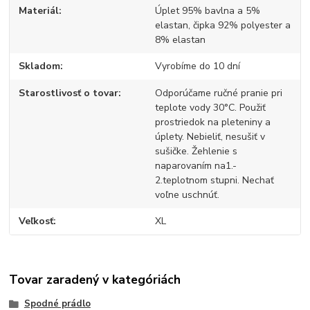
Materiál
Úplet 95% bavlna a 5%
elastan, čipka 92% polyester a
8% elastan
Skladom
Vyrobíme do 10 dní
Starostlivosť o tovar
Odporúčame ručné pranie pri
teplote vody 30°C. Použiť
prostriedok na pleteniny a
úplety. Nebieliť, nesušiť v
sušičke. Žehlenie s
naparovaním na1.-
2.teplotnom stupni. Nechať
voľne uschnúť.
Veľkosť
XL
Tovar zaradený v kategóriách
Spodné prádlo