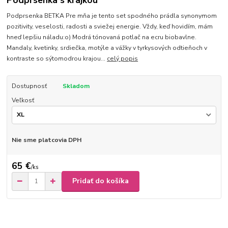
Podprsenka s krajkou
Podprsenka BETKA Pre mňa je tento set spodného prádla synonymom
pozitivity, veselosti, radosti a sviežej energie. Vždy, keď hovidím, mám
hneď lepšiu náladu:o) Modrá tónovaná potlač na ecru biobavlne.
Mandaly, kvetinky, srdiečka, motýle a vážky v tyrkysových odtieňoch v
kontraste so sýtomodrou krajou...
celý popis
Dostupnosť
Skladom
Veľkosť
Nie sme platcovia DPH
65 €
/
ks
Pridať do košíka