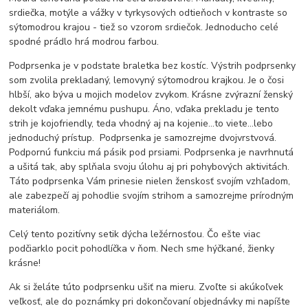
srdiečka, motýle a vážky v tyrkysových odtieňoch v kontraste so
sýtomodrou krajou - tiež so vzorom srdiečok. Jednoducho celé
spodné prádlo hrá modrou farbou.
Podprsenka je v podstate braletka bez kostíc. Výstrih podprsenky
som zvolila prekladaný, lemovyný sýtomodrou krajkou. Je o čosi
hlbší, ako býva u mojich modelov zvykom. Krásne zvýrazní ženský
dekolt vďaka jemnému pushupu. Áno, vďaka prekladu je tento
strih je kojofriendly, teda vhodný aj na kojenie...to viete...lebo
jednoduchý prístup. Podprsenka je samozrejme dvojvrstvová.
Podpornú funkciu má pásik pod prsiami. Podprsenka je navrhnutá
a ušitá tak, aby splňala svoju úlohu aj pri pohybových aktivitách.
Táto podprsenka Vám prinesie nielen ženskosť svojím vzhľadom,
ale zabezpečí aj pohodlie svojím strihom a samozrejme prírodným
materiálom.
Celý tento pozitívny setik dýcha ležérnosťou. Čo ešte viac
podčiarklo pocit pohodlíčka v ňom. Nech sme hýčkané, žienky
krásne!
Ak si želáte túto podprsenku ušiť na mieru. Zvoľte si akúkoľvek
veľkosť, ale do poznámky pri dokončovaní objednávky mi napíšte