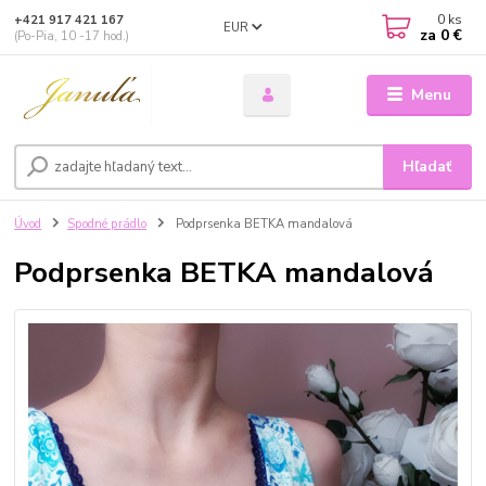
0
ks
+421 917 421 167
EUR
za
0 €
(Po-Pia, 10 -17 hod.)
Menu
Hľadať
Úvod
Spodné prádlo
Podprsenka BETKA mandalová
Podprsenka BETKA mandalová