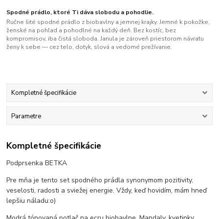
Spodné prádlo, ktoré Ti dáva slobodu a pohodlie.
Ručne šité spodné prádlo z biobavlny a jemnej krajky. Jemné k pokožke,
ženské na pohľad a pohodlné na každý deň. Bez kostíc, bez
kompromisov, iba čistá sloboda. Janula je zároveň priestorom návratu
ženy k sebe — cez telo, dotyk, slová a vedomé prežívanie.
Kompletné špecifikácie
Parametre
Kompletné špecifikácie
Podprsenka BETKA
Pre mňa je tento set spodného prádla synonymom pozitivity,
veselosti, radosti a sviežej energie. Vždy, keď hovidím, mám hneď
lepšiu náladu:o)
Modrá tónovaná potlač na ecru biobavlne. Mandaly, kvetinky,