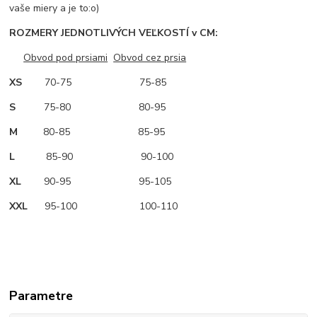
vaše miery a je to:o)
ROZMERY JEDNOTLIVÝCH VEĽKOSTÍ v CM:
Obvod pod prsiami
Obvod cez prsia
XS
70-75 75-85
S
75-80 80-95
M
80-85 85-95
L
85-90 90-100
XL
90-95 95-105
XXL
95-100 100-110
Parametre