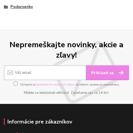
Podprsenky
Nepremeškajte novinky, akcie a
zľavy!
Prihlásiť sa
Súhlasím so
spracovaním osobných údajov
za účelom zasielania newslettera.
Môžete sa kedykoľvek odhlásiť. Zasielame raz za 14 dní.
Informácie pre zákazníkov