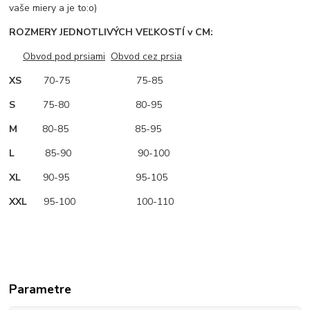
vaše miery a je to:o)
ROZMERY JEDNOTLIVÝCH VEĽKOSTÍ v CM:
Obvod pod prsiami
Obvod cez prsia
XS
70-75 75-85
S
75-80 80-95
M
80-85 85-95
L
85-90 90-100
XL
90-95 95-105
XXL
95-100 100-110
Parametre