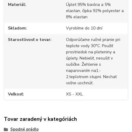
Materiál
Úplet 95% bavlna a 5%
elastan, čipka 92% polyester a
8% elastan
Skladom
Vyrobíme do 10 dní
Starostlivosť o tovar
Odporúčame ručné pranie pri
teplote vody 30°C. Použiť
prostriedok na pleteniny a
úplety. Nebieliť, nesušiť v
sušičke. Žehlenie s
naparovaním na1.-
2.teplotnom stupni. Nechať
voľne uschnúť.
Veľkosť
XS - XXL
Tovar zaradený v kategóriách
Spodné prádlo