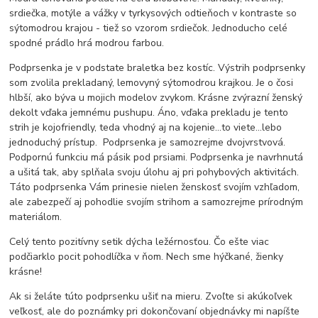
srdiečka, motýle a vážky v tyrkysových odtieňoch v kontraste so
sýtomodrou krajou - tiež so vzorom srdiečok. Jednoducho celé
spodné prádlo hrá modrou farbou.
Podprsenka je v podstate braletka bez kostíc. Výstrih podprsenky
som zvolila prekladaný, lemovyný sýtomodrou krajkou. Je o čosi
hlbší, ako býva u mojich modelov zvykom. Krásne zvýrazní ženský
dekolt vďaka jemnému pushupu. Áno, vďaka prekladu je tento
strih je kojofriendly, teda vhodný aj na kojenie...to viete...lebo
jednoduchý prístup. Podprsenka je samozrejme dvojvrstvová.
Podpornú funkciu má pásik pod prsiami. Podprsenka je navrhnutá
a ušitá tak, aby splňala svoju úlohu aj pri pohybových aktivitách.
Táto podprsenka Vám prinesie nielen ženskosť svojím vzhľadom,
ale zabezpečí aj pohodlie svojím strihom a samozrejme prírodným
materiálom.
Celý tento pozitívny setik dýcha ležérnosťou. Čo ešte viac
podčiarklo pocit pohodlíčka v ňom. Nech sme hýčkané, žienky
krásne!
Ak si želáte túto podprsenku ušiť na mieru. Zvoľte si akúkoľvek
veľkosť, ale do poznámky pri dokončovaní objednávky mi napíšte