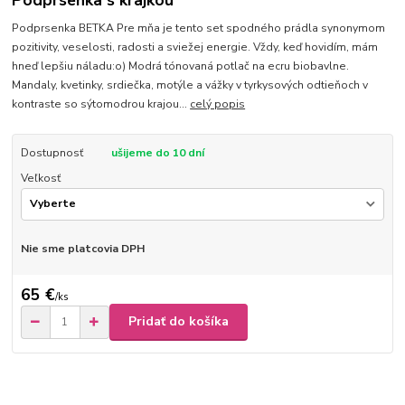
Podprsenka s krajkou
Podprsenka BETKA Pre mňa je tento set spodného prádla synonymom
pozitivity, veselosti, radosti a sviežej energie. Vždy, keď hovidím, mám
hneď lepšiu náladu:o) Modrá tónovaná potlač na ecru biobavlne.
Mandaly, kvetinky, srdiečka, motýle a vážky v tyrkysových odtieňoch v
kontraste so sýtomodrou krajou...
celý popis
Dostupnosť
ušijeme do 10 dní
Veľkosť
Nie sme platcovia DPH
65 €
/
ks
Pridať do košíka