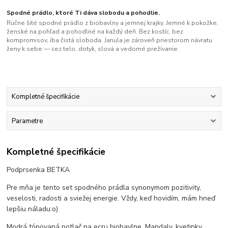
Spodné prádlo, ktoré Ti dáva slobodu a pohodlie.
Ručne šité spodné prádlo z biobavlny a jemnej krajky. Jemné k pokožke,
ženské na pohľad a pohodlné na každý deň. Bez kostíc, bez
kompromisov, iba čistá sloboda. Janula je zároveň priestorom návratu
ženy k sebe — cez telo, dotyk, slová a vedomé prežívanie.
Kompletné špecifikácie
Parametre
Kompletné špecifikácie
Podprsenka BETKA
Pre mňa je tento set spodného prádla synonymom pozitivity,
veselosti, radosti a sviežej energie. Vždy, keď hovidím, mám hneď
lepšiu náladu:o)
Modrá tónovaná potlač na ecru biobavlne. Mandaly, kvetinky,