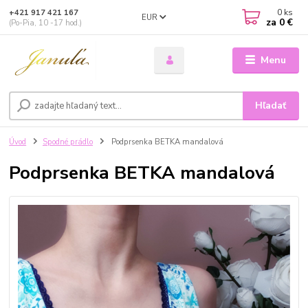
0
ks
+421 917 421 167
EUR
za
0 €
(Po-Pia, 10 -17 hod.)
Menu
Hľadať
Úvod
Spodné prádlo
Podprsenka BETKA mandalová
Podprsenka BETKA mandalová