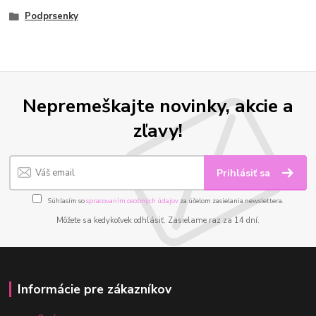
Podprsenky
Nepremeškajte novinky, akcie a
zľavy!
Prihlásiť sa
Súhlasím so
spracovaním osobných údajov
za účelom zasielania newslettera.
Môžete sa kedykoľvek odhlásiť. Zasielame raz za 14 dní.
Informácie pre zákazníkov