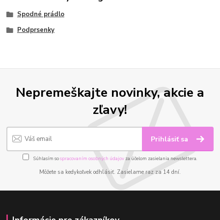
Spodné prádlo
Podprsenky
Nepremeškajte novinky, akcie a
zľavy!
Prihlásiť sa
Súhlasím so
spracovaním osobných údajov
za účelom zasielania newslettera.
Môžete sa kedykoľvek odhlásiť. Zasielame raz za 14 dní.
Informácie pre zákazníkov