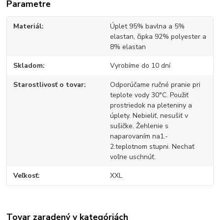
Parametre
Materiál
Úplet 95% bavlna a 5%
elastan, čipka 92% polyester a
8% elastan
Skladom
Vyrobíme do 10 dní
Starostlivosť o tovar
Odporúčame ručné pranie pri
teplote vody 30°C. Použiť
prostriedok na pleteniny a
úplety. Nebieliť, nesušiť v
sušičke. Žehlenie s
naparovaním na1.-
2.teplotnom stupni. Nechať
voľne uschnúť.
Veľkosť
XXL
Tovar zaradený v kategóriách