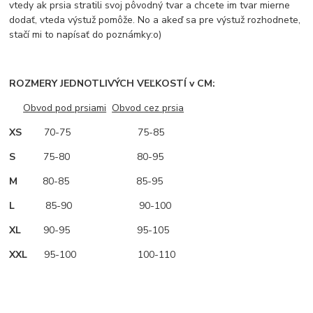
vtedy ak prsia stratili svoj pôvodný tvar a chcete im tvar mierne
dodať, vteda výstuž pomôže. No a akeď sa pre výstuž rozhodnete,
stačí mi to napísať do poznámky:o)
ROZMERY JEDNOTLIVÝCH VEĽKOSTÍ v CM:
Obvod pod prsiami
Obvod cez prsia
XS
70-75 75-85
S
75-80 80-95
M
80-85 85-95
L
85-90 90-100
XL
90-95 95-105
XXL
95-100 100-110