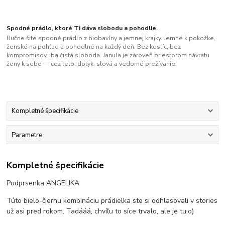
Spodné prádlo, ktoré Ti dáva slobodu a pohodlie.
Ručne šité spodné prádlo z biobavlny a jemnej krajky. Jemné k pokožke,
ženské na pohľad a pohodlné na každý deň. Bez kostíc, bez
kompromisov, iba čistá sloboda. Janula je zároveň priestorom návratu
ženy k sebe — cez telo, dotyk, slová a vedomé prežívanie.
Kompletné špecifikácie
Parametre
Kompletné špecifikácie
Podprsenka ANGELIKA
Túto bielo-čiernu kombináciu prádielka ste si odhlasovali v stories
už asi pred rokom. Tadááá, chvíľu to síce trvalo, ale je tu:o)