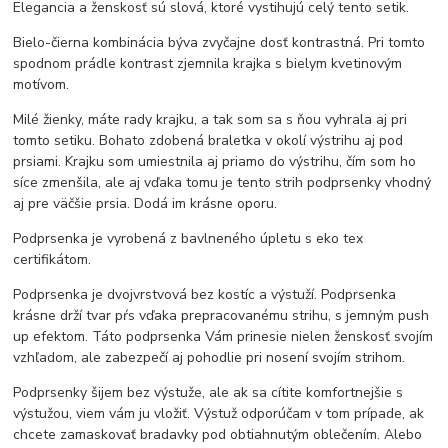
Elegancia a ženskosť sú slová, ktoré vystihujú celý tento setik.
Bielo-čierna kombinácia býva zvyčajne dosť kontrastná. Pri tomto
spodnom prádle kontrast zjemnila krajka s bielym kvetinovým
motívom.
Milé žienky, máte rady krajku, a tak som sa s ňou vyhrala aj pri
tomto setiku. Bohato zdobená braletka v okolí výstrihu aj pod
prsiami. Krajku som umiestnila aj priamo do výstrihu, čím som ho
síce zmenšila, ale aj vďaka tomu je tento strih podprsenky vhodný
aj pre väčšie prsia. Dodá im krásne oporu.
Podprsenka je vyrobená z bavlneného úpletu s eko tex
certifikátom.
Podprsenka je dvojvrstvová bez kostíc a výstuží. Podprsenka
krásne drží tvar pŕs vďaka prepracovanému strihu, s jemným push
up efektom. Táto podprsenka Vám prinesie nielen ženskosť svojím
vzhľadom, ale zabezpečí aj pohodlie pri nosení svojím strihom.
Podprsenky šijem bez výstuže, ale ak sa cítite komfortnejšie s
výstužou, viem vám ju vložiť. Výstuž odporúčam v tom prípade, ak
chcete zamaskovať bradavky pod obtiahnutým oblečením. Alebo