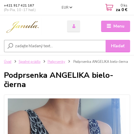
0
ks
+421 917 421 167
EUR
za
0 €
(Po-Pia, 10 -17 hod.)
Menu
Hľadať
Úvod
Spodné prádlo
Podprsenky
Podprsenka ANGELIKA bielo-čierna
Podprsenka ANGELIKA bielo-
čierna