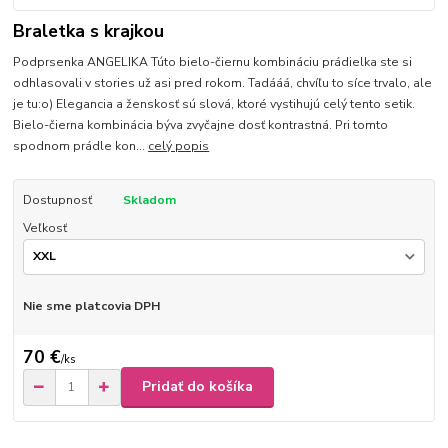
Braletka s krajkou
Podprsenka ANGELIKA Túto bielo-čiernu kombináciu prádielka ste si
odhlasovali v stories už asi pred rokom. Tadááá, chvíľu to síce trvalo, ale
je tu:o) Elegancia a ženskosť sú slová, ktoré vystihujú celý tento setik.
Bielo-čierna kombinácia býva zvyčajne dosť kontrastná. Pri tomto
spodnom prádle kon...
celý popis
Dostupnosť
Skladom
Veľkosť
Nie sme platcovia DPH
70 €
/
ks
Pridať do košíka