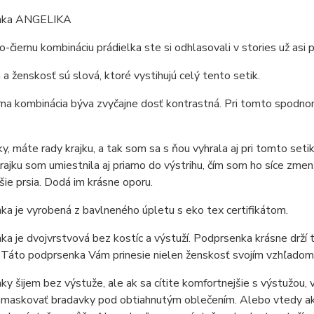
nka ANGELIKA
o-čiernu kombináciu prádielka ste si odhlasovali v stories už asi p
 a ženskosť sú slová, ktoré vystihujú celý tento setik.
rna kombinácia býva zvyčajne dosť kontrastná. Pri tomto spodno
ky, máte rady krajku, a tak som sa s ňou vyhrala aj pri tomto set
Krajku som umiestnila aj priamo do výstrihu, čím som ho síce zmen
čšie prsia. Dodá im krásne oporu.
a je vyrobená z bavlneného úpletu s eko tex certifikátom.
a je dvojvrstvová bez kostíc a výstuží. Podprsenka krásne drží
Táto podprsenka Vám prinesie nielen ženskosť svojím vzhľadom, 
y šijem bez výstuže, ale ak sa cítite komfortnejšie s výstužou, 
maskovať bradavky pod obtiahnutým oblečením. Alebo vtedy ak pr