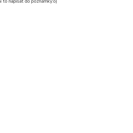
mi to napísať do poznámky:o)