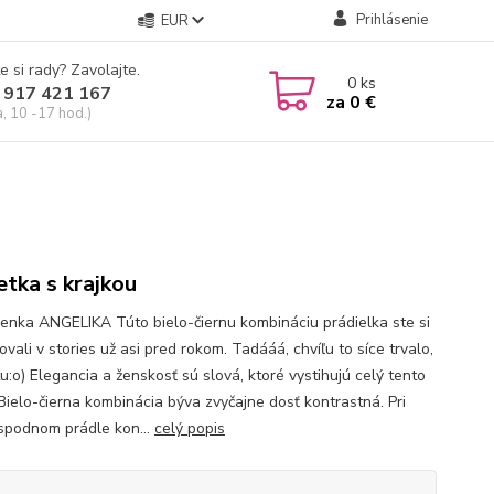
Prihlásenie
EUR
e si rady? Zavolajte.
0
ks
 917 421 167
za
0 €
a, 10 -17 hod.)
etka s krajkou
enka ANGELIKA Túto bielo-čiernu kombináciu prádielka ste si
vali v stories už asi pred rokom. Tadááá, chvíľu to síce trvalo,
tu:o) Elegancia a ženskosť sú slová, ktoré vystihujú celý tento
 Bielo-čierna kombinácia býva zvyčajne dosť kontrastná. Pri
spodnom prádle kon...
celý popis