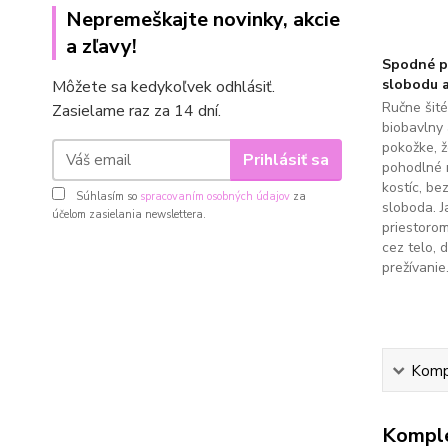
Nepremeškajte novinky, akcie
a zľavy!
Spodné pr
slobodu a
Môžete sa kedykoľvek odhlásiť.
Ručne šit
Zasielame raz za 14 dní.
biobavlny 
pokožke, 
Prihlásiť sa
pohodlné 
kostíc, be
Súhlasím so
spracovaním osobných údajov
za
sloboda. J
účelom zasielania newslettera.
priestoro
cez telo, 
prežívanie
Kompl
Komple