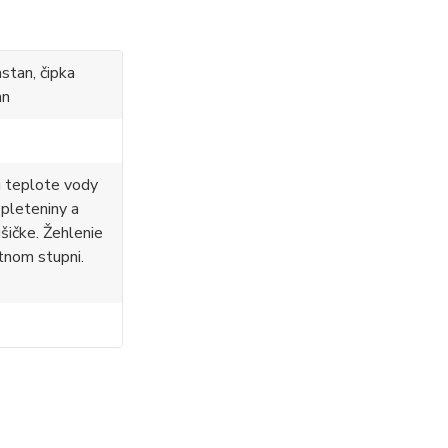
stan, čipka
an
i teplote vody
 pleteniny a
ušičke. Žehlenie
tnom stupni.