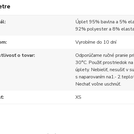
etre
ál
Úplet 95% bavlna a 5% ela
92% polyester a 8% elast
om
Vyrobíme do 10 dní
tlivosť o tovar
Odporúčame ručné pranie pr
30°C. Použiť prostriedok na
úplety. Nebieliť, nesušiť v s
s naparovaním na1.- 2.teplo
Nechať voľne uschnúť.
sť
XS