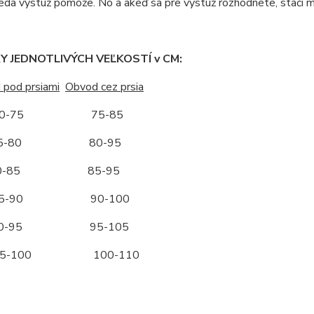
eda výstuž pomôže. No a akeď sa pre výstuž rozhodnete, stačí 
 JEDNOTLIVÝCH VEĽKOSTÍ v CM:
 pod prsiami
Obvod cez prsia
-75 75-85
-80 80-95
-85 85-95
-90 90-100
-95 95-105
-100 100-110