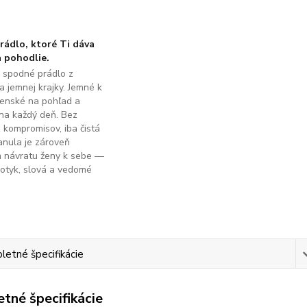
ádlo, ktoré Ti dáva
 pohodlie.
é spodné prádlo z
a jemnej krajky. Jemné k
ženské na pohľad a
na každý deň. Bez
z kompromisov, iba čistá
anula je zároveň
m návratu ženy k sebe —
dotyk, slová a vedomé
.
etné špecifikácie
tné špecifikácie