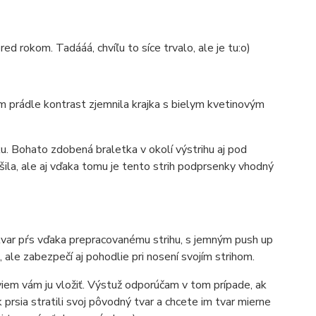
red rokom. Tadááá, chvíľu to síce trvalo, ale je tu:o)
m prádle kontrast zjemnila krajka s bielym kvetinovým
iku. Bohato zdobená braletka v okolí výstrihu aj pod
šila, ale aj vďaka tomu je tento strih podprsenky vhodný
 tvar pŕs vďaka prepracovanému strihu, s jemným push up
ale zabezpečí aj pohodlie pri nosení svojím strihom.
viem vám ju vložiť. Výstuž odporúčam v tom prípade, ak
sia stratili svoj pôvodný tvar a chcete im tvar mierne