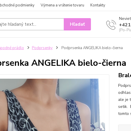
bchodné podmienky
Výmena a vrátenie tovaru
Kontakty
Neviet
Hľadať
+421
(Po-Pi
podné prádlo
Podprsenky
Podprsenka ANGELIKA bielo-čierna
rsenka ANGELIKA bielo-čierna
Bral
Podprs
odhlaso
ale je 
setik.
tomto 