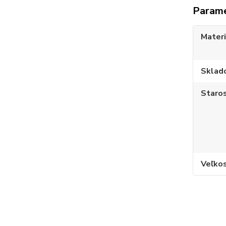
Param
Materi
Sklad
Staros
Veľko