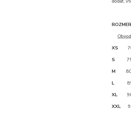
dodať, vt
ROZMERY
Obvod
XS
70
S
75
M
80
L
85
XL
90
XXL
95