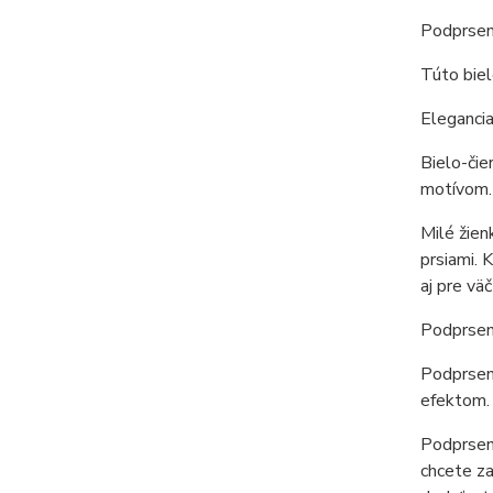
Podprse
Túto biel
Elegancia
Bielo-čie
motívom.
Milé žien
prsiami. 
aj pre vä
Podprsenk
Podprsenk
efektom. 
Podprsenk
chcete za