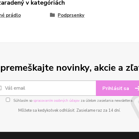
zaradený v kategóriách
né prádlo
Podprsenky
premeškajte novinky, akcie a zľa
Prihlásiť sa
Súhlasím so
spracovaním osobných údajov
za účelom zasielania newslettera.
Môžete sa kedykoľvek odhlásiť. Zasielame raz za 14 dní.