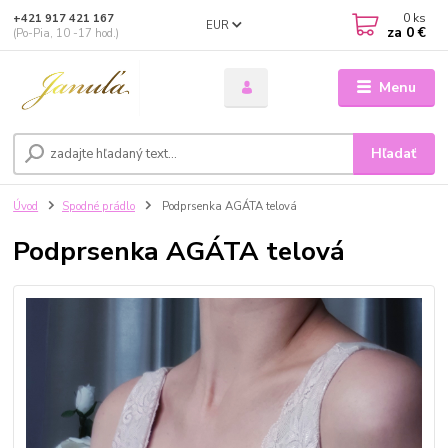
0
ks
+421 917 421 167
EUR
za
0 €
(Po-Pia, 10 -17 hod.)
Menu
Hľadať
Úvod
Spodné prádlo
Podprsenka AGÁTA telová
Podprsenka AGÁTA telová