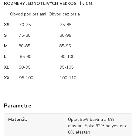
ROZMERY JEDNOTLIVÝCH VEĽKOSTÍ v CM:
Obvod pod prsiami
Obvod cez prsia
XS
70-75 75-85
S
75-80 80-95
M
80-85 85-95
L
85-90 90-100
XL
90-95 95-105
XXL
95-100 100-110
Parametre
Materiál
Úplet 95% bavlna a 5%
elastan, čipka 92% polyester a
8% elastan