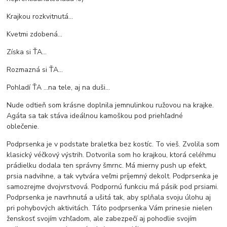
Krajkou rozkvitnutá...
Kvetmi zdobená...
Získa si ŤA...
Rozmazná si ŤA...
Pohladí ŤA ...na tele, aj na duši...
Nude odtieň som krásne doplnila jemnulinkou ružovou na krajke.
Agáta sa tak stáva ideálnou kamoškou pod priehľadné
oblečenie.
Podprsenka je v podstate braletka bez kostíc. To vieš. Zvolila som
klasický véčkový výstrih. Dotvorila som ho krajkou, ktorá celéhmu
prádielku dodala ten správny šmrnc. Má mierny push up efekt,
prsia nadvihne, a tak vytvára veľmi príjemný dekolt. Podprsenka je
samozrejme dvojvrstvová. Podpornú funkciu má pásik pod prsiami.
Podprsenka je navrhnutá a ušitá tak, aby splňala svoju úlohu aj
pri pohybových aktivitách. Táto podprsenka Vám prinesie nielen
ženskosť svojím vzhľadom, ale zabezpečí aj pohodlie svojím