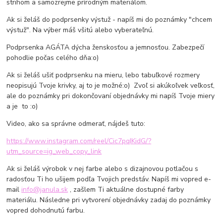
strihom a samozrejme prírodným materiálom.
Ak si želáš do podprsenky výstuž - napíš mi do poznámky "chcem
výstuž". Na výber máš všitú alebo vyberateľnú.
Podprsenka AGÁTA dýcha ženskosťou a jemnosťou. Zabezpečí
pohodlie počas celého dňa:o)
Ak si želáš ušiť podprsenku na mieru, lebo tabuľkové rozmery
neopisujú Tvoje krivky, aj to je možné:o) Zvoľ si akúkoľvek veľkosť,
ale do poznámky pri dokončovaní objednávky mi napíš Tvoje miery
a je to :o)
Video, ako sa správne odmerať, nájdeš tuto:
https://www.instagram.com/reel/Cic7pqIKidG/?
utm_source=ig_web_copy_link
Ak si želáš výrobok v nej farbe alebo s dizajnovou potlačou s
radosťou Ti ho ušijem podľa Tvojich predstáv. Napíš mi vopred e-
mail
info@janula.sk
, zašlem Ti aktuálne dostupné farby
materiálu. Následne pri vytvorení objednávky zadaj do poznámky
vopred dohodnutú farbu.