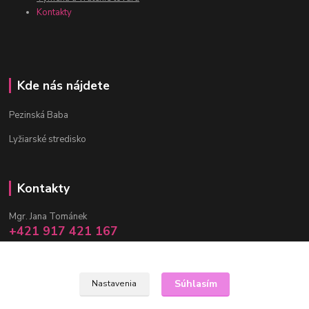
Kontakty
Kde nás nájdete
Pezinská Baba
Lyžiarské stredisko
Kontakty
Mgr. Jana Tománek
+421 917 421 167
(Po-Pia, 10 -17 hod.)
info@janula.sk
Súhlasím
Nastavenia