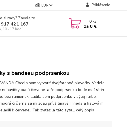
Prihlásenie
EUR
e si rady? Zavolajte.
0
ks
 917 421 167
za
0 €
a, 10 -17 hod.)
ky s bandeau podprsenkou
 VANDA Chcela som vytvoriť dvojfarebné plavočky. Vedela
e nohavičky budú červené. a že podprsenka bude mať strih
u bez ramienok. Ladila som podprsenku v sýtej farbe.
odrá či čierna sa mi zdali príliš tmavé. Hnedá a fialová mi
eladili k červenej. Tak zvíťazila táto sýta...
celý popis