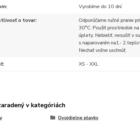
om
Vyrobíme do 10 dní
tlivosť o tovar
Odporúčame ručné pranie pr
30°C. Použiť prostriedok na
úplety. Nebieliť, nesušiť v s
s naparovaním na1.- 2.teplo
Nechať voľne uschnúť.
sť
XS - XXL
zaradený v kategóriách
y
Dvojdielne plavky