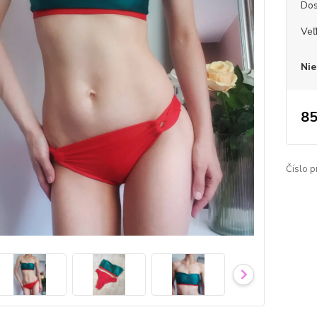
Dos
Veľ
Nie
85
Číslo p