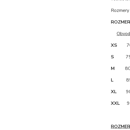
Rozmery s
ROZMERY
Obvod
XS
70
S
75
M
80
L
85
XL
90
XXL
95
ROZMER