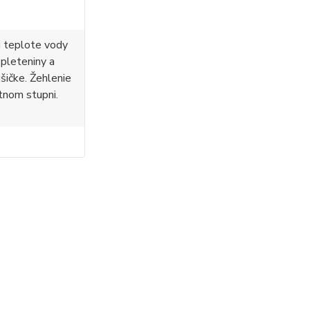
i teplote vody
 pleteniny a
ušičke. Žehlenie
tnom stupni.