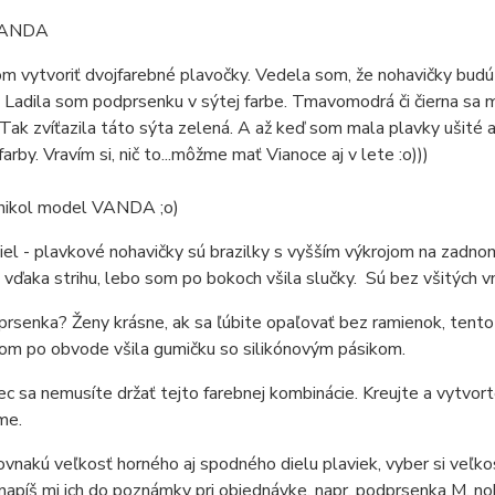
VANDA
m vytvoriť dvojfarebné plavočky. Vedela som, že nohavičky bud
 Ladila som podprsenku v sýtej farbe. Tmavomodrá či čierna sa mi 
 Tak zvíťazila táto sýta zelená. A až keď som mala plavky ušité a 
arby. Vravím si, nič to...môžme mať Vianoce aj v lete :o)))
nikol model VANDA ;o)
el - plavkové nohavičky sú brazilky s vyšším výkrojom na zadnom 
 vďaka strihu, lebo som po bokoch všila slučky. Sú bez všitých v
rsenka? Ženy krásne, ak sa ľúbite opaľovať bez ramienok, tento
som po obvode všila gumičku so silikónovým pásikom.
c sa nemusíte držať tejto farebnej kombinácie. Kreujte a vytvorte
me.
vnakú veľkosť horného aj spodného dielu plaviek, vyber si veľkos
 napíš mi ich do poznámky pri objednávke, napr. podprsenka M, noh