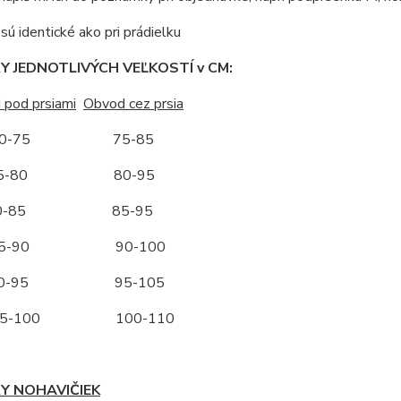
ú identické ako pri prádielku
 JEDNOTLIVÝCH VEĽKOSTÍ v CM:
 pod prsiami
Obvod cez prsia
-75 75-85
-80 80-95
-85 85-95
-90 90-100
-95 95-105
-100 100-110
Y NOHAVIČIEK