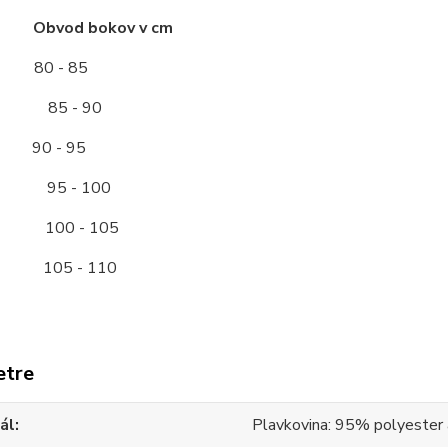
ť Obvod bokov v cm
80 - 85
5 - 90
90 - 95
5 - 100
00 - 105
105 - 110
etre
ál
Plavkovina: 95% polyester