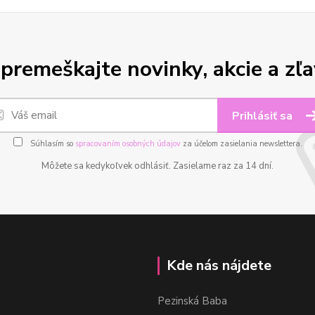
premeškajte novinky, akcie a zľa
Prihlásiť sa
Súhlasím so
spracovaním osobných údajov
za účelom zasielania newslettera.
Môžete sa kedykoľvek odhlásiť. Zasielame raz za 14 dní.
Kde nás nájdete
Pezinská Baba