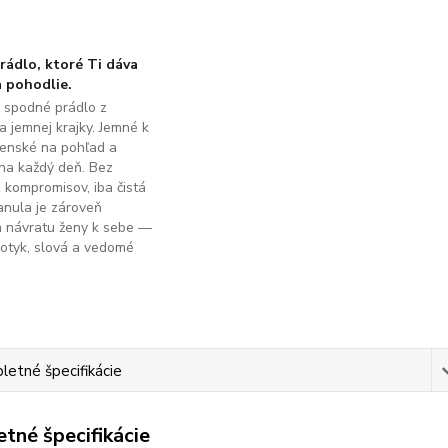
ádlo, ktoré Ti dáva
 pohodlie.
é spodné prádlo z
a jemnej krajky. Jemné k
ženské na pohľad a
na každý deň. Bez
z kompromisov, iba čistá
anula je zároveň
m návratu ženy k sebe —
dotyk, slová a vedomé
.
etné špecifikácie
tné špecifikácie