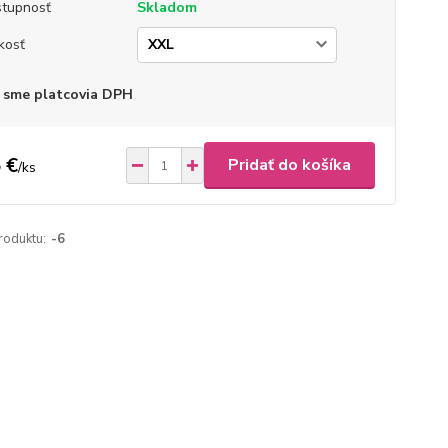
tupnosť
Skladom
kosť
 sme platcovia DPH
 €
Pridať do košíka
/
ks
roduktu:
-6