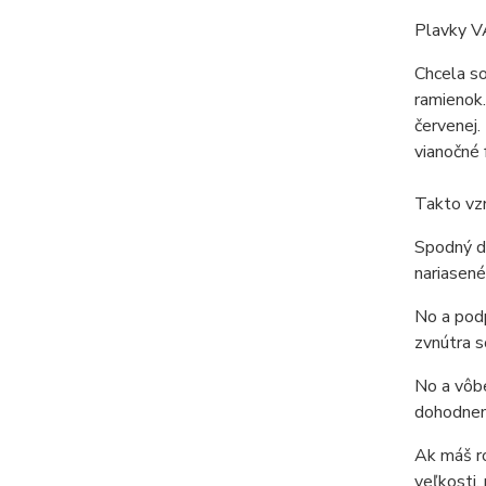
Plavky 
Chcela so
ramienok.
červenej.
vianočné f
Takto vz
Spodný di
nariasené
No a podp
zvnútra 
No a vôbe
dohodne
Ak máš ro
veľkosti,