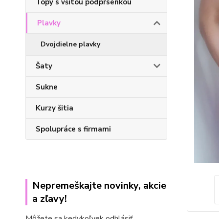
Topy s všitou podprsenkou
Plavky
Dvojdielne plavky
Šaty
Sukne
Kurzy šitia
Spolupráce s firmami
Nepremeškajte novinky, akcie
a zľavy!
Môžete sa kedykoľvek odhlásiť.