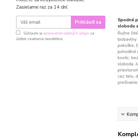
Zasielame raz za 14 dní.
Spodné pr
Prihlásiť sa
slobodu a
Ručne šit
Súhlasím so
spracovaním osobných údajov
za
biobavlny 
účelom zasielania newslettera.
pokožke, 
pohodlné 
kostíc, be
sloboda. J
priestoro
cez telo, 
prežívanie
Kompl
Komple