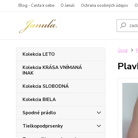
Blog - Cesta k sebe
O Januli
Ochrana osobných údajov
O
Úvod
P
Kolekcia LETO
Pla
Kolekcia KRÁSA VNÍMANÁ
INAK
Kolekcia SLOBODNÁ
Kolekcia BIELA
Spodné prádlo
Tielkopodprsenky