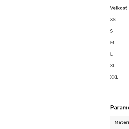
Veľkos
XS
S 8
M
L 9
XL 1
XXL 
Param
Materi