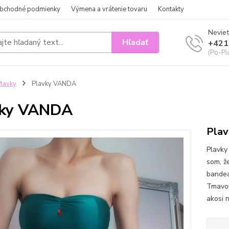
bchodné podmienky
Výmena a vrátenie tovaru
Kontakty
Neviet
Hľadať
+421
(Po-Pi
lavky
Plavky VANDA
vky VANDA
Plav
Plavky
som, ž
bandea
Tmavom
akosi n