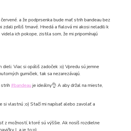
ú červené. a že podprsenka bude mať strih bandeau bez
zdali príliš tmavé. Hnedá a fialová mi akosi neladili k
videla ich pokope, zistila som, že mi pripomínajú
dieli. Viac si opáliš zadoček :o) Vpredu sú jemne
nutorných gumičiek, tak sa nezarezávajú.
 strih
#bandeau
je ideálny👌 A aby držal na mieste,
 si vlastnú ;o) Stačí mi napísať alebo zavolať a
ť z možností, ktoré sú výššie. Ak nosíš rozdielne
avičky L a je to:o)