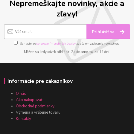
Nepremeškajte novinky, akcie a
zľavy!
Prihlásiť sa
Súhlasím so
spracovaním osobných údajov
za účelom zasielania newslettera.
Môžete sa kedykoľvek odhlásiť. Zasielame raz za 14 dní.
Informácie pre zákazníkov
O nás
Ako nakupovať
Obchodné podmienky
Výmena a vrátenie tovaru
Kontakty