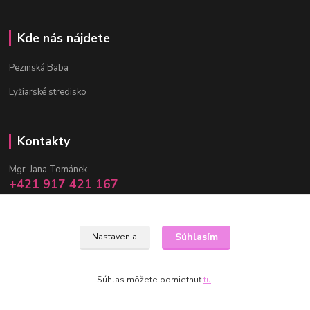
Kde nás nájdete
Pezinská Baba
Lyžiarské stredisko
Kontakty
Mgr. Jana Tománek
+421 917 421 167
(Po-Pia, 10 -17 hod.)
info@janula.sk
Súhlasím
Nastavenia
Súhlas môžete odmietnuť
tu
.