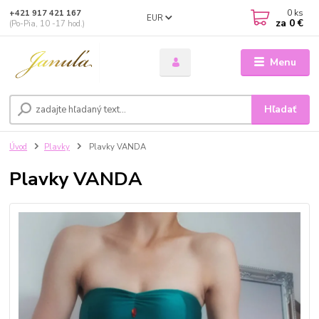
0
ks
+421 917 421 167
EUR
za
0 €
(Po-Pia, 10 -17 hod.)
Menu
Hľadať
Úvod
Plavky
Plavky VANDA
Plavky VANDA