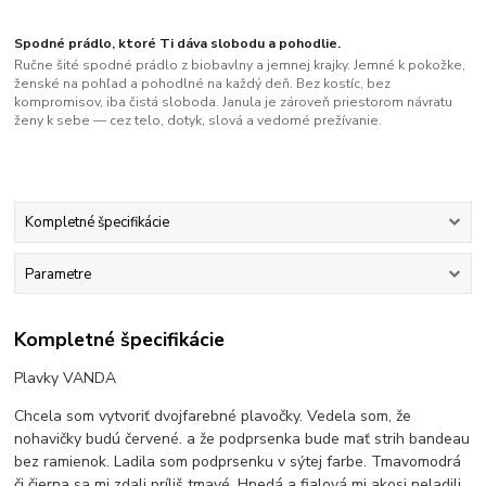
Spodné prádlo, ktoré Ti dáva slobodu a pohodlie.
Ručne šité spodné prádlo z biobavlny a jemnej krajky. Jemné k pokožke,
ženské na pohľad a pohodlné na každý deň. Bez kostíc, bez
kompromisov, iba čistá sloboda. Janula je zároveň priestorom návratu
ženy k sebe — cez telo, dotyk, slová a vedomé prežívanie.
Kompletné špecifikácie
Parametre
Kompletné špecifikácie
Plavky VANDA
Chcela som vytvoriť dvojfarebné plavočky. Vedela som, že
nohavičky budú červené. a že podprsenka bude mať strih bandeau
bez ramienok. Ladila som podprsenku v sýtej farbe. Tmavomodrá
či čierna sa mi zdali príliš tmavé. Hnedá a fialová mi akosi neladili