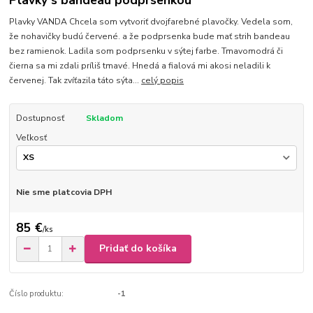
Plavky s bandeau podprsenkou
Plavky VANDA Chcela som vytvoriť dvojfarebné plavočky. Vedela som,
že nohavičky budú červené. a že podprsenka bude mať strih bandeau
bez ramienok. Ladila som podprsenku v sýtej farbe. Tmavomodrá či
čierna sa mi zdali príliš tmavé. Hnedá a fialová mi akosi neladili k
červenej. Tak zvíťazila táto sýta...
celý popis
Dostupnosť
Skladom
Veľkosť
Nie sme platcovia DPH
85 €
/
ks
Pridať do košíka
Číslo produktu:
-1