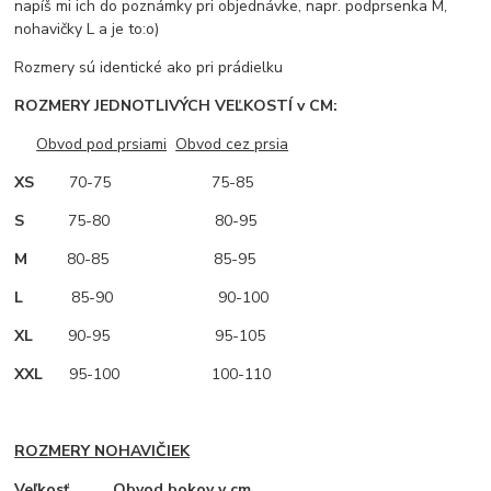
napíš mi ich do poznámky pri objednávke, napr. podprsenka M,
nohavičky L a je to:o)
Rozmery sú identické ako pri prádielku
ROZMERY JEDNOTLIVÝCH VEĽKOSTÍ v CM:
Obvod pod prsiami
Obvod cez prsia
XS
70-75 75-85
S
75-80 80-95
M
80-85 85-95
L
85-90 90-100
XL
90-95 95-105
XXL
95-100 100-110
ROZMERY NOHAVIČIEK
Veľkosť Obvod bokov v cm