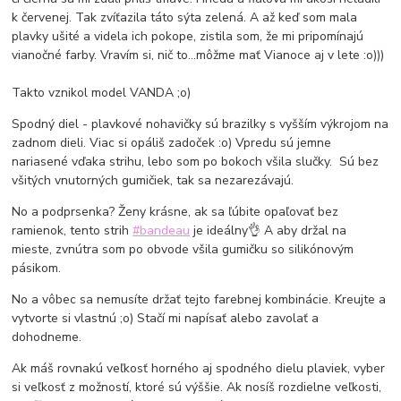
k červenej. Tak zvíťazila táto sýta zelená. A až keď som mala
plavky ušité a videla ich pokope, zistila som, že mi pripomínajú
vianočné farby. Vravím si, nič to...môžme mať Vianoce aj v lete :o)))
Takto vznikol model VANDA ;o)
Spodný diel - plavkové nohavičky sú brazilky s vyšším výkrojom na
zadnom dieli. Viac si opáliš zadoček :o) Vpredu sú jemne
nariasené vďaka strihu, lebo som po bokoch všila slučky. Sú bez
všitých vnutorných gumičiek, tak sa nezarezávajú.
No a podprsenka? Ženy krásne, ak sa ľúbite opaľovať bez
ramienok, tento strih
#bandeau
je ideálny👌 A aby držal na
mieste, zvnútra som po obvode všila gumičku so silikónovým
pásikom.
No a vôbec sa nemusíte držať tejto farebnej kombinácie. Kreujte a
vytvorte si vlastnú ;o) Stačí mi napísať alebo zavolať a
dohodneme.
Ak máš rovnakú veľkosť horného aj spodného dielu plaviek, vyber
si veľkosť z možností, ktoré sú výššie. Ak nosíš rozdielne veľkosti,