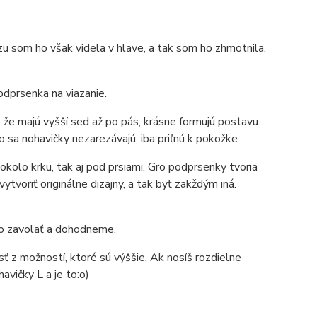
u som ho však videla v hlave, a tak som ho zhmotnila.
odprsenka na viazanie.
 že majú vyšší sed až po pás, krásne formujú postavu.
o sa nohavičky nezarezávajú, iba priľnú k pokožke.
kolo krku, tak aj pod prsiami. Gro podprsenky tvoria
ytvoriť originálne dizajny, a tak byť zakždým iná.
ebo zavolať a dohodneme.
ť z možností, ktoré sú výššie. Ak nosíš rozdielne
avičky L a je to:o)