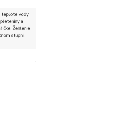
i teplote vody
 pleteniny a
ušičke. Žehlenie
tnom stupni.