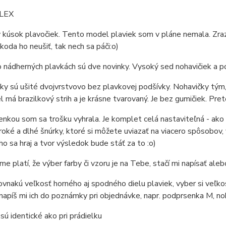
ALEX
 kúsok plavočiek. Tento model plaviek som v pláne nemala. Zraz
koda ho neušiť, tak nech sa páči:o)
o nádherných plavkách sú dve novinky. Vysoký sed nohavičiek a p
ky sú ušité dvojvrstvovo bez plavkovej podšívky. Nohavičky tým,
l má brazilkový strih a je krásne tvarovaný. Je bez gumičiek. Pret
nkou som sa trošku vyhrala. Je komplet celá nastaviteľná - ako o
iroké a dlhé šnúrky, ktoré si môžete uviazať na viacero spôsobov, v
o sa hraj a tvor výsledok bude stáť za to :o)
e platí, že výber farby či vzoru je na Tebe, stačí mi napísať al
vnakú veľkosť horného aj spodného dielu plaviek, vyber si veľkos
 napíš mi ich do poznámky pri objednávke, napr. podprsenka M, noh
ú identické ako pri prádielku