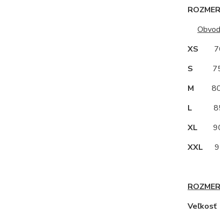
ROZMERY
Obvod
XS
70
S
75
M
80
L
85
XL
90
XXL
95
ROZMER
Veľkos