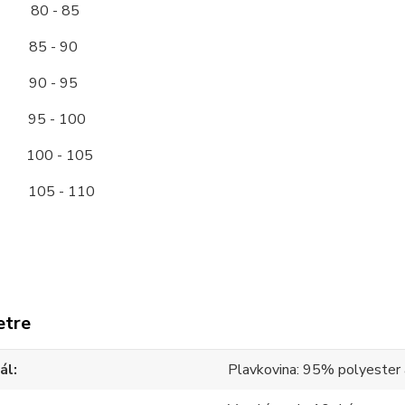
80 - 85
5 - 90
90 - 95
 - 100
00 - 105
05 - 110
etre
ál
Plavkovina: 95% polyester