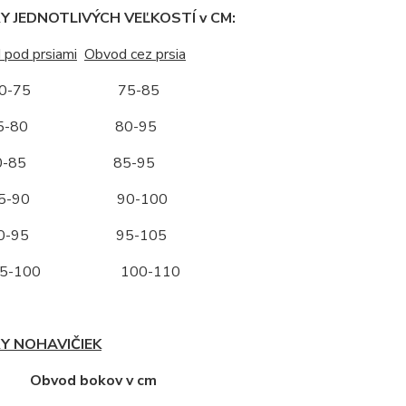
 JEDNOTLIVÝCH VEĽKOSTÍ v CM:
 pod prsiami
Obvod cez prsia
-75 75-85
-80 80-95
-85 85-95
-90 90-100
-95 95-105
-100 100-110
Y NOHAVIČIEK
ť Obvod bokov v cm