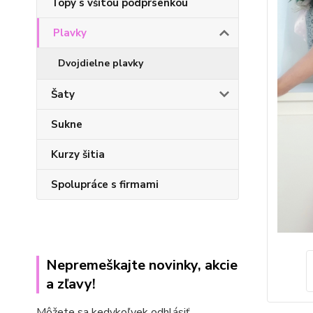
Topy s všitou podprsenkou
Plavky
Dvojdielne plavky
Šaty
Sukne
Kurzy šitia
Spolupráce s firmami
Nepremeškajte novinky, akcie
a zľavy!
Môžete sa kedykoľvek odhlásiť.