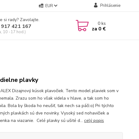
Prihlásenie
EUR
e si rady? Zavolajte.
0
ks
 917 421 167
za
0 €
a, 10 -17 hod.)
dielne plavky
 ALEX Dizajnový kúsok plavočiek. Tento model plaviek som v
nemala. Zrazu som ho však videla v hlave, a tak som ho
la. Bola by škoda ho neušiť, tak nech sa páči:o) Pri týchto
ných plavkách sú dve novinky. Vysoký sed nohavičiek a
enka na viazanie. Celé plavky sú ušité d...
celý popis