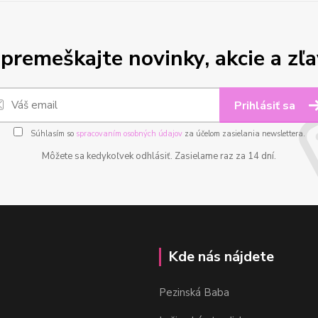
premeškajte novinky, akcie a zľa
Prihlásiť sa
Súhlasím so
spracovaním osobných údajov
za účelom zasielania newslettera.
Môžete sa kedykoľvek odhlásiť. Zasielame raz za 14 dní.
Kde nás nájdete
Pezinská Baba