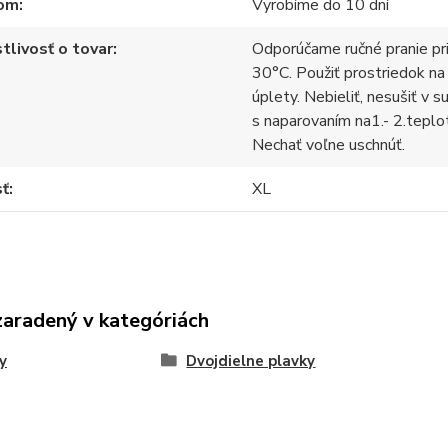
om
Vyrobíme do 10 dní
tlivosť o tovar
Odporúčame ručné pranie pr
30°C. Použiť prostriedok na
úplety. Nebieliť, nesušiť v s
s naparovaním na1.- 2.teplo
Nechať voľne uschnúť.
sť
XL
zaradený v kategóriách
y
Dvojdielne plavky