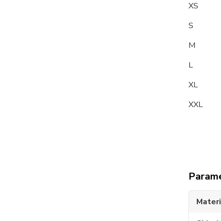
XS
S 8
M
L 95
XL 1
XXL 1
Param
Materi