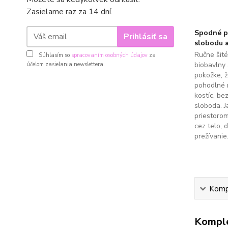
Zasielame raz za 14 dní.
Spodné pr
Prihlásiť sa
slobodu a
Ručne šit
Súhlasím so
spracovaním osobných údajov
za
biobavlny 
účelom zasielania newslettera.
pokožke, 
pohodlné 
kostíc, be
sloboda. J
priestoro
cez telo, 
prežívanie
Kompl
Komple