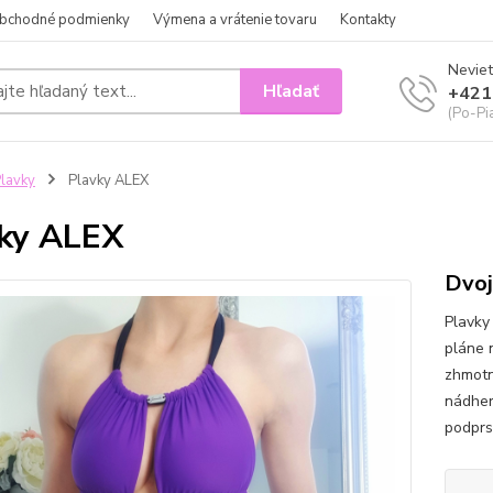
bchodné podmienky
Výmena a vrátenie tovaru
Kontakty
Neviet
Hľadať
+421
(Po-Pi
lavky
Plavky ALEX
ky ALEX
Dvoj
Plavky
pláne 
zhmotni
nádher
podprs