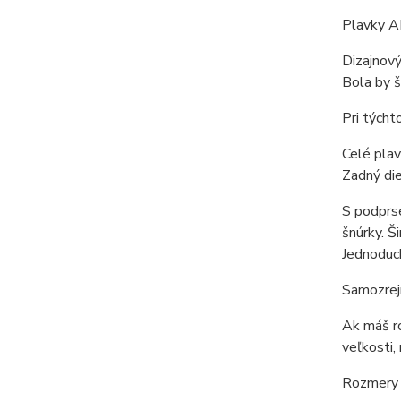
Plavky 
Dizajnový
Bola by š
Pri týcht
Celé plav
Zadný die
S podprse
šnúrky. Š
Jednoduch
Samozrejm
Ak máš ro
veľkosti,
Rozmery s