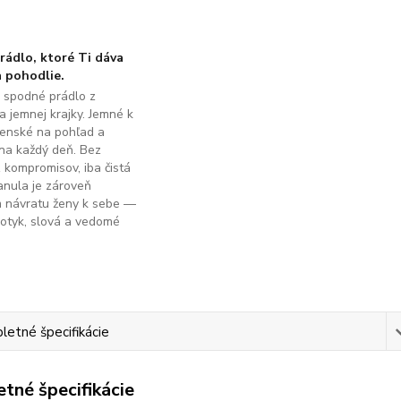
ádlo, ktoré Ti dáva
 pohodlie.
é spodné prádlo z
a jemnej krajky. Jemné k
ženské na pohľad a
na každý deň. Bez
z kompromisov, iba čistá
anula je zároveň
m návratu ženy k sebe —
dotyk, slová a vedomé
.
etné špecifikácie
tné špecifikácie