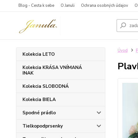
Blog - Cesta k sebe
O Januli
Ochrana osobných údajov
O
Úvod
P
Kolekcia LETO
Plav
Kolekcia KRÁSA VNÍMANÁ
INAK
Kolekcia SLOBODNÁ
Kolekcia BIELA
Spodné prádlo
Tielkopodprsenky