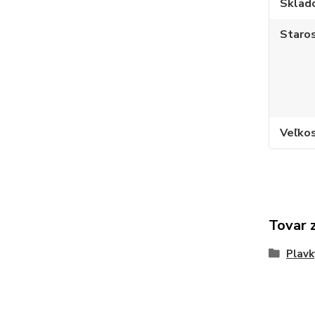
Sklad
Staros
Veľko
Tovar 
Plavk