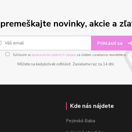
premeškajte novinky, akcie a zľa
Prihlásiť sa
Súhlasím so
spracovaním osobných údajov
za účelom zasielania newslettera.
Môžete sa kedykoľvek odhlásiť. Zasielame raz za 14 dní.
Kde nás nájdete
Pezinská Baba