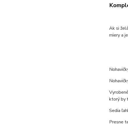
Komple
Ak si žel
miery a je
Nohavičk
Nohavičky
Vyrobené 
ktorý by 
Sedia ľah
Presne te