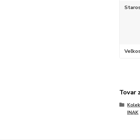
Staros
Veľko
Tovar 
Kole
INAK