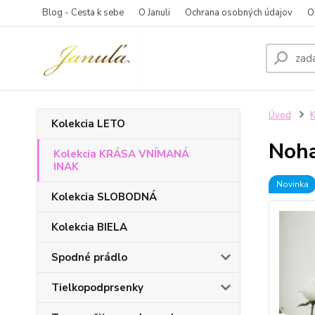
Blog - Cesta k sebe
O Januli
Ochrana osobných údajov
O
Úvod
K
Kolekcia LETO
Noha
Kolekcia KRÁSA VNÍMANÁ
INAK
Novinka
Kolekcia SLOBODNÁ
Kolekcia BIELA
Spodné prádlo
Tielkopodprsenky