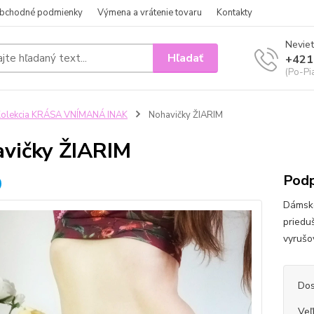
bchodné podmienky
Výmena a vrátenie tovaru
Kontakty
Neviet
Hľadať
+421
(Po-Pi
olekcia KRÁSA VNÍMANÁ INAK
Nohavičky ŽIARIM
vičky ŽIARIM
Podp
Dámske
priedu
vyrušo
Dos
Veľ