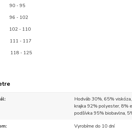
0 - 95
6 - 102
2 - 110
11 - 117
118 - 125
etre
ál
Hodváb 30%, 65% viskóza,
krajka 92% polyester, 8% e
podšívka 95% biobavlna, 5
om
Vyrobíme do 10 dní