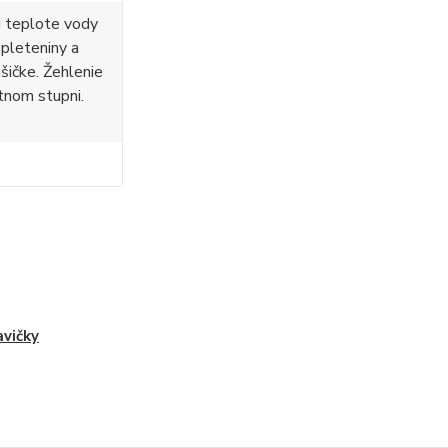
i teplote vody
 pleteniny a
ušičke. Žehlenie
tnom stupni.
vičky