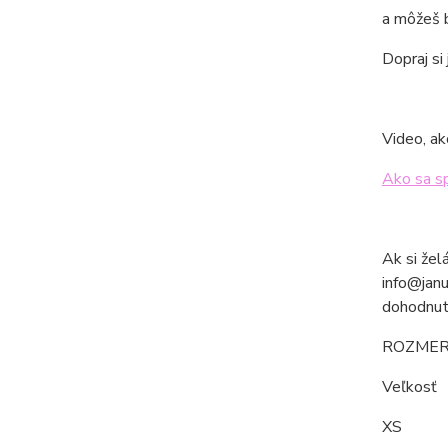
a môžeš b
Dopraj si
Video, ak
Ako sa s
Ak si žel
info@janu
dohodnut
ROZMER
Veľkos
XS 