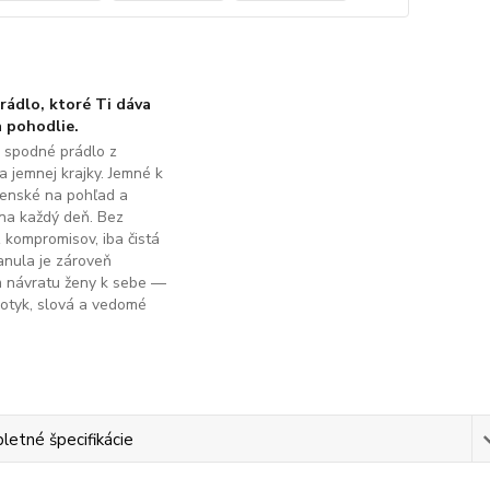
ádlo, ktoré Ti dáva
 pohodlie.
é spodné prádlo z
a jemnej krajky. Jemné k
ženské na pohľad a
na každý deň. Bez
z kompromisov, iba čistá
anula je zároveň
m návratu ženy k sebe —
dotyk, slová a vedomé
.
etné špecifikácie