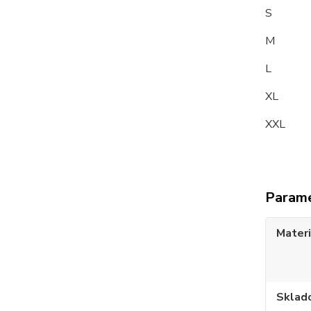
S 9
M 9
L 10
XL 1
XXL 
Param
Materi
Sklad