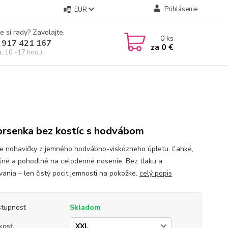
Prihlásenie
EUR
e si rady? Zavolajte.
0
ks
 917 421 167
za
0 €
a, 10 -17 hod.)
rsenka bez kostíc s hodvábom
 nohavičky z jemného hodvábno-viskózneho úpletu. Ľahké,
šné a pohodlné na celodenné nosenie. Bez tlaku a
vania – len čistý pocit jemnosti na pokožke.
celý popis
tupnosť
Skladom
kosť