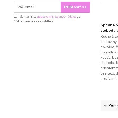
Prihlásiť sa
Súhlasím so
spracovaním osobných údajov
za
účelom zasielania newslettera.
Spodné pr
slobodu a
Ručne šit
biobavlny 
pokožke, 
pohodlné 
kostíc, be
sloboda. J
priestoro
cez telo, 
prežívanie
Kompl