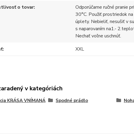
tlivosť o tovar
Odporúčame ručné pranie pr
30°C. Použiť prostriedok na
úplety. Nebieliť, nesušiť v s
s naparovaním na1.- 2.teplo
Nechať voľne uschnúť.
sť
XXL
zaradený v kategóriách
kcia KRÁSA VNÍMANÁ
Spodné prádlo
Noha