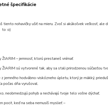
tné špecifikácie
áš tiento nohavičky ušiť na mieru. Zvoľ si akúkoľvek veľkosť, al
 to :o)
y ŽIARIM – jemnosť, ktorú prestaneš vnímať
 ŽIARIM sú vytvorené tak, aby sa stali prirodzenou súčasťou tvo
z jemného hodvábno-viskózneho úpletu, ktorý je mäkký, prieduš
ťa počas dňa vyrušoval.
ko, neobmedzujú pohyb a nechávajú tvoje telo voľne dýchať.
n pocit, keď na seba nemusíš myslieť –