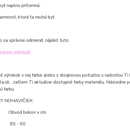
yť naplno prítomná.
 jemnosť, ktorá ťa nechá byť.
o sa správne odmerať, nájdeš tuto:
právne odmerať
áš výrobok v nej farbe alebo s dizajnovou potlačou s radosťou Ti
la.sk , zašlem Ti aktuálne dostupné farby materiálu. Následne 
ú farbu.
Y NOHAVIČIEK:
ť Obvod bokov v cm
85 - 90