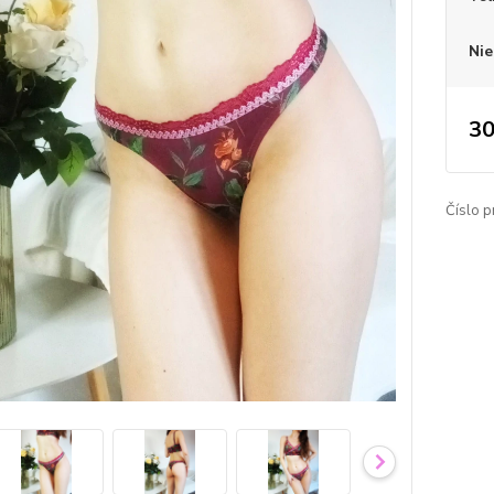
Nie
30
Číslo p