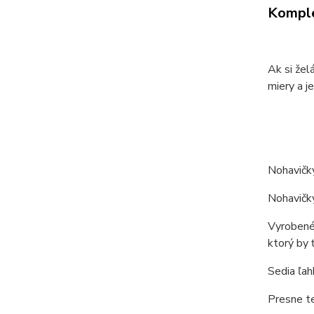
Komple
Ak si žel
miery a je
Nohavičk
Nohavičky
Vyrobené 
ktorý by 
Sedia ľah
Presne te