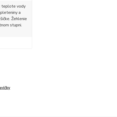
i teplote vody
 pleteniny a
ušičke. Žehlenie
tnom stupni.
vičky