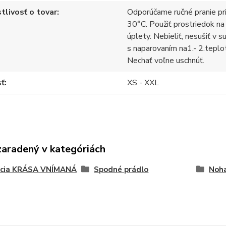
tlivosť o tovar
Odporúčame ručné pranie pr
30°C. Použiť prostriedok na
úplety. Nebieliť, nesušiť v s
s naparovaním na1.- 2.teplo
Nechať voľne uschnúť.
sť
XS - XXL
zaradený v kategóriách
kcia KRÁSA VNÍMANÁ
Spodné prádlo
Noha