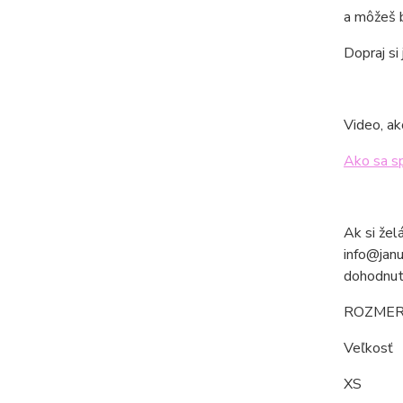
a môžeš b
Dopraj si
Video, ak
Ako sa s
Ak si žel
info@janu
dohodnut
ROZMER
Veľkos
XS 