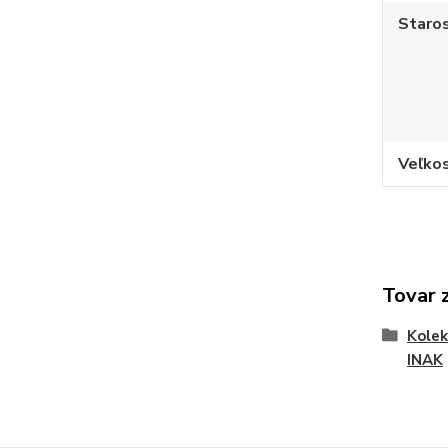
Staros
Veľko
Tovar 
Kole
INAK