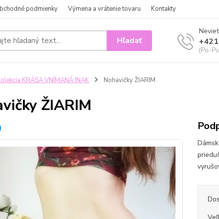
bchodné podmienky
Výmena a vrátenie tovaru
Kontakty
Neviet
Hľadať
+421
(Po-Pi
olekcia KRÁSA VNÍMANÁ INAK
Nohavičky ŽIARIM
vičky ŽIARIM
Podp
Dámske
priedu
vyrušo
Dos
Veľ