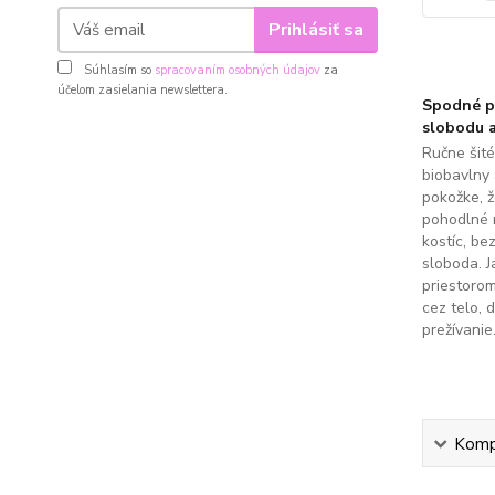
Prihlásiť sa
Súhlasím so
spracovaním osobných údajov
za
účelom zasielania newslettera.
Spodné pr
slobodu a
Ručne šit
biobavlny 
pokožke, 
pohodlné 
kostíc, be
sloboda. J
priestoro
cez telo, 
prežívanie
Kompl