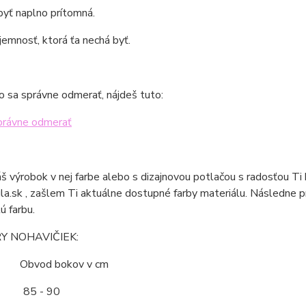
yť naplno prítomná.
 jemnosť, ktorá ťa nechá byť.
o sa správne odmerať, nájdeš tuto:
právne odmerať
áš výrobok v nej farbe alebo s dizajnovou potlačou s radosťou Ti
la.sk , zašlem Ti aktuálne dostupné farby materiálu. Následne 
ú farbu.
Y NOHAVIČIEK:
ť Obvod bokov v cm
85 - 90