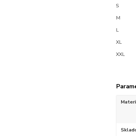
S 9
M 9
L 10
XL 1
XXL 
Param
Materi
Sklad