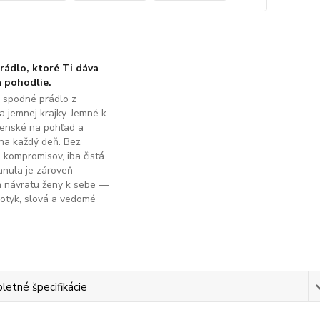
ádlo, ktoré Ti dáva
 pohodlie.
é spodné prádlo z
a jemnej krajky. Jemné k
ženské na pohľad a
na každý deň. Bez
z kompromisov, iba čistá
anula je zároveň
m návratu ženy k sebe —
dotyk, slová a vedomé
.
etné špecifikácie