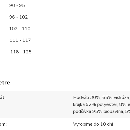
0 - 95
6 - 102
2 - 110
11 - 117
118 - 125
etre
ál
Hodváb 30%, 65% viskóza,
krajka 92% polyester, 8% e
podšívka 95% biobavlna, 5
om
Vyrobíme do 10 dní