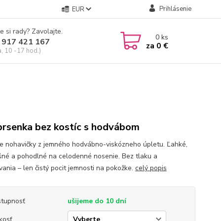
Prihlásenie
EUR
e si rady? Zavolajte.
0
ks
 917 421 167
za
0 €
a, 10 -17 hod.)
rsenka bez kostíc s hodvábom
 nohavičky z jemného hodvábno-viskózneho úpletu. Ľahké,
šné a pohodlné na celodenné nosenie. Bez tlaku a
vania – len čistý pocit jemnosti na pokožke.
celý popis
tupnosť
ušijeme do 10 dní
kosť