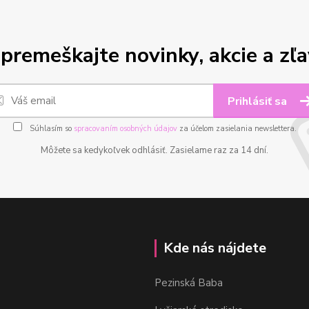
premeškajte novinky, akcie a zľa
Prihlásiť sa
Súhlasím so
spracovaním osobných údajov
za účelom zasielania newslettera.
Môžete sa kedykoľvek odhlásiť. Zasielame raz za 14 dní.
Kde nás nájdete
Pezinská Baba