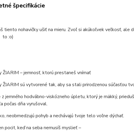
tné špecifikácie
áš tiento nohavičky ušiť na mieru. Zvoľ si akúkoľvek veľkosť, al
 to :o)
y ŽIARIM – jemnosť, ktorú prestaneš vnímať
 ŽIARIM sú vytvorené tak, aby sa stali prirodzenou súčasťou tvo
z jemného hodvábno-viskózneho úpletu, ktorý je mäkký, prieduš
ťa počas dňa vyrušoval.
ko, neobmedzujú pohyb a nechávajú tvoje telo voľne dýchať.
n pocit, keď na seba nemusíš myslieť –