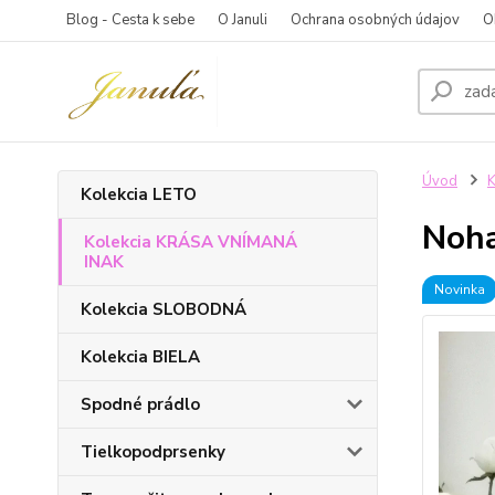
Blog - Cesta k sebe
O Januli
Ochrana osobných údajov
O
Úvod
K
Kolekcia LETO
Noha
Kolekcia KRÁSA VNÍMANÁ
INAK
Novinka
Kolekcia SLOBODNÁ
Kolekcia BIELA
Spodné prádlo
Tielkopodprsenky