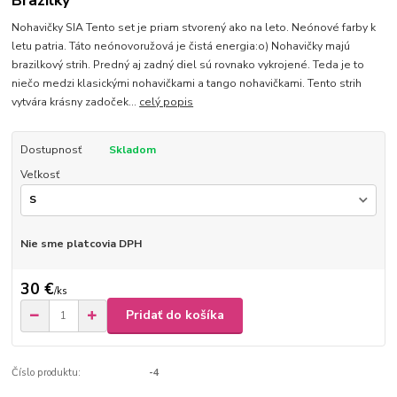
Brazilky
Nohavičky SIA Tento set je priam stvorený ako na leto. Neónové farby k
letu patria. Táto neónovoružová je čistá energia:o) Nohavičky majú
brazilkový strih. Predný aj zadný diel sú rovnako vykrojené. Teda je to
niečo medzi klasickými nohavičkami a tango nohavičkami. Tento strih
vytvára krásny zadoček...
celý popis
Dostupnosť
Skladom
Veľkosť
Nie sme platcovia DPH
30 €
/
ks
Pridať do košíka
Číslo produktu:
-4