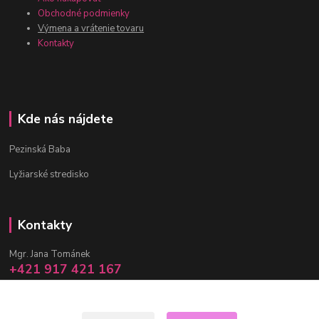
Obchodné podmienky
Výmena a vrátenie tovaru
Kontakty
Kde nás nájdete
Pezinská Baba
Lyžiarské stredisko
Kontakty
Mgr. Jana Tománek
+421 917 421 167
(Po-Pia, 10 -17 hod.)
info@janula.sk