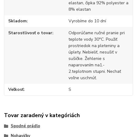
elastan, čipka 92% polyester a
8% elastan
Skladom
Vyrobíme do 10 dní
Starostlivosť o tovar
Odporúčame ručné pranie pri
teplote vody 30°C. Použiť
prostriedok na pleteniny a
úplety. Nebieliť, nesušiť v
sušičke. Žehlenie s
naparovaním na1.-
2.teplotnom stupni. Nechať
voľne uschnúť.
Veľkosť
S
Tovar zaradený v kategóriách
Spodné prádlo
Nohavičky