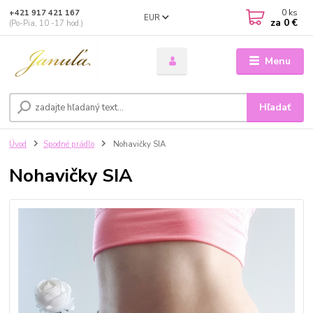
0
ks
+421 917 421 167
EUR
za
0 €
(Po-Pia, 10 -17 hod.)
Menu
Hľadať
Úvod
Spodné prádlo
Nohavičky SIA
Nohavičky SIA