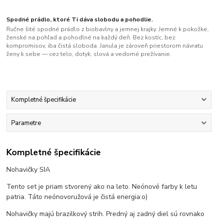
Spodné prádlo, ktoré Ti dáva slobodu a pohodlie.
Ručne šité spodné prádlo z biobavlny a jemnej krajky. Jemné k pokožke,
ženské na pohľad a pohodlné na každý deň. Bez kostíc, bez
kompromisov, iba čistá sloboda. Janula je zároveň priestorom návratu
ženy k sebe — cez telo, dotyk, slová a vedomé prežívanie.
Kompletné špecifikácie
Parametre
Kompletné špecifikácie
Nohavičky SIA
Tento set je priam stvorený ako na leto. Neónové farby k letu
patria. Táto neónovoružová je čistá energia:o)
Nohavičky majú brazilkový strih. Predný aj zadný diel sú rovnako