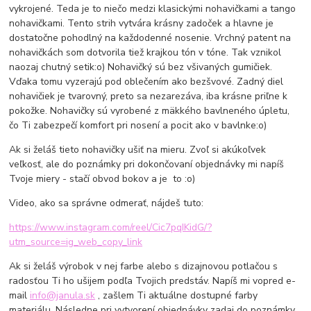
vykrojené. Teda je to niečo medzi klasickými nohavičkami a tango
nohavičkami. Tento strih vytvára krásny zadoček a hlavne je
dostatočne pohodlný na každodenné nosenie. Vrchný patent na
nohavičkách som dotvorila tiež krajkou tón v tóne. Tak vznikol
naozaj chutný setik:o) Nohavičký sú bez všivaných gumičiek.
Vďaka tomu vyzerajú pod oblečením ako bezšvové. Zadný diel
nohavičiek je tvarovný, preto sa nezarezáva, iba krásne priľne k
pokožke. Nohavičky sú vyrobené z mäkkého bavlneného úpletu,
čo Ti zabezpečí komfort pri nosení a pocit ako v bavlnke:o)
Ak si želáš tieto nohavičky ušiť na mieru. Zvoľ si akúkoľvek
veľkosť, ale do poznámky pri dokončovaní objednávky mi napíš
Tvoje miery - stačí obvod bokov a je to :o)
Video, ako sa správne odmerať, nájdeš tuto:
https://www.instagram.com/reel/Cic7pqIKidG/?
utm_source=ig_web_copy_link
Ak si želáš výrobok v nej farbe alebo s dizajnovou potlačou s
radosťou Ti ho ušijem podľa Tvojich predstáv. Napíš mi vopred e-
mail
info@janula.sk
, zašlem Ti aktuálne dostupné farby
materiálu. Následne pri vytvorení objednávky zadaj do poznámky