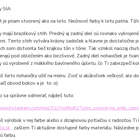
y SIA
 je priam stvorený ako na leto. Neónové farby k letu patria. Tát
 majú brazilkový strih. Predný aj zadný diel sú rovnako vykrojen
mi. Tento strih vytvára krásny zadoček a hlavne je dostatočne 
ch som dotvorila tiež krajkou tón v tóne. Tak vznikol naozaj chu
rajú pod oblečením ako bezšvové. Zadný diel nohavičiek je tvaro
 sú vyrobené z mäkkého bavlneného úpletu, čo Ti zabezpečí komf
áš tieto nohavičky ušiť na mieru. Zvoľ si akúkoľvek veľkosť, ale
tačí obvod bokov a je to :o)
o sa správne odmerať, nájdeš tuto:
www.instagram.com/reel/Cic7pqIKidG/?utm_source=ig_web_copy
áš výrobok v nej farbe alebo s dizajnovou potlačou s radosťou Ti
la.sk
, zašlem Ti aktuálne dostupné farby materiálu. Následne p
ú farbu.