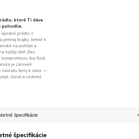
ádlo, ktoré Ti dáva
 pohodlie.
é spodné prádlo z
a jemnej krajky. Jemné k
ženské na pohľad a
na každý deň. Bez
z kompromisov, iba čistá
anula je zároveň
m návratu ženy k sebe —
dotyk, slová a vedomé
.
etné špecifikácie
tné špecifikácie