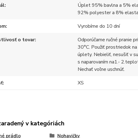
ál
Úplet 95% bavlna a 5% ela
92% polyester a 8% elast
om
Vyrobíme do 10 dní
tlivosť o tovar
Odporúčame ručné pranie pr
30°C. Použiť prostriedok na
úplety. Nebieliť, nesušiť v s
s naparovaním na1.- 2.teplo
Nechať voľne uschnúť.
sť
XS
zaradený v kategóriách
né prádlo
Nohavičky