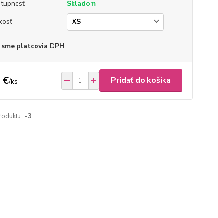
tupnosť
Skladom
kosť
 sme platcovia DPH
 €
Pridať do košíka
/
ks
roduktu:
-3