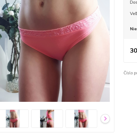
Dos
Veľ
Nie
30
Číslo p