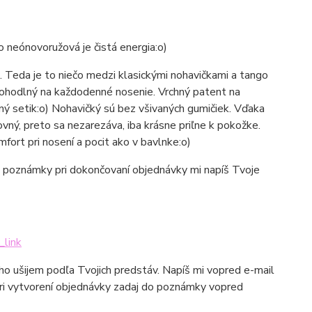
o neónovoružová je čistá energia:o)
é. Teda je to niečo medzi klasickými nohavičkami a tango
pohodlný na každodenné nosenie. Vrchný patent na
tný setik:o) Nohavičký sú bez všivaných gumičiek. Vďaka
vný, preto sa nezarezáva, iba krásne priľne k pokožke.
ort pri nosení a pocit ako v bavlnke:o)
 do poznámky pri dokončovaní objednávky mi napíš Tvoje
_link
 ho ušijem podľa Tvojich predstáv. Napíš mi vopred e-mail
ri vytvorení objednávky zadaj do poznámky vopred