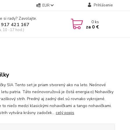
Prihlásenie
EUR
e si rady? Zavolajte.
0
ks
 917 421 167
za
0 €
a, 10 -17 hod.)
ilky
čky SIA Tento set je priam stvorený ako na leto. Neónové
k letu patria. Táto neónovoružová je čistá energia:o) Nohavičky
azilkový strih. Predný aj zadný diel sú rovnako vykrojené.
e to niečo medzi klasickými nohavičkami a tango nohavičkami.
strih vytvára krásny zadoček...
celý popis