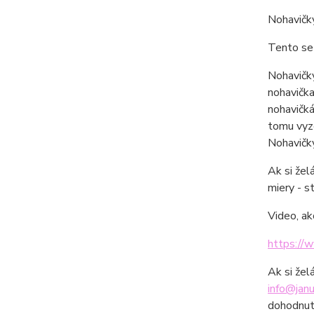
Nohavičk
Tento set
Nohavičky
nohavička
nohavičká
tomu vyze
Nohavičky
Ak si žel
miery - s
Video, ak
https://
Ak si žel
info@janu
dohodnut