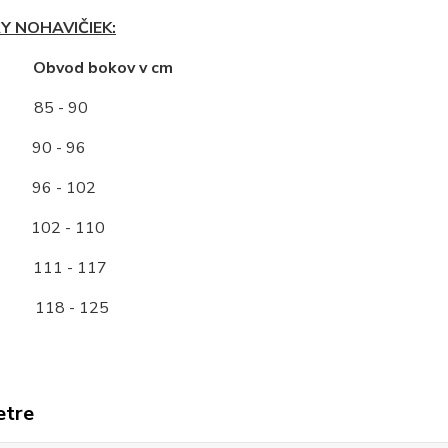
Y NOHAVIČIEK:
ť Obvod bokov v cm
85 - 90
0 - 96
96 - 102
2 - 110
11 - 117
118 - 125
etre