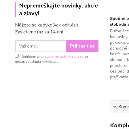
Nepremeškajte novinky, akcie
a zľavy!
Spodné pr
slobodu a
Môžete sa kedykoľvek odhlásiť.
Ručne šit
Zasielame raz za 14 dní.
biobavlny 
pokožke, 
Prihlásiť sa
pohodlné 
kostíc, be
Súhlasím so
spracovaním osobných údajov
za
sloboda. J
účelom zasielania newslettera.
priestoro
cez telo, 
prežívanie
Kompl
Komple