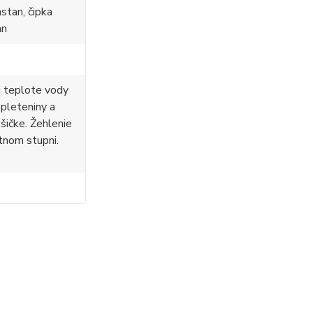
stan, čipka
an
i teplote vody
 pleteniny a
ušičke. Žehlenie
tnom stupni.