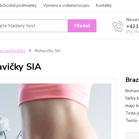
bchodné podmienky
Výmena a vrátenie tovaru
Kontakty
Neviet
Hľadať
+421
(Po-Pi
podné prádlo
Nohavičky SIA
vičky SIA
Braz
Nohavi
farby 
majú br
Teda j
Tento 