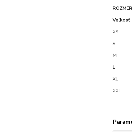
ROZMER
Veľkos
XS
S 9
M
L 10
XL 1
XXL 
Param