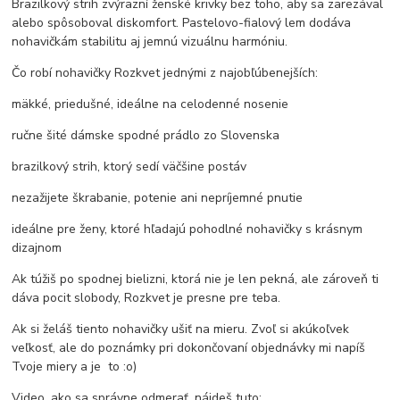
Brazilkový strih zvýrazní ženské krivky bez toho, aby sa zarezával
alebo spôsoboval diskomfort. Pastelovo-fialový lem dodáva
nohavičkám stabilitu aj jemnú vizuálnu harmóniu.
Čo robí nohavičky Rozkvet jednými z najobľúbenejších:
mäkké, priedušné, ideálne na celodenné nosenie
ručne šité dámske spodné prádlo zo Slovenska
brazilkový strih, ktorý sedí väčšine postáv
nezažijete škrabanie, potenie ani nepríjemné pnutie
ideálne pre ženy, ktoré hľadajú pohodlné nohavičky s krásnym
dizajnom
Ak túžiš po spodnej bielizni, ktorá nie je len pekná, ale zároveň ti
dáva pocit slobody, Rozkvet je presne pre teba.
Ak si želáš tiento nohavičky ušiť na mieru. Zvoľ si akúkoľvek
veľkosť, ale do poznámky pri dokončovaní objednávky mi napíš
Tvoje miery a je to :o)
Video, ako sa správne odmerať, nájdeš tuto: