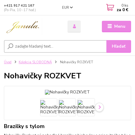
0
ks
+421 917 421 167
EUR
za
0 €
(Po-Pia, 10 -17 hod.)
Menu
Hľadať
Úvod
Kolekcia SLOBODNÁ
Nohavičky ROZKVET
Nohavičky ROZKVET
Brazilky s tylom