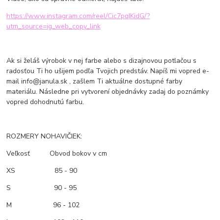
https://www.instagram.com/reel/Cic7pqIKidG/?
utm_source=ig_web_copy_link
Ak si želáš výrobok v nej farbe alebo s dizajnovou potlačou s
radosťou Ti ho ušijem podľa Tvojich predstáv. Napíš mi vopred e-
mail info@janula.sk , zašlem Ti aktuálne dostupné farby
materiálu. Následne pri vytvorení objednávky zadaj do poznámky
vopred dohodnutú farbu.
ROZMERY NOHAVIČIEK:
Veľkosť Obvod bokov v cm
XS 85 - 90
S 90 - 95
M 96 - 102