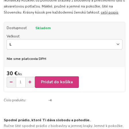
Nohavičky Rozkvet sú pohodlné brazilky z biobavlny a priesvitného tylu s
akvarelovou potlačou. Mäkké, pružné a jemné na pokožke, šité na
Slovensku. Krásny kúsok pre každodennú ženskú ľahkosť.
celý popis
Dostupnosť
Skladom
Veľkosť
Nie sme platcovia DPH
30 €
/
ks
Pridať do košíka
Číslo produktu:
-4
Spodné prádlo, ktoré Ti dáva slobodu a pohodlie.
Ručne šité spodné prádlo z biobavlny a jemnej krajky. Jemné k pokožke,