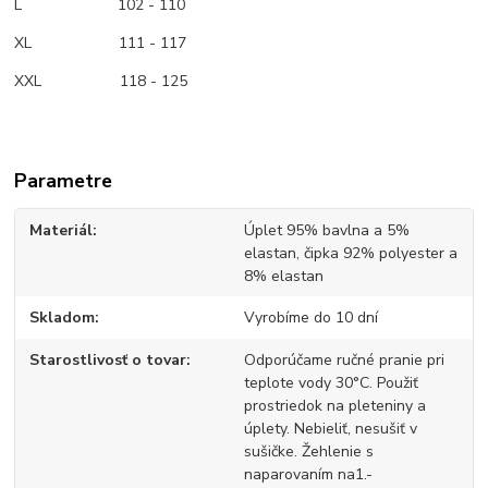
L 102 - 110
XL 111 - 117
XXL 118 - 125
Parametre
Materiál
Úplet 95% bavlna a 5%
elastan, čipka 92% polyester a
8% elastan
Skladom
Vyrobíme do 10 dní
Starostlivosť o tovar
Odporúčame ručné pranie pri
teplote vody 30°C. Použiť
prostriedok na pleteniny a
úplety. Nebieliť, nesušiť v
sušičke. Žehlenie s
naparovaním na1.-