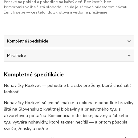
ženské na pohľad a pohodlné na každý deň. Bez kostíc, bez
kompromisov, iba čistá sloboda. Janula je zároveň priestorom návratu
ženy k sebe — cez telo, dotyk, slová a vedomé prežívanie.
Kompletné špecifikácie
Parametre
Kompletné špecifikácie
Nohavičky Rozkvet — pohodlné brazilky pre ženy, ktoré chcú cítiť
ľahkosť
Nohavičky Rozkvet sú jemné, mäkké a dokonale pohodlné brazilky
šité na Slovensku z kvalitnej biobavlny a priesvitného tylu s
akvarelovou potlačou. Kombinácia čistej bielej bavlny a ľahkého
tylu vytvára nohavičky, ktoré takmer necítiš — a pritom pôsobia
sviežo, žensky a nežne.