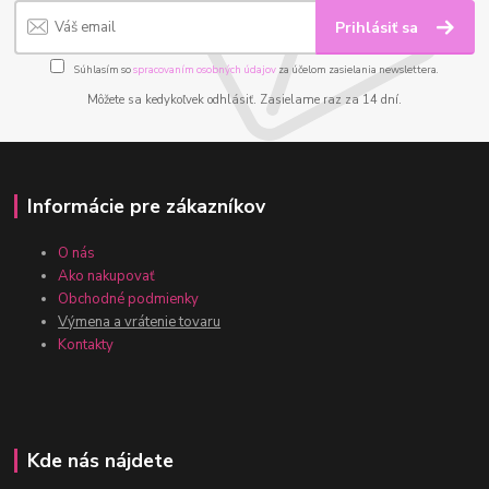
Prihlásiť sa
Súhlasím so
spracovaním osobných údajov
za účelom zasielania newslettera.
Môžete sa kedykoľvek odhlásiť. Zasielame raz za 14 dní.
Informácie pre zákazníkov
O nás
Ako nakupovať
Obchodné podmienky
Výmena a vrátenie tovaru
Kontakty
Kde nás nájdete