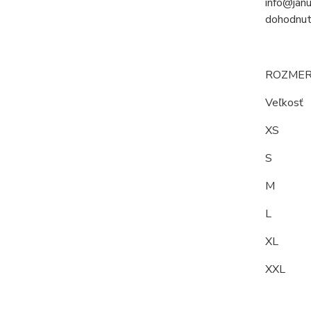
info@janu
dohodnut
ROZMER
Veľkos
XS 
S 9
M 9
L 10
XL 1
XXL 