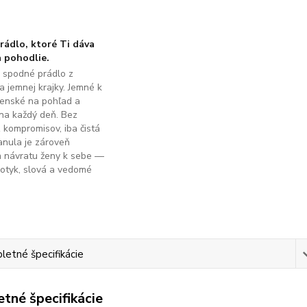
ádlo, ktoré Ti dáva
 pohodlie.
é spodné prádlo z
a jemnej krajky. Jemné k
ženské na pohľad a
na každý deň. Bez
z kompromisov, iba čistá
anula je zároveň
m návratu ženy k sebe —
dotyk, slová a vedomé
.
etné špecifikácie
tné špecifikácie