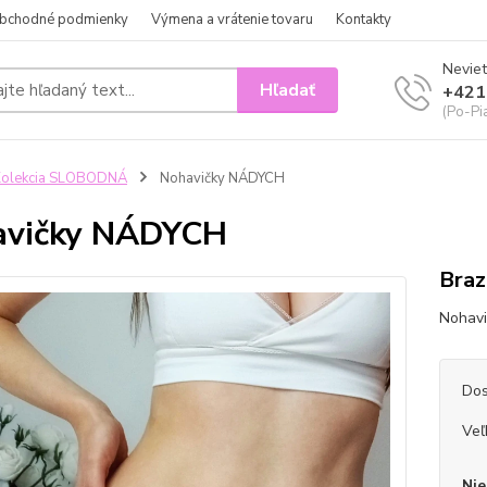
bchodné podmienky
Výmena a vrátenie tovaru
Kontakty
Neviet
Hľadať
+421
(Po-Pi
Kolekcia SLOBODNÁ
Nohavičky NÁDYCH
avičky NÁDYCH
Braz
Nohavi
Dos
Veľ
Nie