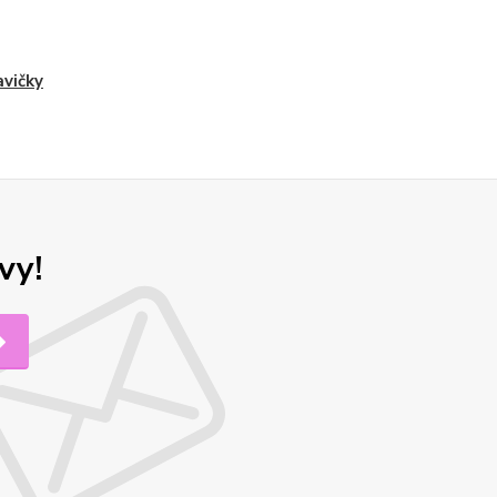
vičky
vy!