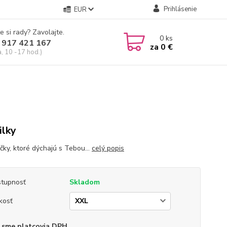
Prihlásenie
EUR
e si rady? Zavolajte.
0
ks
 917 421 167
za
0 €
a, 10 -17 hod.)
ilky
čky, ktoré dýchajú s Tebou...
celý popis
tupnosť
Skladom
kosť
 sme platcovia DPH