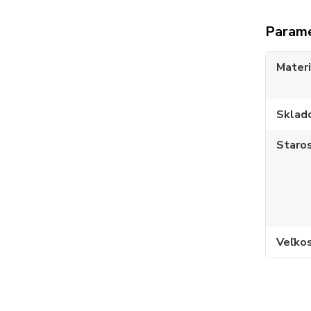
Param
Materi
Sklad
Staros
Veľko