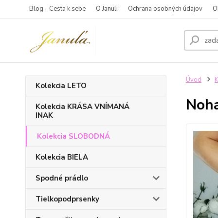
Blog - Cesta k sebe
O Januli
Ochrana osobných údajov
O
Úvod
Kolekcia LETO
Noh
Kolekcia KRÁSA VNÍMANÁ
INAK
Kolekcia SLOBODNÁ
Kolekcia BIELA
Spodné prádlo
Tielkopodprsenky