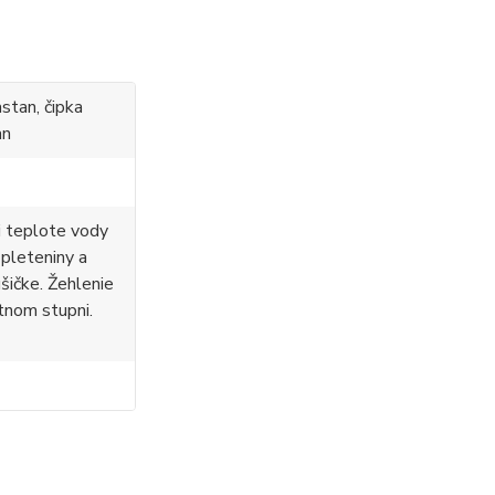
stan, čipka
an
i teplote vody
 pleteniny a
ušičke. Žehlenie
tnom stupni.