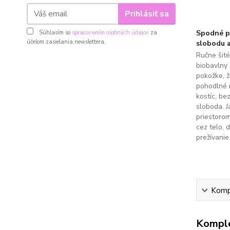
Prihlásiť sa
Spodné pr
Súhlasím so
spracovaním osobných údajov
za
účelom zasielania newslettera.
slobodu a
Ručne šit
biobavlny 
pokožke, 
pohodlné 
kostíc, be
sloboda. J
priestoro
cez telo, 
prežívanie
Kompl
Komple