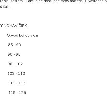
la.sk , zašlem Ti aktuálne dostupné farby materiálu. Následne 
ú farbu.
Y NOHAVIČIEK:
ť Obvod bokov v cm
85 - 90
0 - 95
6 - 102
2 - 110
11 - 117
118 - 125