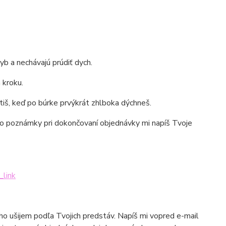
b a nechávajú prúdiť dych.
 kroku.
cítiš, keď po búrke prvýkrát zhlboka dýchneš.
e do poznámky pri dokončovaní objednávky mi napíš Tvoje
_link
 ho ušijem podľa Tvojich predstáv. Napíš mi vopred e-mail