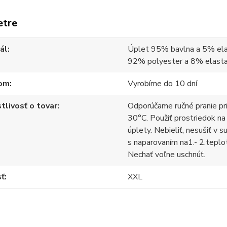
etre
ál
Úplet 95% bavlna a 5% ela
92% polyester a 8% elast
om
Vyrobíme do 10 dní
tlivosť o tovar
Odporúčame ručné pranie pr
30°C. Použiť prostriedok na
úplety. Nebieliť, nesušiť v s
s naparovaním na1.- 2.teplo
Nechať voľne uschnúť.
sť
XXL