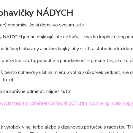
ohavičky NÁDYCH
orý pripomína, že si doma vo svojom tele.
 NÁDYCH jemne objímajú, ale netlačia – mäkko kopírujú tvoj pohy
riedušnej biobavlny a nežnej krajky, aby si cítila slobodu v každom
 ti poskytne istotu, pohodlie a prirodzenosť – presne tak, ako to 
áš tiento nohavičky ušiť na mieru. Zvoľ si akúkoľvek veľkosť, al
 to :o)
o sa správne odmerať, nájdeš tuto:
www.instagram.com/reel/Cic7pqIKidG/?utm_source=ig_web_copy
áš výrobok v nej farbe alebo s dizajnovou potlačou s radosťou Ti