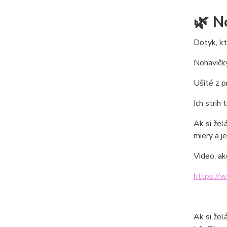
🌿 N
Dotyk, kt
Nohavičky
Ušité z p
Ich strih
Ak si žel
miery a je
Video, ak
https://
Ak si žel