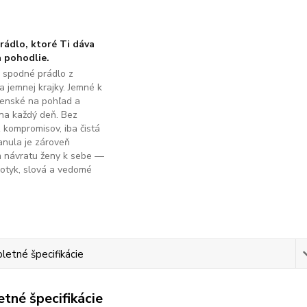
ádlo, ktoré Ti dáva
 pohodlie.
é spodné prádlo z
a jemnej krajky. Jemné k
ženské na pohľad a
na každý deň. Bez
z kompromisov, iba čistá
anula je zároveň
m návratu ženy k sebe —
dotyk, slová a vedomé
.
etné špecifikácie
tné špecifikácie