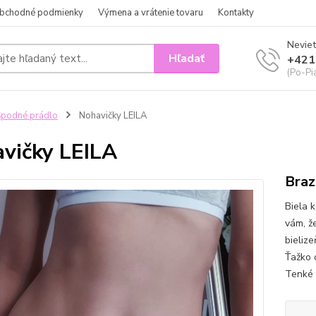
bchodné podmienky
Výmena a vrátenie tovaru
Kontakty
Neviet
Hľadať
+421
(Po-Pi
podné prádlo
Nohavičky LEILA
vičky LEILA
Braz
Biela 
vám, ž
bielize
Ťažko o
Tenké 