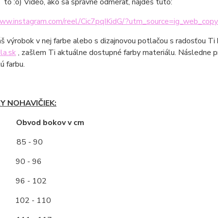
e to :o) Video, ako sa správne odmerať, nájdeš tuto:
www.instagram.com/reel/Cic7pqIKidG/?utm_source=ig_web_copy
áš výrobok v nej farbe alebo s dizajnovou potlačou s radosťou Ti
la.sk
, zašlem Ti aktuálne dostupné farby materiálu. Následne p
ú farbu.
Y NOHAVIČIEK:
ť Obvod bokov v cm
85 - 90
0 - 96
96 - 102
2 - 110