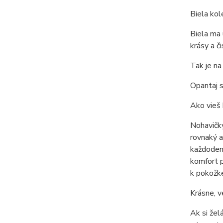
Biela kol
Biela ma 
krásy a č
Tak je na
Opantaj s
Ako vieš 
Nohavičky
rovnaký a
každodenn
komfort p
k pokožk
Krásne, v
Ak si žel