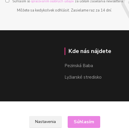
Súhlasím so
spracovaním osobných údajov
za účelom zasielania newslettera.
Môžete sa kedykoľvek odhlásiť. Zasielame raz za 14 dní.
Kde nás nájdete
Pezinská Baba
Lyžiarské stredisko
Súhlasím
Nastavenia