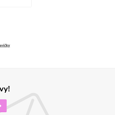
vičky
vy!