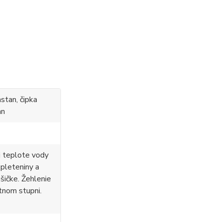
stan, čipka
an
i teplote vody
 pleteniny a
ušičke. Žehlenie
tnom stupni.