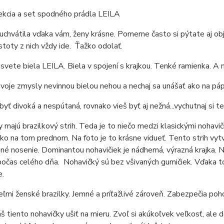
ekcia a set spodného prádla LEILA
uchvátila vďaka vám, ženy krásne. Pomerne často si pýtate aj obj
istoty z nich vždy ide. Ťažko odolať.
 svete biela LEILA. Biela v spojení s krajkou. Tenké ramienka. A
voje zmysly nevinnou bielou nehou a nechaj sa unášať ako na pá
byť divoká a nespútaná, rovnako vieš byť aj nežná...vychutnaj si te
 majú brazilkový strih. Teda je to niečo medzi klasickými nohavič
ko na tom prednom. Na foto je to krásne vidueť. Tento strih vy
é nosenie. Dominantou nohavičiek je nádherná, výrazná krajka. 
očas celého dňa. Nohavičký sú bez všivaných gumičiek. Vďaka t
e.
eľmi ženské brazilky. Jemné a príťažlivé zároveň. Zabezpečia po
áš tiento nohavičky ušiť na mieru. Zvoľ si akúkoľvek veľkosť, al