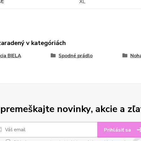
sť
XL
zaradený v kategóriách
cia BIELA
Spodné prádlo
Noha
premeškajte novinky, akcie a zľa
Prihlásiť sa