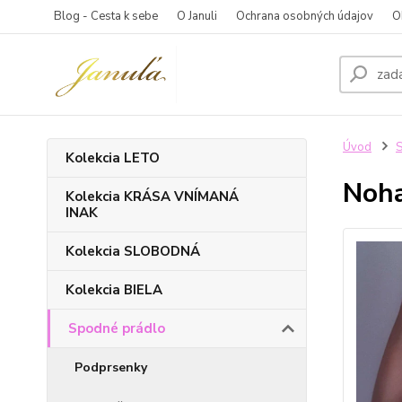
Blog - Cesta k sebe
O Januli
Ochrana osobných údajov
O
Úvod
S
Kolekcia LETO
Noha
Kolekcia KRÁSA VNÍMANÁ
INAK
Kolekcia SLOBODNÁ
Kolekcia BIELA
Spodné prádlo
Podprsenky