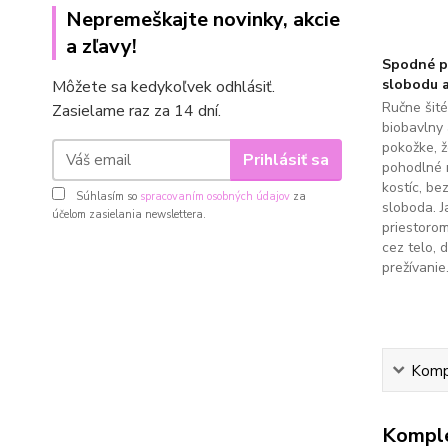
Nepremeškajte novinky, akcie
a zľavy!
Spodné pr
slobodu a
Môžete sa kedykoľvek odhlásiť.
Ručne šit
Zasielame raz za 14 dní.
biobavlny 
pokožke, 
Prihlásiť sa
pohodlné 
kostíc, be
Súhlasím so
spracovaním osobných údajov
za
sloboda. J
účelom zasielania newslettera.
priestoro
cez telo, 
prežívanie
Kompl
Komple