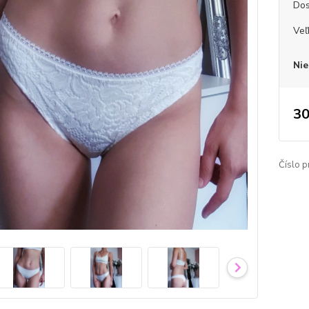
Dos
Veľ
Nie
30
Číslo p