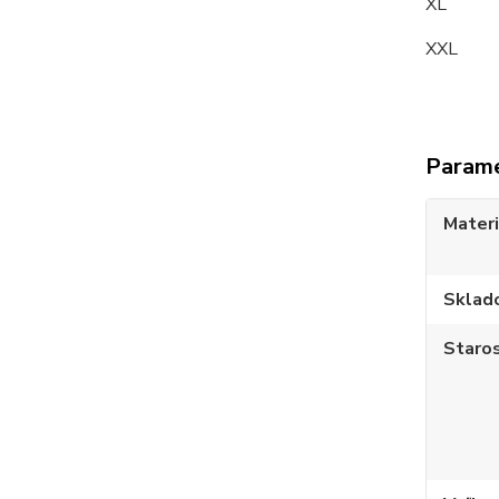
XL 1
XXL 
Param
Materi
Sklad
Staros