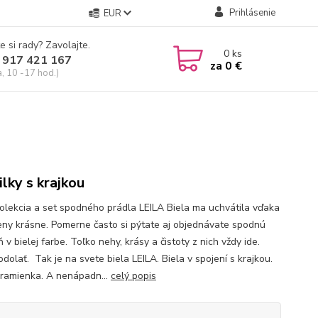
Prihlásenie
EUR
e si rady? Zavolajte.
0
ks
 917 421 167
za
0 €
a, 10 -17 hod.)
ilky s krajkou
kolekcia a set spodného prádla LEILA Biela ma uchvátila vďaka
eny krásne. Pomerne často si pýtate aj objednávate spodnú
ň v bielej farbe. Toľko nehy, krásy a čistoty z nich vždy ide.
dolať. Tak je na svete biela LEILA. Biela v spojení s krajkou.
ramienka. A nenápadn...
celý popis