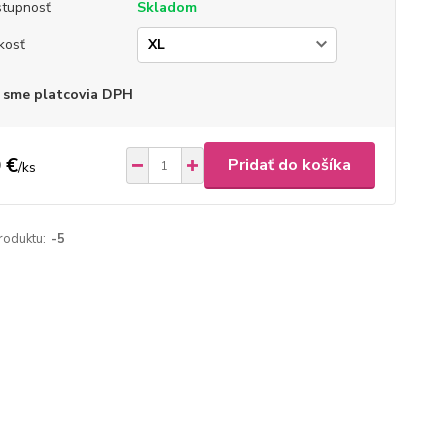
tupnosť
Skladom
kosť
 sme platcovia DPH
 €
Pridať do košíka
/
ks
roduktu:
-5