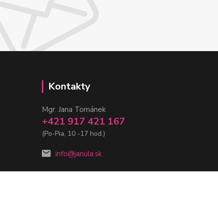
Kontakty
Mgr. Jana Tománek
+421 917 421 167
(Po-Pia, 10 -17 hod.)
info@janula.sk