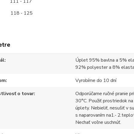
11 - 117
118 - 125
etre
ál
Úplet 95% bavlna a 5% ela
92% polyester a 8% elast
om
Vyrobíme do 10 dní
tlivosť o tovar
Odporúčame ručné pranie pr
30°C. Použiť prostriedok na
úplety. Nebieliť, nesušiť v s
s naparovaním na1.- 2.teplo
Nechať voľne uschnúť.