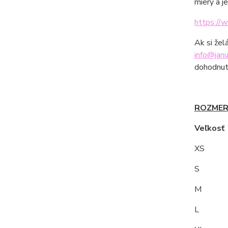
miery a j
https://
Ak si žel
info@janu
dohodnut
ROZMER
Veľkos
XS
S 9
M
L 10