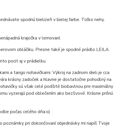
ednávate spodnú bielizeň v bielej farbe. Toľko nehy,
 nenápadná krajočka v lemovaní.
perovom obláčiku. Presne také je spodné prádlo LEILA.
nto pocit aj v prádielku.
kami a tango nohavičkami. Výkroj na zadnom dieli je cca
tvára krásny zadoček a hlavne je dostatočne pohodlný na
Nohavičky sú však celé podšité biobavlnou pre maximálny
omu vyzerajú pod oblečením ako bezšvové. Krásne priľnú
hodlie počas celého dňa:o)
e do poznámky pri dokončovaní objednávky mi napíš Tvoje