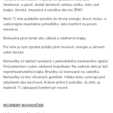
farebnosť...a jasné, dodali ženskosť celému setiku...lebo veď
krajka...ženská, zmyselná a odvážna ako mz ŽENY.
Nech Ti toto prádielko prináša do života energiu, živosť, krásu...a
samozrejme maximálne pohodličko, lebo komfort na prvom
mieste:o)
Biobavlna plná farieb ako základ a nádherné krajky.
Pre mňa je toto spodné prádlo plné hravosti, energie a zároveň
veľmi ženské.
Nohavičky sú taktiež vyrobené z jemnulinkého bavlneného úpletu.
Pod patentom v páse zdobené krajočkami. Na zadnom dieli je tiež
neprehliadnuteľná krajka. Brazilky sú tvarované na zadočku.
Nohavičký sú bez všivaných gumičiek. Vďaka tomu vyzerajú pod
oblečením ako bezšvové. Krásne priľnú k pokožke. Aj strih, aj
materiál Ti zabezpečí komfort pri nosení.
ROZMERY NOHAVIČIEK