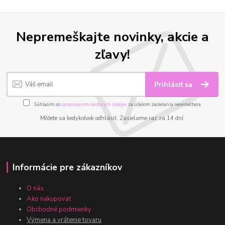
Nepremeškajte novinky, akcie a
zľavy!
Prihlásiť sa
Súhlasím so
spracovaním osobných údajov
za účelom zasielania newslettera.
Môžete sa kedykoľvek odhlásiť. Zasielame raz za 14 dní.
Informácie pre zákazníkov
O nás
Ako nakupovať
Obchodné podmienky
Výmena a vrátenie tovaru