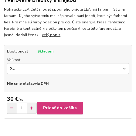
Tvarované brazilky s krajkou
Nohavičky LEA Celý model spodného prádla LEA hrá farbami. Sýtymi
farbami. K jeho vytvoreniu ma inšpirovala pani jeseň, ktorá hýri farbami
tiež. Pre mňa sú farby poéziou pre oči. Čistá energia, krása, fantázia:o)
Farebné a kontrastné krajočky len podčiarkli celú túto farebnosť...a
jasné, dodali žensk...
celý popis
Dostupnosť
Skladom
Veľkosť
Nie sme platcovia DPH
30 €
/
ks
Pridať do košíka