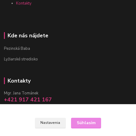
Kontakty
Kde nás nájdete
Pezinská Baba
Lyžiarské stredisko
Kontakty
Mgr. Jana Tománek
+421 917 421 167
(Po-Pia, 10 -17 hod.)
info@janula.sk
Súhlasím
Nastavenia