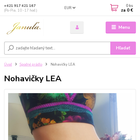
0
ks
+421 917 421 167
EUR
za
0 €
(Po-Pia, 10 -17 hod.)
Menu
Hľadať
Úvod
Spodné prádlo
Nohavičky LEA
Nohavičky LEA