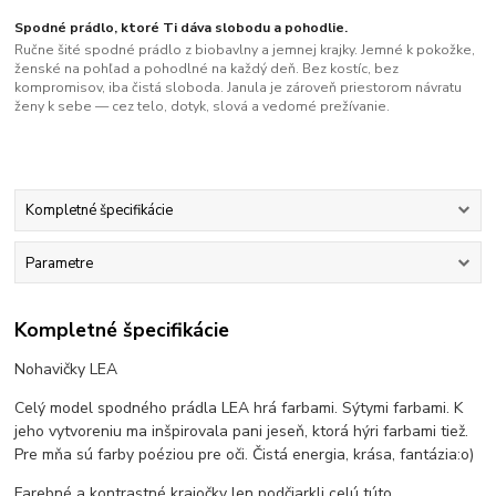
Spodné prádlo, ktoré Ti dáva slobodu a pohodlie.
Ručne šité spodné prádlo z biobavlny a jemnej krajky. Jemné k pokožke,
ženské na pohľad a pohodlné na každý deň. Bez kostíc, bez
kompromisov, iba čistá sloboda. Janula je zároveň priestorom návratu
ženy k sebe — cez telo, dotyk, slová a vedomé prežívanie.
Kompletné špecifikácie
Parametre
Kompletné špecifikácie
Nohavičky LEA
Celý model spodného prádla LEA hrá farbami. Sýtymi farbami. K
jeho vytvoreniu ma inšpirovala pani jeseň, ktorá hýri farbami tiež.
Pre mňa sú farby poéziou pre oči. Čistá energia, krása, fantázia:o)
Farebné a kontrastné krajočky len podčiarkli celú túto