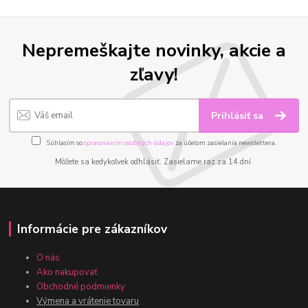
Nepremeškajte novinky, akcie a
zľavy!
Prihlásiť sa
Súhlasím so
spracovaním osobných údajov
za účelom zasielania newslettera.
Môžete sa kedykoľvek odhlásiť. Zasielame raz za 14 dní.
Informácie pre zákazníkov
O nás
Ako nakupovať
Obchodné podmienky
Výmena a vrátenie tovaru