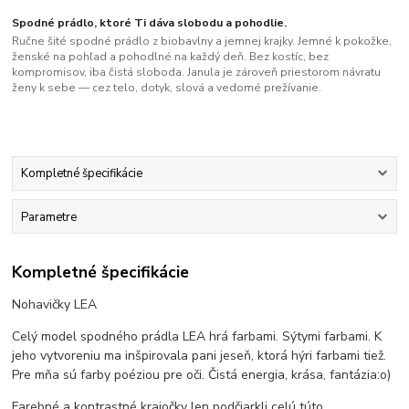
Spodné prádlo, ktoré Ti dáva slobodu a pohodlie.
Ručne šité spodné prádlo z biobavlny a jemnej krajky. Jemné k pokožke,
ženské na pohľad a pohodlné na každý deň. Bez kostíc, bez
kompromisov, iba čistá sloboda. Janula je zároveň priestorom návratu
ženy k sebe — cez telo, dotyk, slová a vedomé prežívanie.
Kompletné špecifikácie
Parametre
Kompletné špecifikácie
Nohavičky LEA
Celý model spodného prádla LEA hrá farbami. Sýtymi farbami. K
jeho vytvoreniu ma inšpirovala pani jeseň, ktorá hýri farbami tiež.
Pre mňa sú farby poéziou pre oči. Čistá energia, krása, fantázia:o)
Farebné a kontrastné krajočky len podčiarkli celú túto