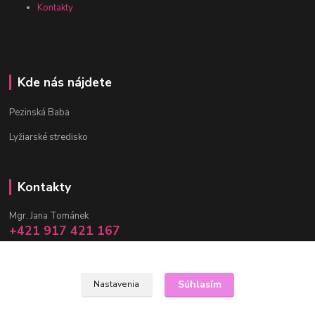
Kontakty
Kde nás nájdete
Pezinská Baba
Lyžiarské stredisko
Kontakty
Mgr. Jana Tománek
+421 917 421 167
(Po-Pia, 10 -17 hod.)
info@janula.sk
Súhlasím
Nastavenia