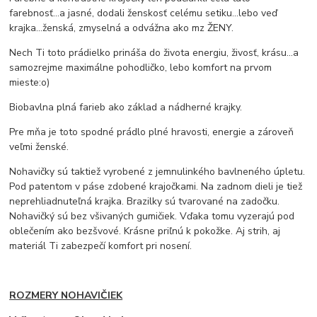
farebnosť...a jasné, dodali ženskosť celému setiku...lebo veď
krajka...ženská, zmyselná a odvážna ako mz ŽENY.
Nech Ti toto prádielko prináša do života energiu, živosť, krásu...a
samozrejme maximálne pohodličko, lebo komfort na prvom
mieste:o)
Biobavlna plná farieb ako základ a nádherné krajky.
Pre mňa je toto spodné prádlo plné hravosti, energie a zároveň
veľmi ženské.
Nohavičky sú taktiež vyrobené z jemnulinkého bavlneného úpletu.
Pod patentom v páse zdobené krajočkami. Na zadnom dieli je tiež
neprehliadnuteľná krajka. Brazilky sú tvarované na zadočku.
Nohavičký sú bez všivaných gumičiek. Vďaka tomu vyzerajú pod
oblečením ako bezšvové. Krásne priľnú k pokožke. Aj strih, aj
materiál Ti zabezpečí komfort pri nosení.
ROZMERY NOHAVIČIEK