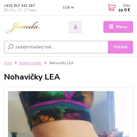
0
ks
+421 917 421 167
EUR
za
0 €
(Po-Pia, 10 -17 hod.)
Menu
Hľadať
Úvod
Spodné prádlo
Nohavičky LEA
Nohavičky LEA