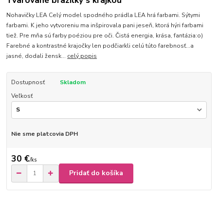
Tvarované brazilky s krajkou
Nohavičky LEA Celý model spodného prádla LEA hrá farbami. Sýtymi
farbami. K jeho vytvoreniu ma inšpirovala pani jeseň, ktorá hýri farbami
tiež. Pre mňa sú farby poéziou pre oči. Čistá energia, krása, fantázia:o)
Farebné a kontrastné krajočky len podčiarkli celú túto farebnosť...a
jasné, dodali žensk...
celý popis
Dostupnosť
Skladom
Veľkosť
Nie sme platcovia DPH
30 €
/
ks
Pridať do košíka