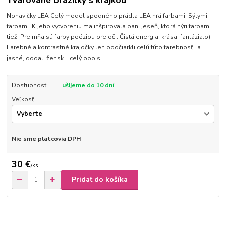
Tvarované brazilky s krajkou
Nohavičky LEA Celý model spodného prádla LEA hrá farbami. Sýtymi
farbami. K jeho vytvoreniu ma inšpirovala pani jeseň, ktorá hýri farbami
tiež. Pre mňa sú farby poéziou pre oči. Čistá energia, krása, fantázia:o)
Farebné a kontrastné krajočky len podčiarkli celú túto farebnosť...a
jasné, dodali žensk...
celý popis
Dostupnosť
ušijeme do 10 dní
Veľkosť
Nie sme platcovia DPH
30 €
/
ks
Pridať do košíka