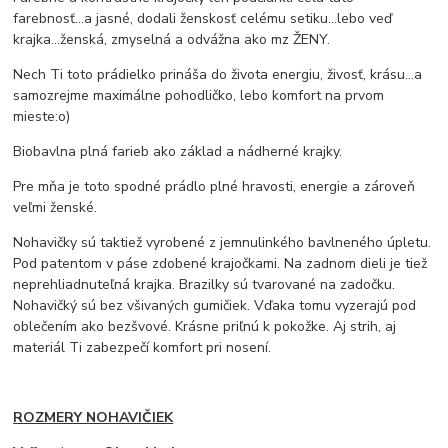
farebnosť...a jasné, dodali ženskosť celému setiku...lebo veď
krajka...ženská, zmyselná a odvážna ako mz ŽENY.
Nech Ti toto prádielko prináša do života energiu, živosť, krásu...a
samozrejme maximálne pohodličko, lebo komfort na prvom
mieste:o)
Biobavlna plná farieb ako základ a nádherné krajky.
Pre mňa je toto spodné prádlo plné hravosti, energie a zároveň
veľmi ženské.
Nohavičky sú taktiež vyrobené z jemnulinkého bavlneného úpletu.
Pod patentom v páse zdobené krajočkami. Na zadnom dieli je tiež
neprehliadnuteľná krajka. Brazilky sú tvarované na zadočku.
Nohavičký sú bez všivaných gumičiek. Vďaka tomu vyzerajú pod
oblečením ako bezšvové. Krásne priľnú k pokožke. Aj strih, aj
materiál Ti zabezpečí komfort pri nosení.
ROZMERY NOHAVIČIEK