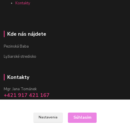
Kontakty
Kde nás nájdete
Pezinská Baba
Lyžiarské stredisko
Kontakty
Mgr. Jana Tománek
+421 917 421 167
(Po-Pia, 10 -17 hod.)
info@janula.sk
Súhlasím
Nastavenia