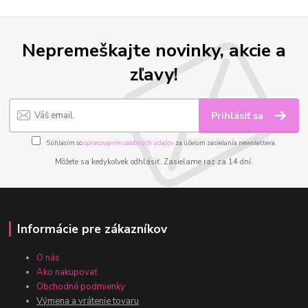
Nepremeškajte novinky, akcie a
zľavy!
Prihlásiť sa
Súhlasím so
spracovaním osobných údajov
za účelom zasielania newslettera.
Môžete sa kedykoľvek odhlásiť. Zasielame raz za 14 dní.
Informácie pre zákazníkov
O nás
Ako nakupovať
Obchodné podmienky
Výmena a vrátenie tovaru