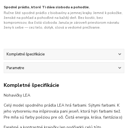
Spodné prádlo, ktoré Ti dáva slobodu a pohodlie.
Ručne šité spodné prádlo z biobavlny a jemnej krajky. Jemné k pokožke,
ženské na pohľad a pohodlné na každý deň. Bez kostíc, bez
kompromisov, iba čistá sloboda. Janula je zároveň priestorom návratu
ženy k sebe — cez telo, dotyk, slová a vedomé prežívanie.
Kompletné špecifikácie
Parametre
Kompletné špecifikácie
Nohavičky LEA
Celý model spodného prádla LEA hrá farbami. Sýtymi farbami. K
jeho vytvoreniu ma inšpirovala pani jeseň, ktorá hýri farbami tiež.
Pre mňa sú farby poéziou pre oči. Čistá energia, krása, fantázia:o)
Farebné a kontrastné krajočky len podčiarkli celú túto