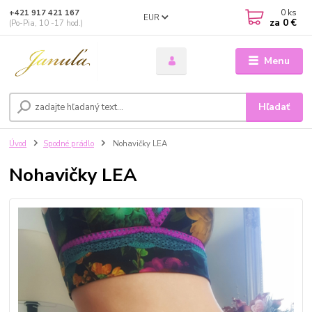
0
ks
+421 917 421 167
EUR
za
0 €
(Po-Pia, 10 -17 hod.)
Menu
Hľadať
Úvod
Spodné prádlo
Nohavičky LEA
Nohavičky LEA