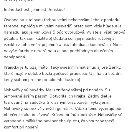
Jednoduchosť, jemnosť, ženskosť.
Osobne sa s telovou farbou veľmi nekamoším, lebo z pohľadu
farebnej typológie mi veľmi nesvadčí, preto som vždy hľadala jej
náhradu, ako je vanilková či púdrovoružová. Vy ste si však telovú
pýtali, a tak som kúzlila:o) Dodala som jej málinko ružovej a
vznikla z toho veľmi príjemná a aku lahodiaca kombinácia. No a
navyše farebne neutrálna a aj pod priehľadným oblečením
nenápadná.
Krajočky je tu ozaj málo. Taký svieži minimalizmus aj pre žienky,
ktoré majú v obľube bezkrajočkové prádielko. U mňa sú tiež dní,
kedy siaham presne po takomto kúsku:o)
Nohavičky sú bexérky. Majú znížený výkroj pri nohách. Sú
lemované širším pásom. Dotvorila ich krajka. Zadný diel je
tvarovaný na zadočku. S krásnym brazilkovým vykrojením.
Nohavičký sú bez všivaných gumičiek. Vďaka tomu vyzerajú pod
oblečením ako bezšvové. Krásne priľnú k pokožke. Nohavičky sú
vyrobené z mäkkého bavlneného úpletu, čo vám zabezpečí
komfort pri nosení.