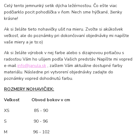
Celý tento jemnunký setik dýcha ležérnosťou. Čo ešte viac
podčiarklo pocit pohodlíčka v ňom. Nech sme hýčkané, žienky
krásne!
Ak si želáte tieto nohavičky ušiť na mieru. Zvoľte si akúkoľvek
veľkosť, ale do poznámky pri dokončovaní objednávky mi napíšte
vaše miery a je to:o)
Ak si želáte výrobok v nej farbe alebo s dizajnovou potlačou s
radosťou Vám ho ušijem podľa Vašich predstáv. Napíšte mi vopred
e-mail
info@janula.sk
, zašlem Vám aktuálne dostupné farby
materiálu. Následne pri vytvorení objednávky zadajte do
poznámky vopred dohodnutú farbu.
ROZMERY NOHAVIČIEK:
Veľkosť Obvod bokov v cm
XS
85 - 90
S 90 - 96
M
96 - 102