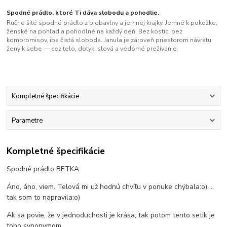
Spodné prádlo, ktoré Ti dáva slobodu a pohodlie.
Ručne šité spodné prádlo z biobavlny a jemnej krajky. Jemné k pokožke,
ženské na pohľad a pohodlné na každý deň. Bez kostíc, bez
kompromisov, iba čistá sloboda. Janula je zároveň priestorom návratu
ženy k sebe — cez telo, dotyk, slová a vedomé prežívanie.
Kompletné špecifikácie
Parametre
Kompletné špecifikácie
Spodné prádlo BETKA
Áno, áno, viem. Telová mi už hodnú chvíľu v ponuke chýbala:o) ...
tak som to napravila:o)
Ak sa povie, že v jednoduchosti je krása, tak potom tento setik je
toho synonymom.