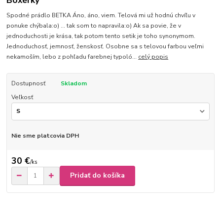
Boxérky
Spodné prádlo BETKA Áno, áno, viem. Telová mi už hodnú chvíľu v
ponuke chýbala:o) ... tak som to napravila:o) Ak sa povie, že v
jednoduchosti je krása, tak potom tento setik je toho synonymom.
Jednoduchosť, jemnosť, ženskosť. Osobne sa s telovou farbou veľmi
nekamoším, lebo z pohľadu farebnej typoló...
celý popis
Dostupnosť
Skladom
Veľkosť
Nie sme platcovia DPH
30 €
/
ks
Pridať do košíka