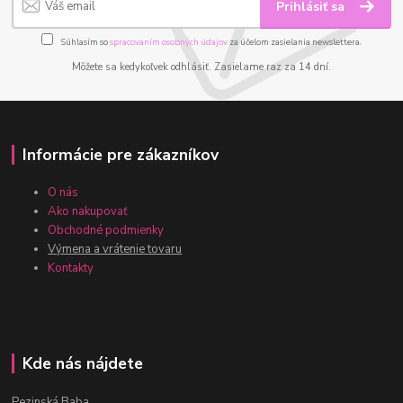
Prihlásiť sa
Súhlasím so
spracovaním osobných údajov
za účelom zasielania newslettera.
Môžete sa kedykoľvek odhlásiť. Zasielame raz za 14 dní.
Informácie pre zákazníkov
O nás
Ako nakupovať
Obchodné podmienky
Výmena a vrátenie tovaru
Kontakty
Kde nás nájdete
Pezinská Baba