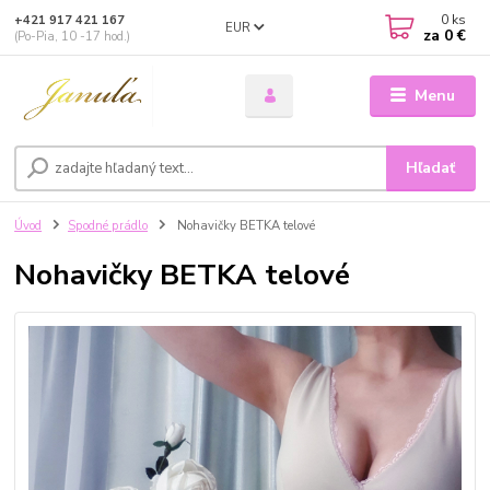
0
ks
+421 917 421 167
EUR
za
0 €
(Po-Pia, 10 -17 hod.)
Menu
Hľadať
Úvod
Spodné prádlo
Nohavičky BETKA telové
Nohavičky BETKA telové