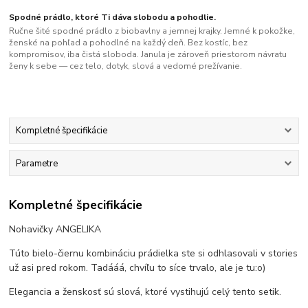
Spodné prádlo, ktoré Ti dáva slobodu a pohodlie.
Ručne šité spodné prádlo z biobavlny a jemnej krajky. Jemné k pokožke,
ženské na pohľad a pohodlné na každý deň. Bez kostíc, bez
kompromisov, iba čistá sloboda. Janula je zároveň priestorom návratu
ženy k sebe — cez telo, dotyk, slová a vedomé prežívanie.
Kompletné špecifikácie
Parametre
Kompletné špecifikácie
Nohavičky ANGELIKA
Túto bielo-čiernu kombináciu prádielka ste si odhlasovali v stories
už asi pred rokom. Tadááá, chvíľu to síce trvalo, ale je tu:o)
Elegancia a ženskosť sú slová, ktoré vystihujú celý tento setik.