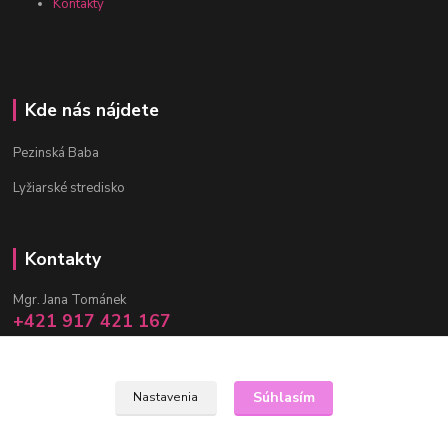
Kontakty
Kde nás nájdete
Pezinská Baba
Lyžiarské stredisko
Kontakty
Mgr. Jana Tománek
+421 917 421 167
(Po-Pia, 10 -17 hod.)
info@janula.sk
Súhlasím
Nastavenia