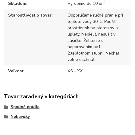
Skladom
Vyrobíme do 10 dní
Starostlivosť o tovar
Odporúčame ručné pranie pri
teplote vody 30°C. Použiť
prostriedok na pleteniny a
úplety. Nebieliť, nesušiť v
sušičke. Žehlenie s
naparovaním na1.-
2.teplotnom stupni. Nechať
voľne uschnúť.
Veľkosť
XS - XXL
Tovar zaradený v kategóriách
Spodné prádlo
Nohavičky