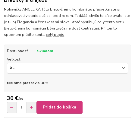
Brazilky s krajkou
Nohavičky ANGELIKA Túto bielo-čiernu kombináciu prádielka ste si
odhlasovali v stories už asi pred rokom. Tadááá, chvíľu to síce trvalo, ale
je tu:o) Elegancia a ženskosť sú slová, ktoré vystihujú celý tento setik.
Bielo-čierna kombinácia býva zvyčajne dosť kontrastná. Pri tomto
spodnom prádle kont...
celý popis
Dostupnosť
Skladom
Veľkosť
Nie sme platcovia DPH
30 €
/
ks
Pridať do košíka