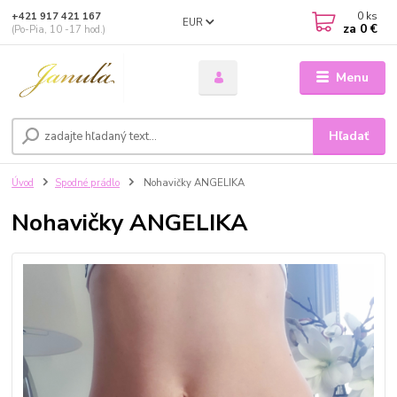
0
ks
+421 917 421 167
EUR
za
0 €
(Po-Pia, 10 -17 hod.)
Menu
Hľadať
Úvod
Spodné prádlo
Nohavičky ANGELIKA
Nohavičky ANGELIKA