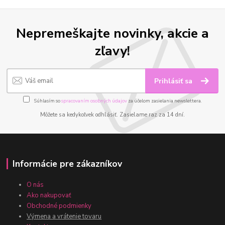
Nepremeškajte novinky, akcie a
zľavy!
Prihlásiť sa
Súhlasím so
spracovaním osobných údajov
za účelom zasielania newslettera.
Môžete sa kedykoľvek odhlásiť. Zasielame raz za 14 dní.
Informácie pre zákazníkov
O nás
Ako nakupovať
Obchodné podmienky
Výmena a vrátenie tovaru