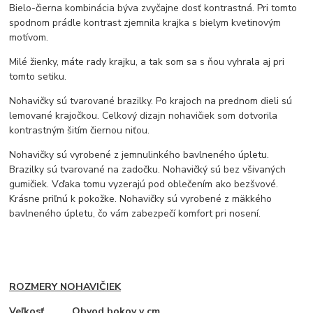
Bielo-čierna kombinácia býva zvyčajne dosť kontrastná. Pri tomto
spodnom prádle kontrast zjemnila krajka s bielym kvetinovým
motívom.
Milé žienky, máte rady krajku, a tak som sa s ňou vyhrala aj pri
tomto setiku.
Nohavičky sú tvarované brazilky. Po krajoch na prednom dieli sú
lemované krajočkou. Celkový dizajn nohavičiek som dotvorila
kontrastným šitím čiernou niťou.
Nohavičky sú vyrobené z jemnulinkého bavlneného úpletu.
Brazilky sú tvarované na zadočku. Nohavičký sú bez všivaných
gumičiek. Vďaka tomu vyzerajú pod oblečením ako bezšvové.
Krásne priľnú k pokožke. Nohavičky sú vyrobené z mäkkého
bavlneného úpletu, čo vám zabezpečí komfort pri nosení.
ROZMERY NOHAVIČIEK
Veľkosť Obvod bokov v cm