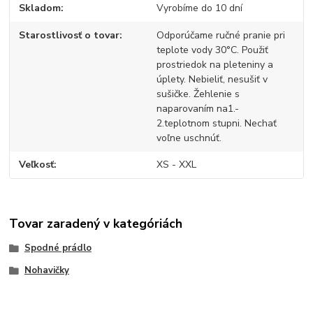
Skladom
Vyrobíme do 10 dní
Starostlivosť o tovar
Odporúčame ručné pranie pri
teplote vody 30°C. Použiť
prostriedok na pleteniny a
úplety. Nebieliť, nesušiť v
sušičke. Žehlenie s
naparovaním na1.-
2.teplotnom stupni. Nechať
voľne uschnúť.
Veľkosť
XS - XXL
Tovar zaradený v kategóriách
Spodné prádlo
Nohavičky