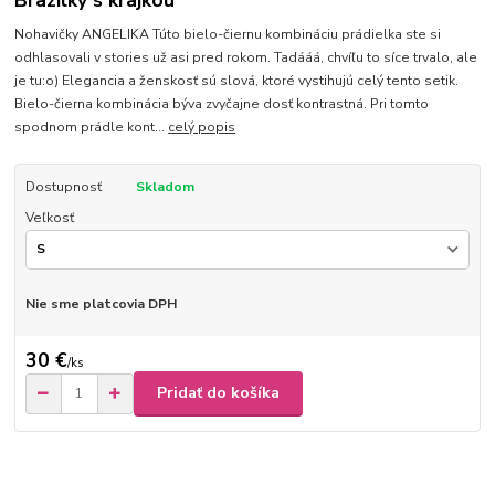
Brazilky s krajkou
Nohavičky ANGELIKA Túto bielo-čiernu kombináciu prádielka ste si
odhlasovali v stories už asi pred rokom. Tadááá, chvíľu to síce trvalo, ale
je tu:o) Elegancia a ženskosť sú slová, ktoré vystihujú celý tento setik.
Bielo-čierna kombinácia býva zvyčajne dosť kontrastná. Pri tomto
spodnom prádle kont...
celý popis
Dostupnosť
Skladom
Veľkosť
Nie sme platcovia DPH
30 €
/
ks
Pridať do košíka