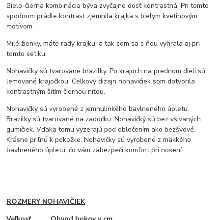
Bielo-čierna kombinácia býva zvyčajne dosť kontrastná. Pri tomto
spodnom prádle kontrast zjemnila krajka s bielym kvetinovým
motívom.
Milé žienky, máte rady krajku, a tak som sa s ňou vyhrala aj pri
tomto setiku.
Nohavičky sú tvarované brazilky. Po krajoch na prednom dieli sú
lemované krajočkou. Celkový dizajn nohavičiek som dotvorila
kontrastným šitím čiernou niťou.
Nohavičky sú vyrobené z jemnulinkého bavlneného úpletu.
Brazilky sú tvarované na zadočku. Nohavičký sú bez všivaných
gumičiek. Vďaka tomu vyzerajú pod oblečením ako bezšvové.
Krásne priľnú k pokožke. Nohavičky sú vyrobené z mäkkého
bavlneného úpletu, čo vám zabezpečí komfort pri nosení.
ROZMERY NOHAVIČIEK
Veľkosť Obvod bokov v cm