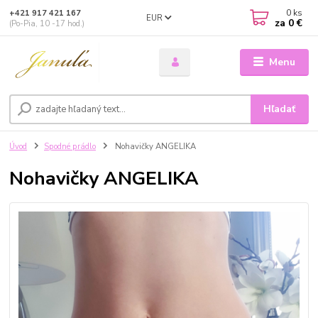
0
ks
+421 917 421 167
EUR
za
0 €
(Po-Pia, 10 -17 hod.)
Menu
Hľadať
Úvod
Spodné prádlo
Nohavičky ANGELIKA
Nohavičky ANGELIKA