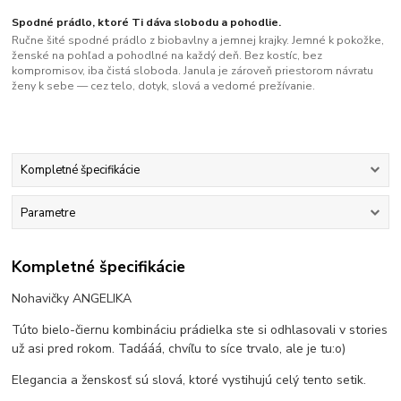
Spodné prádlo, ktoré Ti dáva slobodu a pohodlie.
Ručne šité spodné prádlo z biobavlny a jemnej krajky. Jemné k pokožke,
ženské na pohľad a pohodlné na každý deň. Bez kostíc, bez
kompromisov, iba čistá sloboda. Janula je zároveň priestorom návratu
ženy k sebe — cez telo, dotyk, slová a vedomé prežívanie.
Kompletné špecifikácie
Parametre
Kompletné špecifikácie
Nohavičky ANGELIKA
Túto bielo-čiernu kombináciu prádielka ste si odhlasovali v stories
už asi pred rokom. Tadááá, chvíľu to síce trvalo, ale je tu:o)
Elegancia a ženskosť sú slová, ktoré vystihujú celý tento setik.