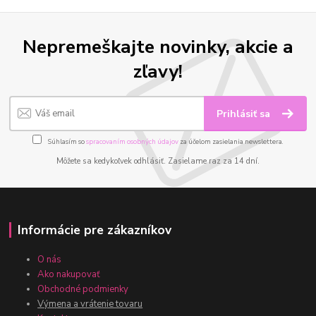
Nepremeškajte novinky, akcie a
zľavy!
Prihlásiť sa
Súhlasím so
spracovaním osobných údajov
za účelom zasielania newslettera.
Môžete sa kedykoľvek odhlásiť. Zasielame raz za 14 dní.
Informácie pre zákazníkov
O nás
Ako nakupovať
Obchodné podmienky
Výmena a vrátenie tovaru