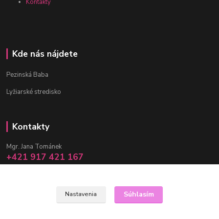
Kontakty
Kde nás nájdete
Pezinská Baba
Lyžiarské stredisko
Kontakty
Mgr. Jana Tománek
+421 917 421 167
(Po-Pia, 10 -17 hod.)
info@janula.sk
Súhlasím
Nastavenia