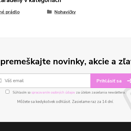
zaradený v kategóriách
né prádlo
Nohavičky
premeškajte novinky, akcie a zľa
Prihlásiť sa
Súhlasím so
spracovaním osobných údajov
za účelom zasielania newslettera.
Môžete sa kedykoľvek odhlásiť. Zasielame raz za 14 dní.