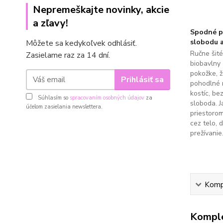
Nepremeškajte novinky, akcie
a zľavy!
Spodné pr
slobodu a
Môžete sa kedykoľvek odhlásiť.
Ručne šit
Zasielame raz za 14 dní.
biobavlny 
pokožke, 
Prihlásiť sa
pohodlné 
kostíc, be
Súhlasím so
spracovaním osobných údajov
za
sloboda. J
účelom zasielania newslettera.
priestoro
cez telo, 
prežívanie
Kompl
Komple