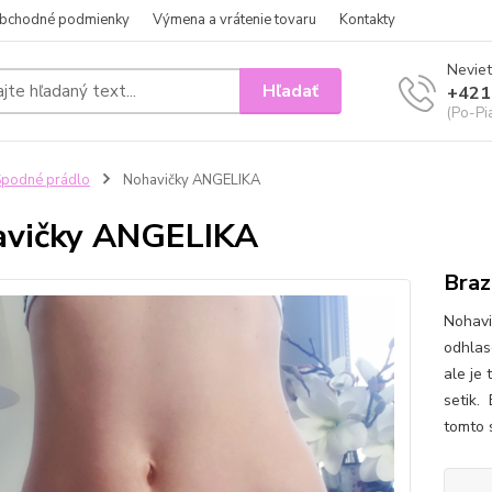
bchodné podmienky
Výmena a vrátenie tovaru
Kontakty
Neviet
Hľadať
+421
(Po-Pi
podné prádlo
Nohavičky ANGELIKA
avičky ANGELIKA
Braz
Nohavi
odhlaso
ale je 
setik.
tomto 