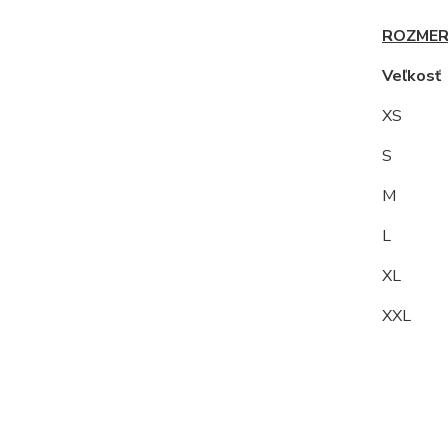
ROZMER
Veľkos
XS
S 9
M
L 10
XL 1
XXL 