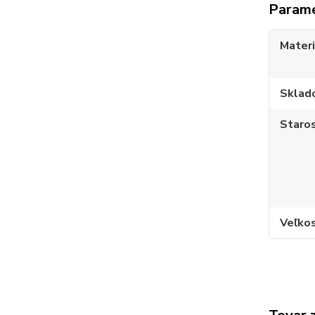
Param
Materi
Sklad
Staros
Veľko