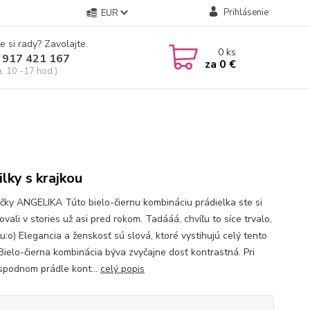
Prihlásenie
EUR
e si rady? Zavolajte.
0
ks
 917 421 167
za
0 €
a, 10 -17 hod.)
ilky s krajkou
čky ANGELIKA Túto bielo-čiernu kombináciu prádielka ste si
vali v stories už asi pred rokom. Tadááá, chvíľu to síce trvalo,
tu:o) Elegancia a ženskosť sú slová, ktoré vystihujú celý tento
 Bielo-čierna kombinácia býva zvyčajne dosť kontrastná. Pri
spodnom prádle kont...
celý popis