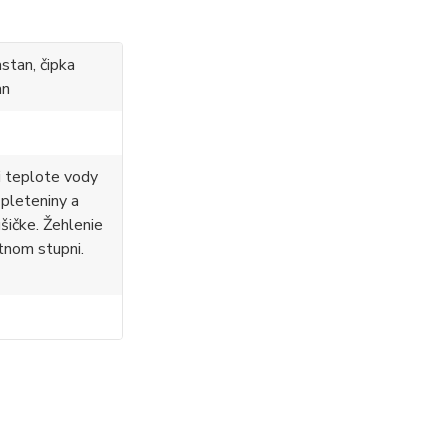
stan, čipka
an
i teplote vody
 pleteniny a
ušičke. Žehlenie
tnom stupni.