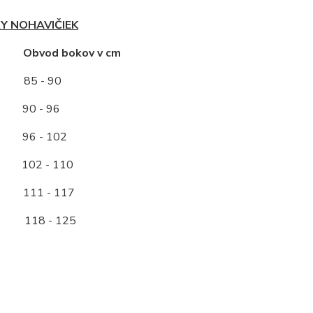
Y NOHAVIČIEK
ť Obvod bokov v cm
85 - 90
0 - 96
96 - 102
2 - 110
11 - 117
118 - 125