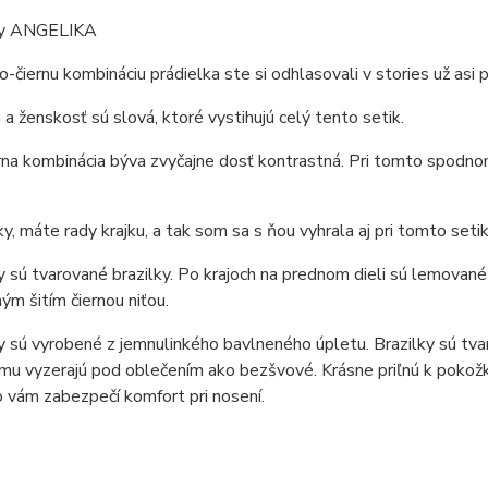
ky ANGELIKA
o-čiernu kombináciu prádielka ste si odhlasovali v stories už asi p
 a ženskosť sú slová, ktoré vystihujú celý tento setik.
rna kombinácia býva zvyčajne dosť kontrastná. Pri tomto spodno
ky, máte rady krajku, a tak som sa s ňou vyhrala aj pri tomto setik
 sú tvarované brazilky. Po krajoch na prednom dieli sú lemované 
ým šitím čiernou niťou.
 sú vyrobené z jemnulinkého bavlneného úpletu. Brazilky sú tva
mu vyzerajú pod oblečením ako bezšvové. Krásne priľnú k poko
o vám zabezpečí komfort pri nosení.