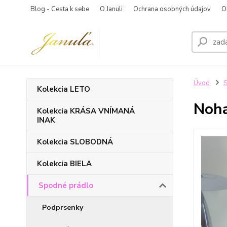
Blog - Cesta k sebe
O Januli
Ochrana osobných údajov
O
Úvod
S
Kolekcia LETO
Noh
Kolekcia KRÁSA VNÍMANÁ
INAK
Kolekcia SLOBODNÁ
Kolekcia BIELA
Spodné prádlo
Podprsenky