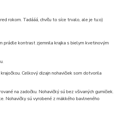
red rokom. Tadááá, chvíľu to síce trvalo, ale je tu:o)
m prádle kontrast zjemnila krajka s bielym kvetinovým
u.
krajočkou. Celkový dizajn nohavičiek som dotvorila
rované na zadočku. Nohavičký sú bez všivaných gumičiek.
žke. Nohavičky sú vyrobené z mäkkého bavlneného