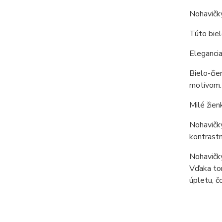
Nohavič
Túto biel
Elegancia
Bielo-čie
motívom.
Milé žien
Nohavičky
kontrastn
Nohavičky
Vďaka to
úpletu, č