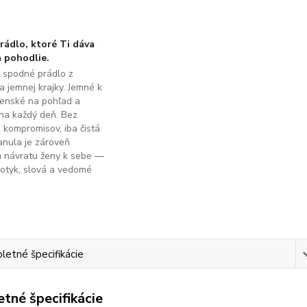
ádlo, ktoré Ti dáva
 pohodlie.
é spodné prádlo z
a jemnej krajky. Jemné k
ženské na pohľad a
na každý deň. Bez
z kompromisov, iba čistá
anula je zároveň
m návratu ženy k sebe —
dotyk, slová a vedomé
.
etné špecifikácie
tné špecifikácie