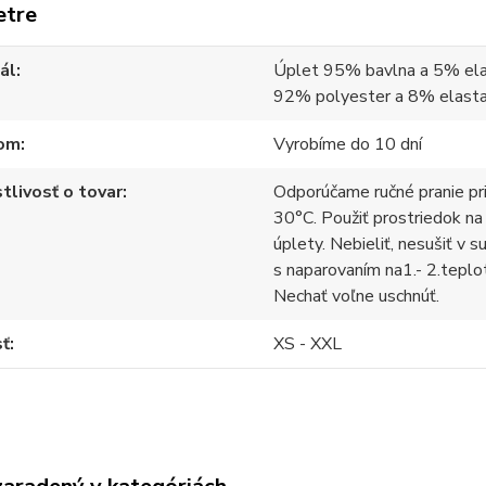
etre
ál
Úplet 95% bavlna a 5% ela
92% polyester a 8% elast
om
Vyrobíme do 10 dní
tlivosť o tovar
Odporúčame ručné pranie pr
30°C. Použiť prostriedok na
úplety. Nebieliť, nesušiť v s
s naparovaním na1.- 2.teplo
Nechať voľne uschnúť.
sť
XS - XXL