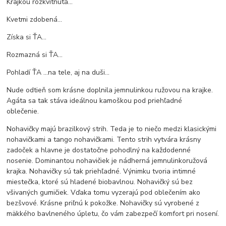
Krajkou rozkvitnutá...
Kvetmi zdobená...
Získa si ŤA...
Rozmazná si ŤA...
Pohladí ŤA ...na tele, aj na duši...
Nude odtieň som krásne doplnila jemnulinkou ružovou na krajke.
Agáta sa tak stáva ideálnou kamoškou pod priehľadné
oblečenie.
Nohavičky majú brazilkový strih. Teda je to niečo medzi klasickými
nohavičkami a tango nohavičkami. Tento strih vytvára krásny
zadoček a hlavne je dostatočne pohodlný na každodenné
nosenie. Dominantou nohavičiek je nádherná jemnulinkoružová
krajka. Nohavičky sú tak priehľadné. Výnimku tvoria intimné
miestečka, ktoré sú hladené biobavlnou. Nohavičký sú bez
všivaných gumičiek. Vďaka tomu vyzerajú pod oblečením ako
bezšvové. Krásne priľnú k pokožke. Nohavičky sú vyrobené z
mäkkého bavlneného úpletu, čo vám zabezpečí komfort pri nosení.