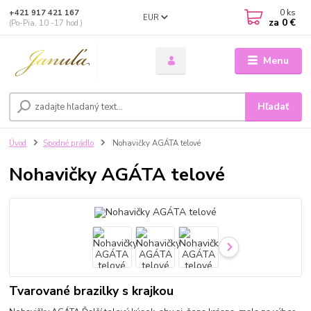
0
ks
+421 917 421 167
EUR
za
0 €
(Po-Pia, 10 -17 hod.)
Menu
Hľadať
Úvod
Spodné prádlo
Nohavičky AGÁTA telové
Nohavičky AGÁTA telové
Tvarované brazilky s krajkou