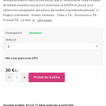
Nohavičky AGÁTA Ďalší telový kúsok, aby si, žena krásna, mala na výber,
ak hľadáš neutrálny kúsok pod oblečenie:o) AGÁTA je jemná, pod
oblečením nenápadná, ale pritom absolútne neprehliadnuteľnááá :o)
Krajkou rozkvitnutá... Kvetmi zdobená... Získa si ŤA... Rozmazná si ŤA...
Pohladí ŤA ...na tele, aj...
celý popis
Dostupnosť
Skladom
Veľkosť
Nie sme platcovia DPH
30 €
/
ks
Pridať do košíka
Spodné prádlo, ktoré Ti dáva slobodu a pohodlie.