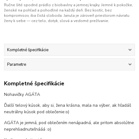
Ručne šité spodné prádlo z biobavlny a jemnej krajky. Jemné k pokožke,
ženské na pohľad a pohodlné na každý deň. Bez kostíc, bez
kompromisov, iba čistá sloboda. Janula je zároveň priestorom návratu
ženy k sebe — cez telo, dotyk, slová a vedomé prežívanie.
Kompletné špecifikácie
Parametre
Kompletné špecifikácie
Nohavičky AGÁTA
Ďalší telový kúsok, aby si, žena krásna, mala na výber, ak hľadáš
neutrálny kúsok pod oblečenie:o)
AGÁTA je jemná, pod oblečením nenápadná, ale pritom absolútne
neprehliadnuteľnááá :o)