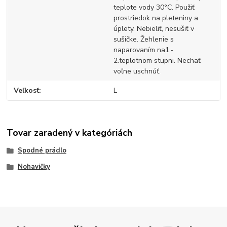
teplote vody 30°C. Použiť
prostriedok na pleteniny a
úplety. Nebieliť, nesušiť v
sušičke. Žehlenie s
naparovaním na1.-
2.teplotnom stupni. Nechať
voľne uschnúť.
Veľkosť
L
Tovar zaradený v kategóriách
Spodné prádlo
Nohavičky