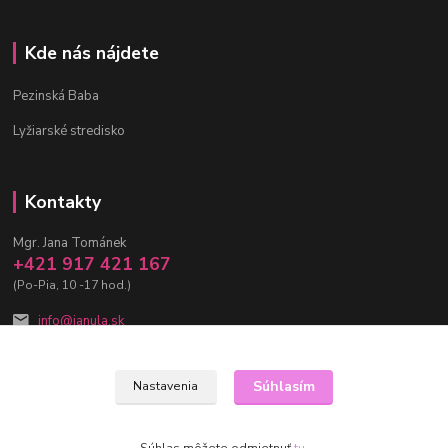
Kde nás nájdete
Pezinská Baba
Lyžiarské stredisko
Kontakty
Mgr. Jana Tománek
+421 917 421 167
(Po-Pia, 10 -17 hod.)
info@janula.sk
Súhlasím
Nastavenia