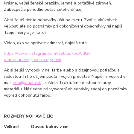
Krásne, veľmi ženské brazilky. Jemné a príťažlivé zároveň.
Zabezpečia pohodlie počas celého dňa:o)
Ak si želáš tiento nohavičky ušiť na mieru. Zvoľ si akúkoľvek
veľkosť, ale do poznámky pri dokončovaní objednávky mi napíš
Tvoje miery a je to :o)
Video, ako sa správne odmerať, nájdeš tuto:
https://www.instagram.com/reel/Cic7pqIKidG/?
utm_source=ig_web_copy_link
Ak si želáš výrobok v nej farbe alebo s dizajnovou potlačou s
radosťou Ti ho ušijem podľa Tvojich predstáv. Napíš mi vopred e-
mail
info@janula.sk
, zašlem Ti aktuálne dostupné farby
materiálu. Následne pri vytvorení objednávky zadaj do poznámky
vopred dohodnutú farbu.
ROZMERY NOHAVIČIEK:
Veľkosť Obvod bokov v cm