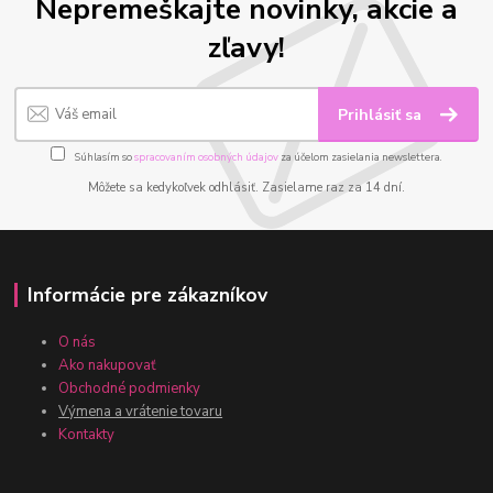
Nepremeškajte novinky, akcie a
zľavy!
Prihlásiť sa
Súhlasím so
spracovaním osobných údajov
za účelom zasielania newslettera.
Môžete sa kedykoľvek odhlásiť. Zasielame raz za 14 dní.
Informácie pre zákazníkov
O nás
Ako nakupovať
Obchodné podmienky
Výmena a vrátenie tovaru
Kontakty