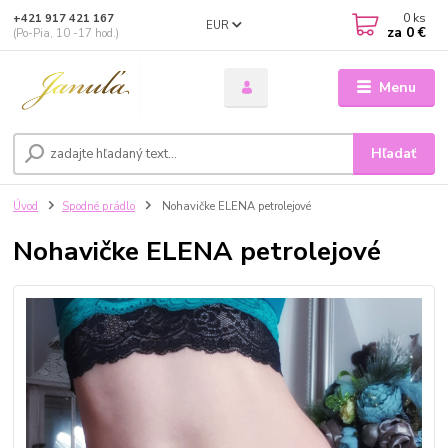
0
ks
+421 917 421 167
EUR
za
0 €
(Po-Pia, 10 -17 hod.)
Menu
Hľadať
Úvod
Spodné prádlo
Nohavičke ELENA petrolejové
Nohavičke ELENA petrolejové