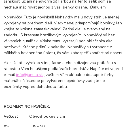
ženskosti už ani nehovorím :o) Farbou na tento setik som sa
nechala inšpirovať jednou z vás, žienky krásne. Ďakujem.
Nohavičky. Tuto je novinka!!! Nohavičky majú nový strih. Je menej
vykrojený na prednom dieli. Viac-menej primpomínajú boxérky, len
krajka to krásne zamaskovala:o) Zadný diel je tvarovaný na
zadočku. S krásnym brazilkovým vykrojením. Nohavičký sú bez
všivaných gumičiek. Vďaka tomu vyzerajú pod oblečením ako
bezšvové. Krásne priľnú k pokožke. Nohavičky sú vyrobené z
mäkkého bavlneného úpletu, čo vám zabezpečí komfort pri nosení.
Ak si želáte výrokob v inej farbe alebo s dizajnovou potlačou s
radosťou Vám ho ušijem podľa Vašich predstáv. Napíšte mi vopred
e-mail
info@janula.sk
, zašlem Vám aktuálne dostupné farby
materiálu. Následne pri vytvorení objednávky zadajte do
poznámky vopred dohodnutú farbu.
ROZMERY NOHAVIČIEK:
Veľkosť Obvod bokov v cm
XS
85 - 90