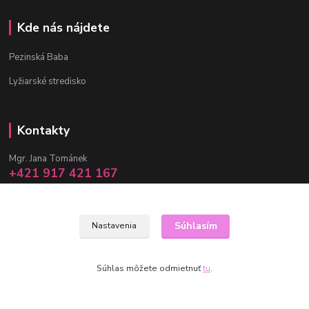
Kde nás nájdete
Pezinská Baba
Lyžiarské stredisko
Kontakty
Mgr. Jana Tománek
+421 917 421 167
(Po-Pia, 10 -17 hod.)
info@janula.sk
Súhlasím
Nastavenia
Súhlas môžete odmietnuť
tu
.