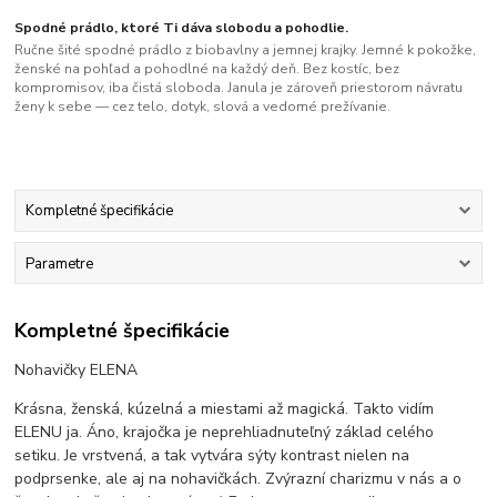
Spodné prádlo, ktoré Ti dáva slobodu a pohodlie.
Ručne šité spodné prádlo z biobavlny a jemnej krajky. Jemné k pokožke,
ženské na pohľad a pohodlné na každý deň. Bez kostíc, bez
kompromisov, iba čistá sloboda. Janula je zároveň priestorom návratu
ženy k sebe — cez telo, dotyk, slová a vedomé prežívanie.
Kompletné špecifikácie
Parametre
Kompletné špecifikácie
Nohavičky ELENA
Krásna, ženská, kúzelná a miestami až magická. Takto vidím
ELENU ja. Áno, krajočka je neprehliadnuteľný základ celého
setiku. Je vrstvená, a tak vytvára sýty kontrast nielen na
podprsenke, ale aj na nohavičkách. Zvýrazní charizmu v nás a o