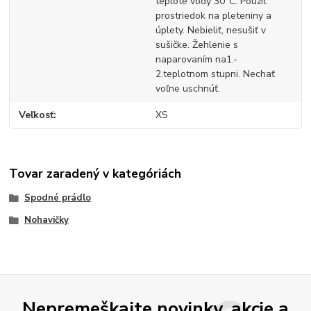
teplote vody 30°C. Použiť
prostriedok na pleteniny a
úplety. Nebieliť, nesušiť v
sušičke. Žehlenie s
naparovaním na1.-
2.teplotnom stupni. Nechať
voľne uschnúť.
Veľkosť
XS
Tovar zaradený v kategóriách
Spodné prádlo
Nohavičky
Nepremeškajte novinky, akcie a