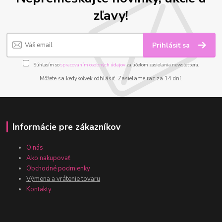
zľavy!
Prihlásiť sa
Súhlasím so
spracovaním osobných údajov
za účelom zasielania newslettera.
Môžete sa kedykoľvek odhlásiť. Zasielame raz za 14 dní.
Informácie pre zákazníkov
O nás
Ako nakupovať
Obchodné podmienky
Výmena a vrátenie tovaru
Kontakty