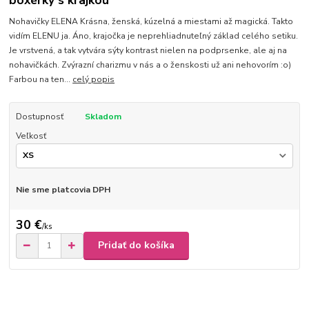
boxérky s krajkou
Nohavičky ELENA Krásna, ženská, kúzelná a miestami až magická. Takto
vidím ELENU ja. Áno, krajočka je neprehliadnuteľný základ celého setiku.
Je vrstvená, a tak vytvára sýty kontrast nielen na podprsenke, ale aj na
nohavičkách. Zvýrazní charizmu v nás a o ženskosti už ani nehovorím :o)
Farbou na ten...
celý popis
Dostupnosť
Skladom
Veľkosť
Nie sme platcovia DPH
30 €
/
ks
Pridať do košíka