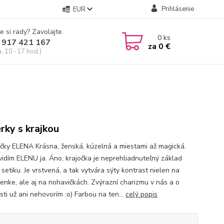
Prihlásenie
EUR
e si rady? Zavolajte.
0
ks
 917 421 167
za
0 €
a, 10 -17 hod.)
rky s krajkou
čky ELENA Krásna, ženská, kúzelná a miestami až magická.
vidím ELENU ja. Áno, krajočka je neprehliadnuteľný základ
setiku. Je vrstvená, a tak vytvára sýty kontrast nielen na
enke, ale aj na nohavičkách. Zvýrazní charizmu v nás a o
ti už ani nehovorím :o) Farbou na ten...
celý popis