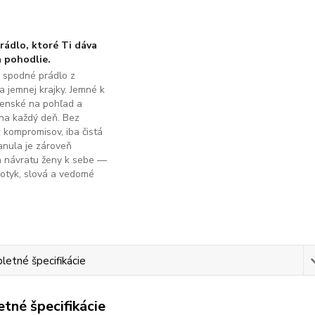
ádlo, ktoré Ti dáva
 pohodlie.
é spodné prádlo z
a jemnej krajky. Jemné k
ženské na pohľad a
na každý deň. Bez
z kompromisov, iba čistá
anula je zároveň
m návratu ženy k sebe —
dotyk, slová a vedomé
.
etné špecifikácie
tné špecifikácie