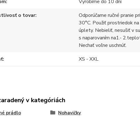
om
Vyrobíme do 10 dní
tlivosť o tovar
Odporúčame ručné pranie pr
30°C. Použiť prostriedok na
úplety. Nebieliť, nesušiť v s
s naparovaním na1.- 2.teplo
Nechať voľne uschnúť.
sť
XS - XXL
zaradený v kategóriách
né prádlo
Nohavičky