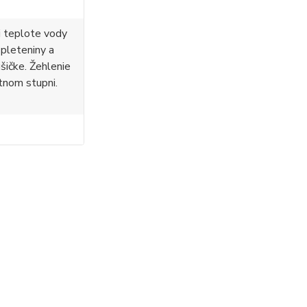
i teplote vody
 pleteniny a
ušičke. Žehlenie
tnom stupni.