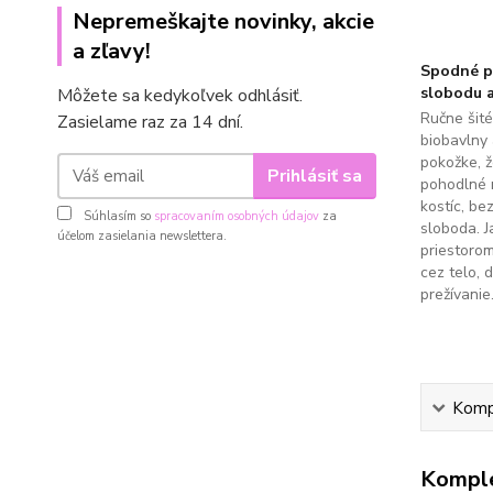
Nepremeškajte novinky, akcie
a zľavy!
Spodné pr
slobodu a
Môžete sa kedykoľvek odhlásiť.
Ručne šit
Zasielame raz za 14 dní.
biobavlny 
pokožke, 
Prihlásiť sa
pohodlné 
kostíc, be
Súhlasím so
spracovaním osobných údajov
za
sloboda. J
účelom zasielania newslettera.
priestoro
cez telo, 
prežívanie
Kompl
Komple