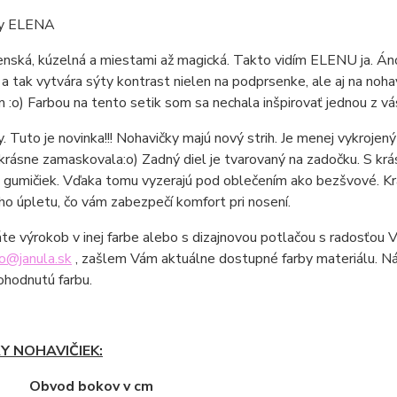
ky ELENA
enská, kúzelná a miestami až magická. Takto vidím ELENU ja. Áno,
 a tak vytvára sýty kontrast nielen na podprsenke, ale aj na nohav
 :o) Farbou na tento setik som sa nechala inšpirovať jednou z vá
. Tuto je novinka!!! Nohavičky majú nový strih. Je menej vykrojen
 krásne zamaskovala:o) Zadný diel je tvarovaný na zadočku. S kr
 gumičiek. Vďaka tomu vyzerajú pod oblečením ako bezšvové. Kr
o úpletu, čo vám zabezpečí komfort pri nosení.
áte výrokob v inej farbe alebo s dizajnovou potlačou s radosťou
fo@janula.sk
, zašlem Vám aktuálne dostupné farby materiálu. N
ohodnutú farbu.
Y NOHAVIČIEK:
ť Obvod bokov v cm