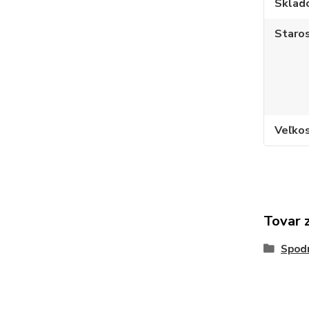
Sklad
Staros
Veľko
Tovar 
Spod