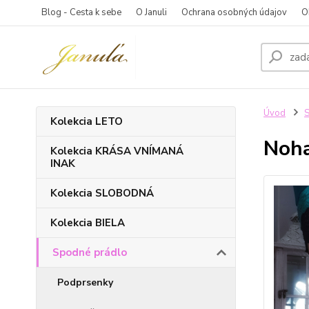
Blog - Cesta k sebe
O Januli
Ochrana osobných údajov
O
Úvod
S
Kolekcia LETO
Noha
Kolekcia KRÁSA VNÍMANÁ
INAK
Kolekcia SLOBODNÁ
Kolekcia BIELA
Spodné prádlo
Podprsenky