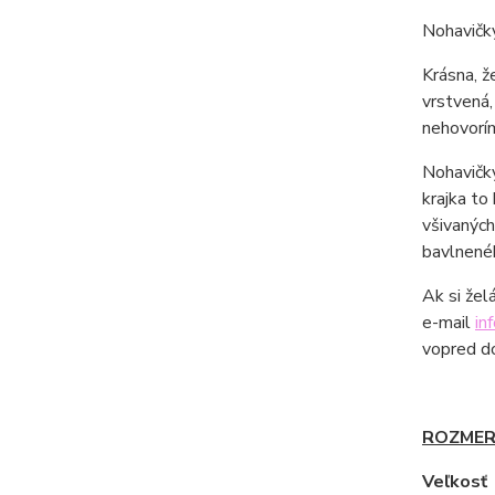
Nohavič
Krásna, ž
vrstvená,
nehovorím
Nohavičky
krajka to
všivaných
bavlnenéh
Ak si žel
e-mail
in
vopred d
ROZMER
Veľkos