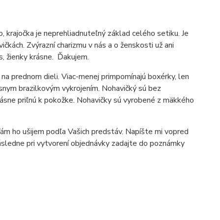
 krajočka je neprehliadnuteľný základ celého setiku. Je
ičkách. Zvýrazní charizmu v nás a o ženskosti už ani
s, žienky krásne. Ďakujem.
ý na prednom dieli. Viac-menej primpomínajú boxérky, len
ásnym brazilkovým vykrojením. Nohavičký sú bez
ásne priľnú k pokožke. Nohavičky sú vyrobené z mäkkého
 Vám ho ušijem podľa Vašich predstáv. Napíšte mi vopred
ásledne pri vytvorení objednávky zadajte do poznámky