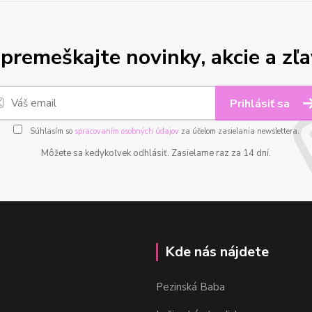
premeškajte novinky, akcie a zľa
Prihlásiť sa
Súhlasím so
spracovaním osobných údajov
za účelom zasielania newslettera.
Môžete sa kedykoľvek odhlásiť. Zasielame raz za 14 dní.
Kde nás nájdete
Pezinská Baba