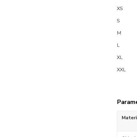
XS
S 9
M
L 10
XL 1
XXL 
Param
Materi