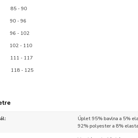
85 - 90
0 - 96
96 - 102
2 - 110
11 - 117
118 - 125
etre
ál
Úplet 95% bavlna a 5% ela
92% polyester a 8% elast