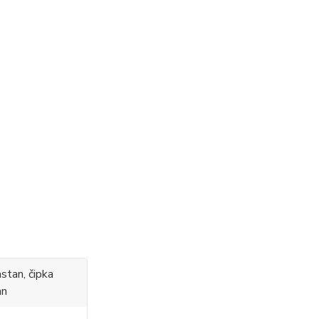
stan, čipka
an