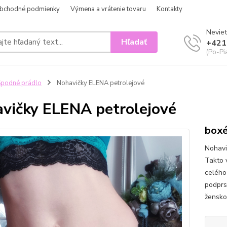
bchodné podmienky
Výmena a vrátenie tovaru
Kontakty
Neviet
Hľadať
+421
(Po-Pi
podné prádlo
Nohavičky ELENA petrolejové
vičky ELENA petrolejové
boxé
Nohavi
Takto 
celého 
podprs
ženskos