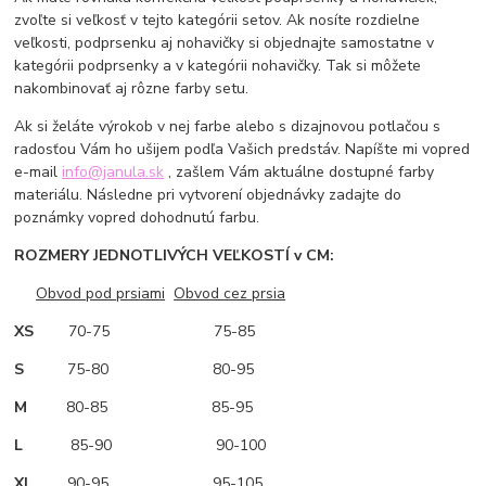
zvoľte si veľkosť v tejto kategórii setov. Ak nosíte rozdielne
veľkosti, podprsenku aj nohavičky si objednajte samostatne v
kategórii podprsenky a v kategórii nohavičky. Tak si môžete
nakombinovať aj rôzne farby setu.
Ak si želáte výrokob v nej farbe alebo s dizajnovou potlačou s
radosťou Vám ho ušijem podľa Vašich predstáv. Napíšte mi vopred
e-mail
info@janula.sk
, zašlem Vám aktuálne dostupné farby
materiálu. Následne pri vytvorení objednávky zadajte do
poznámky vopred dohodnutú farbu.
ROZMERY JEDNOTLIVÝCH VEĽKOSTÍ v CM:
Obvod pod prsiami
Obvod cez prsia
XS
70-75 75-85
S
75-80 80-95
M
80-85 85-95
L
85-90 90-100
XL
90-95 95-105