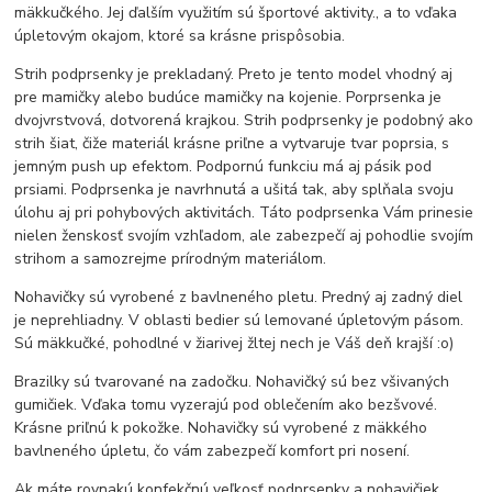
mäkkučkého. Jej ďalším využitím sú športové aktivity., a to vďaka
úpletovým okajom, ktoré sa krásne prispôsobia.
Strih podprsenky je prekladaný. Preto je tento model vhodný aj
pre mamičky alebo budúce mamičky na kojenie. Porprsenka je
dvojvrstvová, dotvorená krajkou. Strih podprsenky je podobný ako
strih šiat, čiže materiál krásne priľne a vytvaruje tvar poprsia, s
jemným push up efektom. Podpornú funkciu má aj pásik pod
prsiami. Podprsenka je navrhnutá a ušitá tak, aby splňala svoju
úlohu aj pri pohybových aktivitách. Táto podprsenka Vám prinesie
nielen ženskosť svojím vzhľadom, ale zabezpečí aj pohodlie svojím
strihom a samozrejme prírodným materiálom.
Nohavičky sú vyrobené z bavlneného pletu. Predný aj zadný diel
je neprehliadny. V oblasti bedier sú lemované úpletovým pásom.
Sú mäkkučké, pohodlné v žiarivej žltej nech je Váš deň krajší :o)
Brazilky sú tvarované na zadočku. Nohavičký sú bez všivaných
gumičiek. Vďaka tomu vyzerajú pod oblečením ako bezšvové.
Krásne priľnú k pokožke. Nohavičky sú vyrobené z mäkkého
bavlneného úpletu, čo vám zabezpečí komfort pri nosení.
Ak máte rovnakú konfekčnú veľkosť podprsenky a nohavičiek,