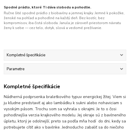
Spodné prádlo, ktoré Ti dáva slobodu a pohodlie.
Ručne šité spodné prádlo z biobavlny a jemnej krajky. Jemné k pokožke,
ženské na pohľad a pohodlné na každý deň. Bez kostíc, bez
kompromisov, iba čistá sloboda. Janula je zároveň priestorom návratu
ženy k sebe — cez telo, dotyk, slová a vedomé prežívanie.
Kompletné špecifikácie
Parametre
Kompletné špecifikácie
Nádherná podprsenka braletkového typuv energickej žltej. Viem si
ju kľudne predstaviť aj ako lambádku k sukni alebo nohaviciam s
vysokým pásom. Trochu som sa vyhrala s okrajmi. Je to o čosi
pohodlnejšia verzia krajkového modelu. Jej okraje sú z bavlneného
úpletu, ktorý je odolnejší, preto sa podľa mňa hodí do dni, kedy sa
potrebujete cítiť ako v bavlnke. Jednoducho zabaliť sa do niečoho