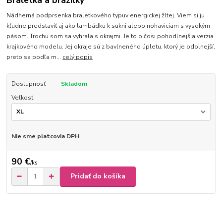
Braletka a brazilky
Nádherná podprsenka braletkového typuv energickej žltej. Viem si ju
kľudne predstaviť aj ako lambádku k sukni alebo nohaviciam s vysokým
pásom. Trochu som sa vyhrala s okrajmi. Je to o čosi pohodlnejšia verzia
krajkového modelu. Jej okraje sú z bavlneného úpletu, ktorý je odolnejší,
preto sa podľa m...
celý popis
Dostupnosť
Skladom
Veľkosť
Nie sme platcovia DPH
90 €
/
ks
Pridať do košíka