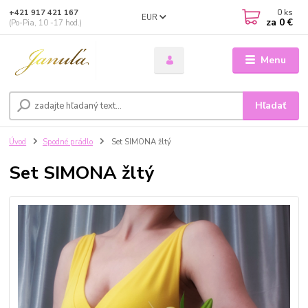
0
ks
+421 917 421 167
EUR
za
0 €
(Po-Pia, 10 -17 hod.)
Menu
Hľadať
Úvod
Spodné prádlo
Set SIMONA žltý
Set SIMONA žltý