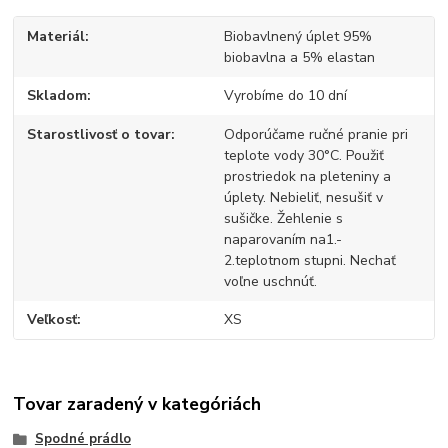
Materiál
Biobavlnený úplet 95%
biobavlna a 5% elastan
Skladom
Vyrobíme do 10 dní
Starostlivosť o tovar
Odporúčame ručné pranie pri
teplote vody 30°C. Použiť
prostriedok na pleteniny a
úplety. Nebieliť, nesušiť v
sušičke. Žehlenie s
naparovaním na1.-
2.teplotnom stupni. Nechať
voľne uschnúť.
Veľkosť
XS
Tovar zaradený v kategóriách
Spodné prádlo