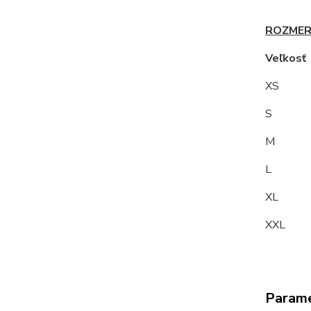
ROZMER
Veľkos
XS
S 9
M
L 10
XL 1
XXL 
Param