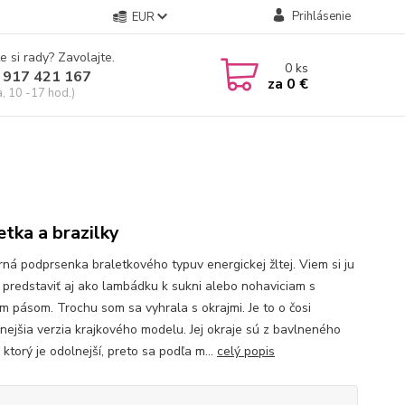
Prihlásenie
EUR
e si rady? Zavolajte.
0
ks
 917 421 167
za
0 €
a, 10 -17 hod.)
etka a brazilky
ná podprsenka braletkového typuv energickej žltej. Viem si ju
 predstaviť aj ako lambádku k sukni alebo nohaviciam s
m pásom. Trochu som sa vyhrala s okrajmi. Je to o čosi
nejšia verzia krajkového modelu. Jej okraje sú z bavlneného
 ktorý je odolnejší, preto sa podľa m...
celý popis