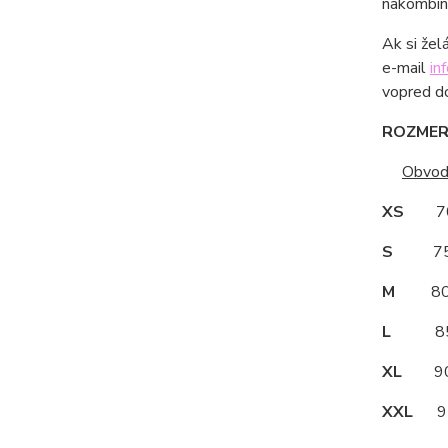
nakombino
Ak si žel
e-mail
in
vopred d
ROZMERY
Obvod
XS
70
S
75
M
80
L
85
XL
90
XXL
95