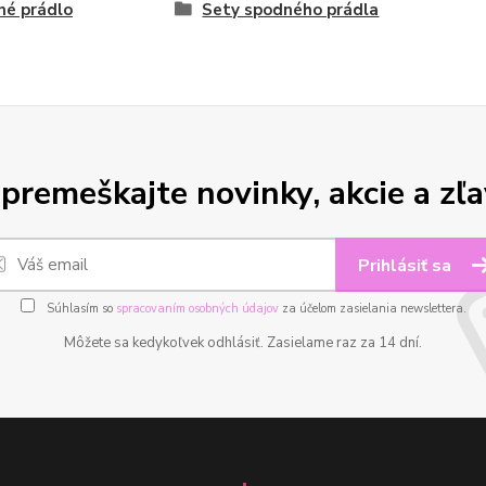
né prádlo
Sety spodného prádla
premeškajte novinky, akcie a zľa
Prihlásiť sa
Súhlasím so
spracovaním osobných údajov
za účelom zasielania newslettera.
Môžete sa kedykoľvek odhlásiť. Zasielame raz za 14 dní.