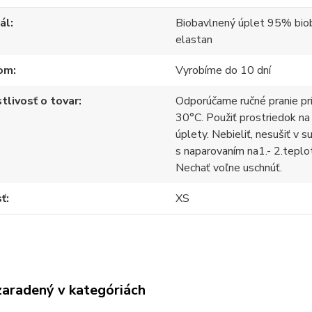
ál
Biobavlnený úplet 95% bio
elastan
om
Vyrobíme do 10 dní
tlivosť o tovar
Odporúčame ručné pranie pr
30°C. Použiť prostriedok na
úplety. Nebieliť, nesušiť v s
s naparovaním na1.- 2.teplo
Nechať voľne uschnúť.
sť
XS
zaradený v kategóriách