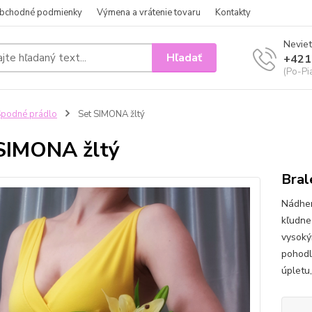
bchodné podmienky
Výmena a vrátenie tovaru
Kontakty
Neviet
Hľadať
+421
(Po-Pi
podné prádlo
Set SIMONA žltý
SIMONA žltý
Bral
Nádher
kľudne
vysoký
pohodl
úpletu,