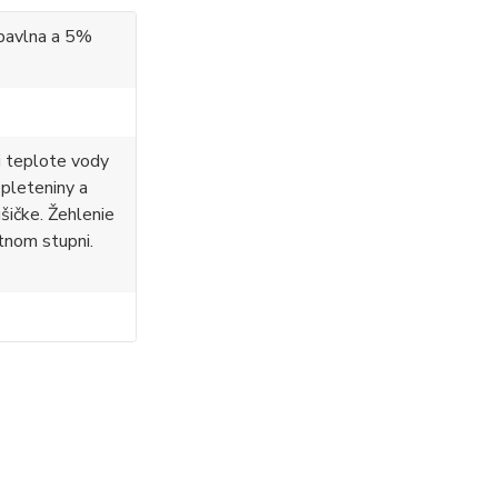
bavlna a 5%
i teplote vody
 pleteniny a
ušičke. Žehlenie
tnom stupni.