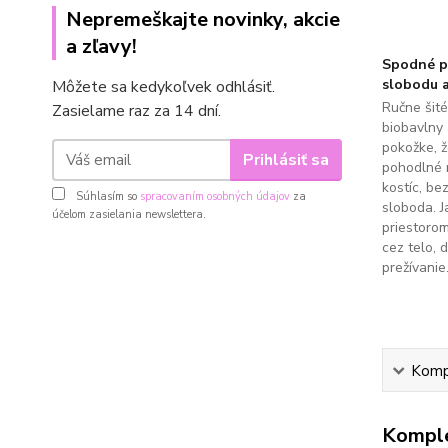
Nepremeškajte novinky, akcie
a zľavy!
Spodné pr
slobodu a
Môžete sa kedykoľvek odhlásiť.
Ručne šit
Zasielame raz za 14 dní.
biobavlny 
pokožke, 
Prihlásiť sa
pohodlné 
kostíc, be
Súhlasím so
spracovaním osobných údajov
za
sloboda. J
účelom zasielania newslettera.
priestoro
cez telo, 
prežívanie
Kompl
Komple