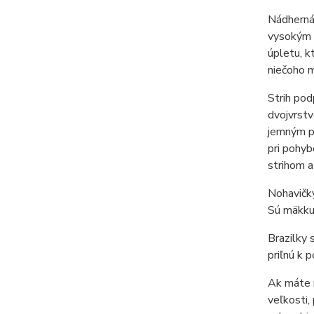
Nádherná 
vysokým p
úpletu, k
niečoho m
Strih pod
dvojvrstv
jemným pu
pri pohyb
strihom 
Nohavičky
Sú mäkkuč
Brazilky 
priľnú k 
Ak máte r
veľkosti,