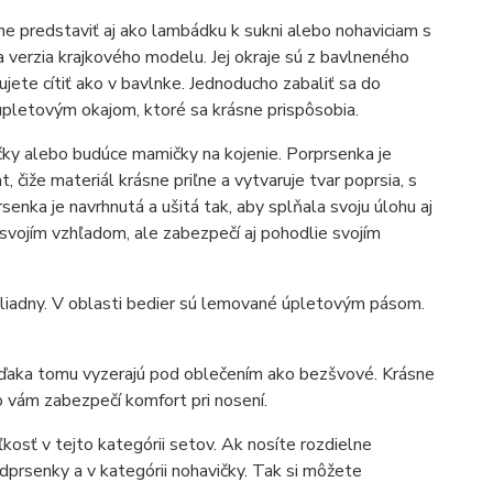
ne predstaviť aj ako lambádku k sukni alebo nohaviciam s
 verzia krajkového modelu. Jej okraje sú z bavlneného
ujete cítiť ako v bavlnke. Jednoducho zabaliť sa do
 úpletovým okajom, ktoré sa krásne prispôsobia.
čky alebo budúce mamičky na kojenie. Porprsenka je
, čiže materiál krásne priľne a vytvaruje tvar poprsia, s
nka je navrhnutá a ušitá tak, aby splňala svoju úlohu aj
svojím vzhľadom, ale zabezpečí aj pohodlie svojím
hliadny. V oblasti bedier sú lemované úpletovým pásom.
 Vďaka tomu vyzerajú pod oblečením ako bezšvové. Krásne
 vám zabezpečí komfort pri nosení.
kosť v tejto kategórii setov. Ak nosíte rozdielne
dprsenky a v kategórii nohavičky. Tak si môžete