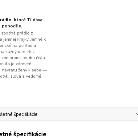
ádlo, ktoré Ti dáva
 pohodlie.
é spodné prádlo z
a jemnej krajky. Jemné k
ženské na pohľad a
na každý deň. Bez
z kompromisov, iba čistá
anula je zároveň
m návratu ženy k sebe —
dotyk, slová a vedomé
.
etné špecifikácie
tné špecifikácie