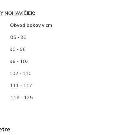
Y NOHAVIČIEK:
ť Obvod bokov v cm
85 - 90
0 - 96
96 - 102
2 - 110
11 - 117
118 - 125
etre