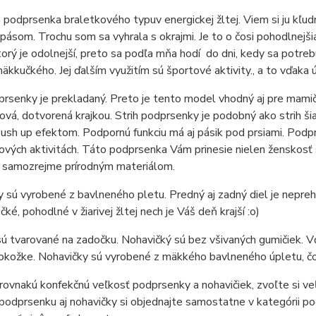
podprsenka braletkového typuv energickej žltej. Viem si ju kľud
ásom. Trochu som sa vyhrala s okrajmi. Je to o čosi pohodlnejšia
torý je odolnejší, preto sa podľa mňa hodí do dni, kedy sa potreb
äkkučkého. Jej ďalším využitím sú športové aktivity., a to vďaka
prsenky je prekladaný. Preto je tento model vhodný aj pre mami
ová, dotvorená krajkou. Strih podprsenky je podobný ako strih šiat
sh up efektom. Podpornú funkciu má aj pásik pod prsiami. Podprse
ových aktivitách. Táto podprsenka Vám prinesie nielen ženskosť 
a samozrejme prírodným materiálom.
 sú vyrobené z bavlneného pletu. Predný aj zadný diel je nepre
ké, pohodlné v žiarivej žltej nech je Váš deň krajší :o)
sú tvarované na zadočku. Nohavičký sú bez všivaných gumičiek.
pokožke. Nohavičky sú vyrobené z mäkkého bavlneného úpletu, čo
ovnakú konfekčnú veľkosť podprsenky a nohavičiek, zvoľte si veľ
 podprsenku aj nohavičky si objednajte samostatne v kategórii po