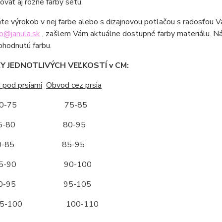
vať aj rôzne farby setu.
áte výrokob v nej farbe alebo s dizajnovou potlačou s radosťou 
fo@janula.sk
, zašlem Vám aktuálne dostupné farby materiálu. N
ohodnutú farbu.
 JEDNOTLIVÝCH VEĽKOSTÍ v CM:
 pod prsiami
Obvod cez prsia
-75 75-85
-80 80-95
-85 85-95
-90 90-100
-95 95-105
-100 100-110