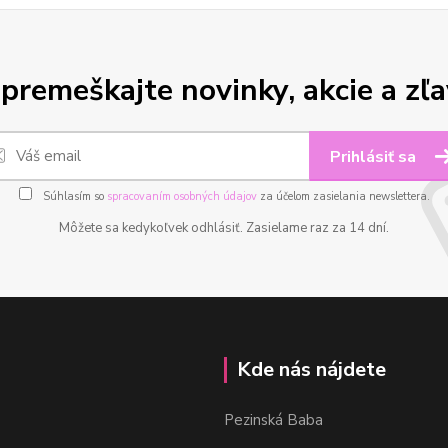
premeškajte novinky, akcie a zľa
Prihlásiť sa
Súhlasím so
spracovaním osobných údajov
za účelom zasielania newslettera.
Môžete sa kedykoľvek odhlásiť. Zasielame raz za 14 dní.
Kde nás nájdete
Pezinská Baba