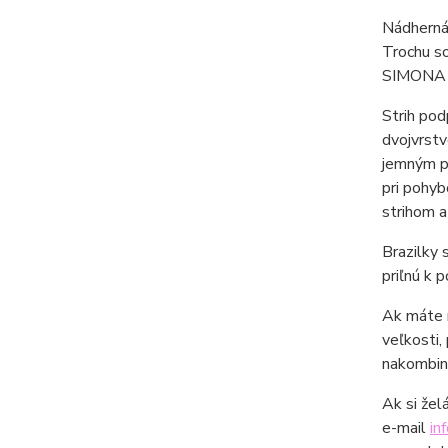
Nádherná 
Trochu so
SIMONA j
Strih pod
dvojvrstv
jemným pu
pri pohyb
strihom 
Brazilky 
priľnú k 
Ak máte r
veľkosti,
nakombino
Ak si žel
e-mail
in