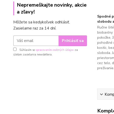
Nepremeškajte novinky, akcie
a zľavy!
Spodné pr
slobodu a
Môžete sa kedykoľvek odhlásiť.
Ručne šit
Zasielame raz za 14 dní.
biobavlny 
pokožke, 
Prihlásiť sa
pohodlné 
kostíc, be
Súhlasím so
spracovaním osobných údajov
za
sloboda. J
účelom zasielania newslettera.
priestoro
cez telo, 
prežívanie
Kompl
Komple