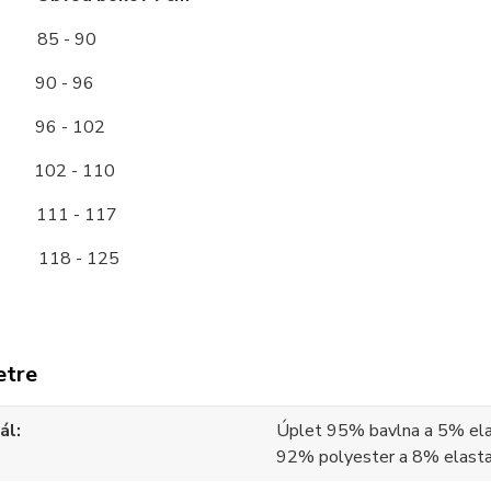
85 - 90
0 - 96
96 - 102
2 - 110
11 - 117
118 - 125
etre
ál
Úplet 95% bavlna a 5% ela
92% polyester a 8% elast