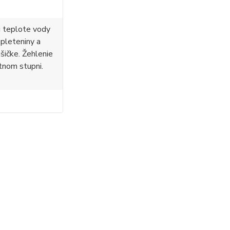
i teplote vody
 pleteniny a
ušičke. Žehlenie
tnom stupni.