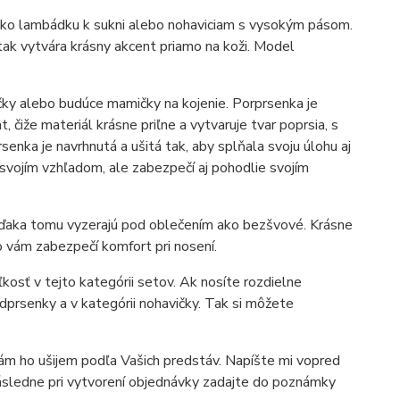
 ako lambádku k sukni alebo nohaviciam s vysokým pásom.
tak vytvára krásny akcent priamo na koži. Model
čky alebo budúce mamičky na kojenie. Porprsenka je
, čiže materiál krásne priľne a vytvaruje tvar poprsia, s
nka je navrhnutá a ušitá tak, aby splňala svoju úlohu aj
svojím vzhľadom, ale zabezpečí aj pohodlie svojím
 Vďaka tomu vyzerajú pod oblečením ako bezšvové. Krásne
 vám zabezpečí komfort pri nosení.
kosť v tejto kategórii setov. Ak nosíte rozdielne
dprsenky a v kategórii nohavičky. Tak si môžete
Vám ho ušijem podľa Vašich predstáv. Napíšte mi vopred
ásledne pri vytvorení objednávky zadajte do poznámky