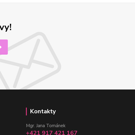
vy!
Kontakty
Mgr. Jana Tománek
+421 917 421 167