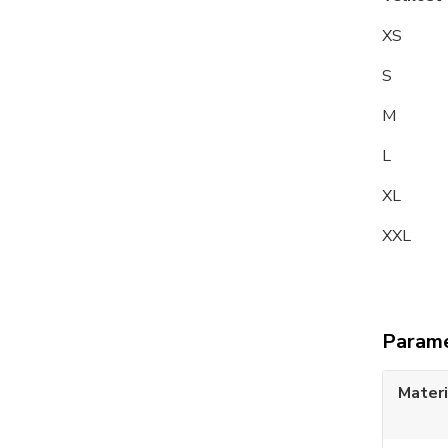
XS
S 9
M
L 10
XL 1
XXL 
Param
Materi