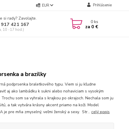
Prihlásenie
EUR
e si rady? Zavolajte.
0
ks
 917 421 167
za
0 €
a, 10 -17 hod.)
rsenka a brazilky
ná podprsenka braletkového typu. Viem si ju kľudne
aviť aj ako lambádku k sukni alebo nohaviciam s vysokým
 Trochu som sa vyhrala s krajkou po okrajoch. Nechala som ju
itú, a tak vytvára krásny akcent priamo na koži. Model
 je pre mňa zmyselný, veľmi ženský a sexy. Str...
celý popis