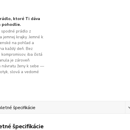
ádlo, ktoré Ti dáva
 pohodlie.
é spodné prádlo z
a jemnej krajky. Jemné k
ženské na pohľad a
na každý deň. Bez
z kompromisov, iba čistá
anula je zároveň
m návratu ženy k sebe —
dotyk, slová a vedomé
.
etné špecifikácie
tné špecifikácie