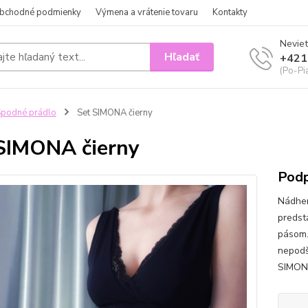
bchodné podmienky
Výmena a vrátenie tovaru
Kontakty
Neviet
Hľadať
+421
(Po-Pi
podné prádlo
Set SIMONA čierny
SIMONA čierny
Podp
Nádher
predst
pásom.
nepodš
SIMONA