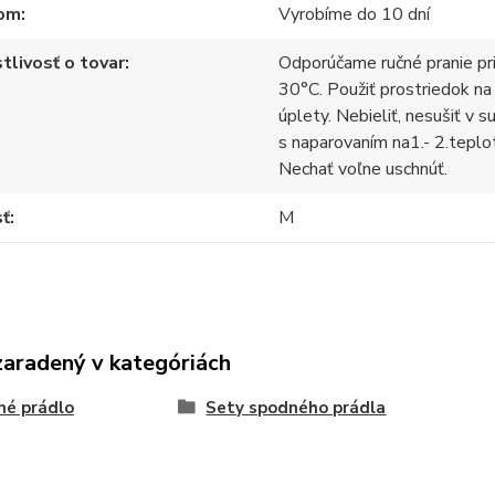
om
Vyrobíme do 10 dní
tlivosť o tovar
Odporúčame ručné pranie pr
30°C. Použiť prostriedok na
úplety. Nebieliť, nesušiť v s
s naparovaním na1.- 2.teplo
Nechať voľne uschnúť.
sť
M
zaradený v kategóriách
né prádlo
Sety spodného prádla