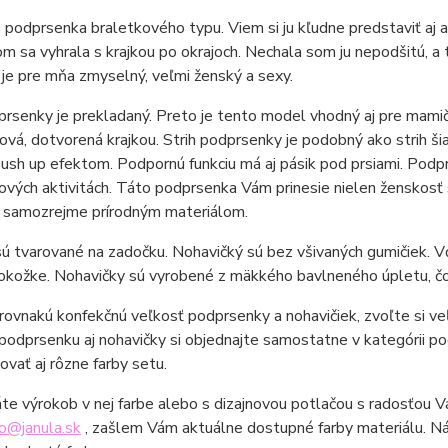
podprsenka braletkového typu. Viem si ju kľudne predstaviť aj
m sa vyhrala s krajkou po okrajoch. Nechala som ju nepodšitú, a 
e pre mňa zmyselný, veľmi ženský a sexy.
prsenky je prekladaný. Preto je tento model vhodný aj pre mami
ová, dotvorená krajkou. Strih podprsenky je podobný ako strih šiat
sh up efektom. Podpornú funkciu má aj pásik pod prsiami. Podprse
ových aktivitách. Táto podprsenka Vám prinesie nielen ženskosť 
a samozrejme prírodným materiálom.
sú tvarované na zadočku. Nohavičký sú bez všivaných gumičiek.
pokožke. Nohavičky sú vyrobené z mäkkého bavlneného úpletu, čo
ovnakú konfekčnú veľkosť podprsenky a nohavičiek, zvoľte si veľ
 podprsenku aj nohavičky si objednajte samostatne v kategórii po
vať aj rôzne farby setu.
áte výrokob v nej farbe alebo s dizajnovou potlačou s radosťou 
fo@janula.sk
, zašlem Vám aktuálne dostupné farby materiálu. N