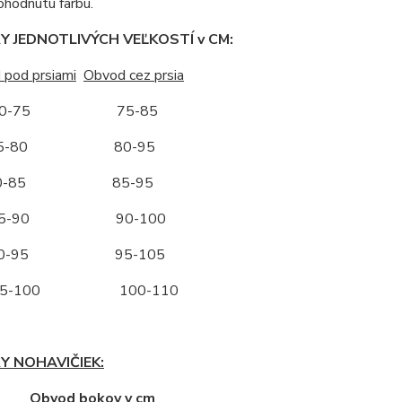
ohodnutú farbu.
 JEDNOTLIVÝCH VEĽKOSTÍ v CM:
 pod prsiami
Obvod cez prsia
-75 75-85
-80 80-95
-85 85-95
-90 90-100
-95 95-105
-100 100-110
Y NOHAVIČIEK:
ť Obvod bokov v cm