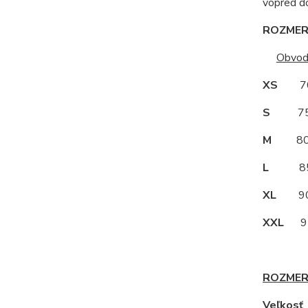
vopred d
ROZMERY
Obvod
XS
70
S
75
M
80
L
85
XL
90
XXL
95
ROZMER
Veľkos