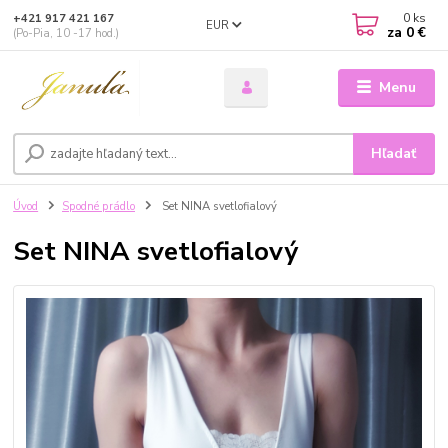
0
ks
+421 917 421 167
EUR
za
0 €
(Po-Pia, 10 -17 hod.)
Menu
Hľadať
Úvod
Spodné prádlo
Set NINA svetlofialový
Set NINA svetlofialový