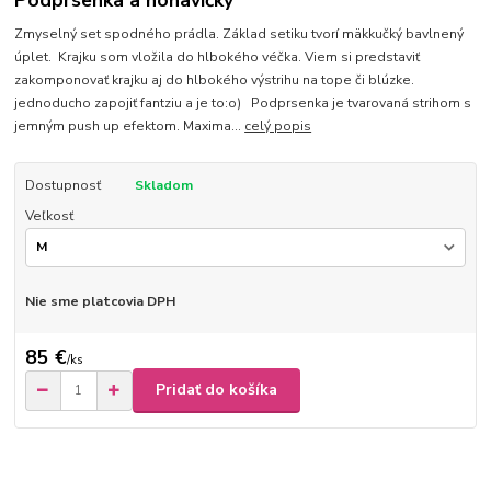
Podprsenka a nohavičky
Zmyselný set spodného prádla. Základ setiku tvorí mäkkučký bavlnený
úplet. Krajku som vložila do hlbokého véčka. Viem si predstaviť
zakomponovať krajku aj do hlbokého výstrihu na tope či blúzke.
jednoducho zapojiť fantziu a je to:o) Podprsenka je tvarovaná strihom s
jemným push up efektom. Maxima...
celý popis
Dostupnosť
Skladom
Veľkosť
Nie sme platcovia DPH
85 €
/
ks
Pridať do košíka