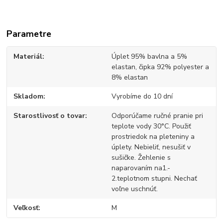
Parametre
Materiál
Úplet 95% bavlna a 5%
elastan, čipka 92% polyester a
8% elastan
Skladom
Vyrobíme do 10 dní
Starostlivosť o tovar
Odporúčame ručné pranie pri
teplote vody 30°C. Použiť
prostriedok na pleteniny a
úplety. Nebieliť, nesušiť v
sušičke. Žehlenie s
naparovaním na1.-
2.teplotnom stupni. Nechať
voľne uschnúť.
Veľkosť
M