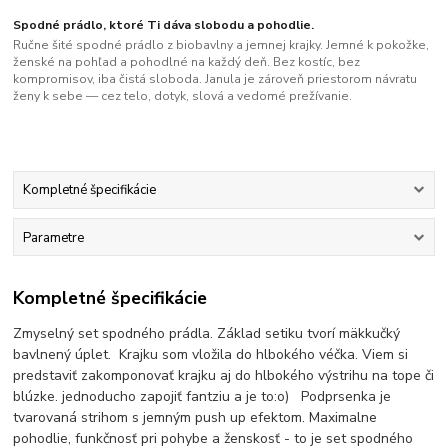
Spodné prádlo, ktoré Ti dáva slobodu a pohodlie.
Ručne šité spodné prádlo z biobavlny a jemnej krajky. Jemné k pokožke,
ženské na pohľad a pohodlné na každý deň. Bez kostíc, bez
kompromisov, iba čistá sloboda. Janula je zároveň priestorom návratu
ženy k sebe — cez telo, dotyk, slová a vedomé prežívanie.
Kompletné špecifikácie
Parametre
Kompletné špecifikácie
Zmyselný set spodného prádla. Základ setiku tvorí mäkkučký
bavlnený úplet. Krajku som vložila do hlbokého véčka. Viem si
predstaviť zakomponovať krajku aj do hlbokého výstrihu na tope či
blúzke. jednoducho zapojiť fantziu a je to:o) Podprsenka je
tvarovaná strihom s jemným push up efektom. Maximalne
pohodlie, funkčnosť pri pohybe a ženskosť - to je set spodného