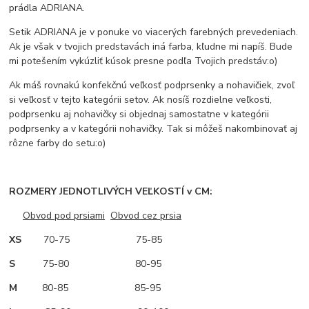
prádla ADRIANA.
Setik ADRIANA je v ponuke vo viacerých farebných prevedeniach.
Ak je však v tvojich predstavách iná farba, kľudne mi napíš. Bude
mi potešením vykúzliť kúsok presne podľa Tvojich predstáv:o)
Ak máš rovnakú konfekčnú veľkosť podprsenky a nohavičiek, zvoľ
si veľkosť v tejto kategórii setov. Ak nosíš rozdielne veľkosti,
podprsenku aj nohavičky si objednaj samostatne v kategórii
podprsenky a v kategórii nohavičky. Tak si môžeš nakombinovať aj
rôzne farby do setu:o)
ROZMERY JEDNOTLIVÝCH VEĽKOSTÍ v CM:
Obvod pod prsiami
Obvod cez prsia
XS
70-75 75-85
S
75-80 80-95
M
80-85 85-95