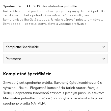
Spodné prádlo, ktoré Ti dáva slobodu a pohodlie.
Ručne šité spodné prádlo z biobavlny a jemnej krajky. Jemné k pokožke,
ženské na pohľad a pohodlné na každý deň. Bez kostíc, bez
kompromisov, iba čistá sloboda. Janula je zároveň priestorom návratu
ženy k sebe — cez telo, dotyk, slová a vedomé prežívanie.
Kompletné špecifikácie
Parametre
Kompletné špecifikácie
Zmyselný set spodného prádla. Bavlnený úplet kombinovaný s
výraznou čipkou. Elegantná kombinácia farieb staroružovej a
šedej. Podprsenka tvarovaná strihom s jemným push up efektom.
Maximalne pohodlie, funkčnosť pri pohybe a ženskosť - to je set
spodného prádla NATALIA.