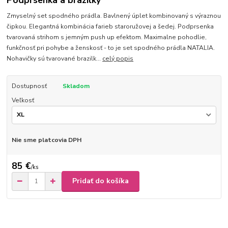
Podprsenka a brazilky
Zmyselný set spodného prádla. Bavlnený úplet kombinovaný s výraznou
čipkou. Elegantná kombinácia farieb staroružovej a šedej. Podprsenka
tvarovaná strihom s jemným push up efektom. Maximalne pohodlie,
funkčnosť pri pohybe a ženskosť - to je set spodného prádla NATALIA.
Nohavičky sú tvarované brazilk...
celý popis
Dostupnosť
Skladom
Veľkosť
Nie sme platcovia DPH
85 €
/
ks
Pridať do košíka