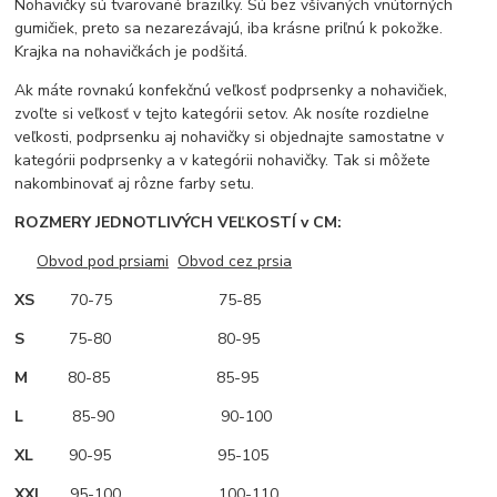
Nohavičky sú tvarované brazilky. Sú bez všívaných vnútorných
gumičiek, preto sa nezarezávajú, iba krásne priľnú k pokožke.
Krajka na nohavičkách je podšitá.
Ak máte rovnakú konfekčnú veľkosť podprsenky a nohavičiek,
zvoľte si veľkosť v tejto kategórii setov. Ak nosíte rozdielne
veľkosti, podprsenku aj nohavičky si objednajte samostatne v
kategórii podprsenky a v kategórii nohavičky. Tak si môžete
nakombinovať aj rôzne farby setu.
ROZMERY JEDNOTLIVÝCH VEĽKOSTÍ v CM:
Obvod pod prsiami
Obvod cez prsia
XS
70-75 75-85
S
75-80 80-95
M
80-85 85-95
L
85-90 90-100
XL
90-95 95-105
XXL
95-100 100-110