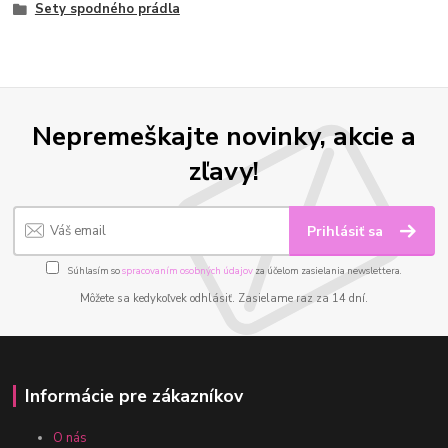
Sety spodného prádla
Nepremeškajte novinky, akcie a
zľavy!
Prihlásiť sa
Súhlasím so
spracovaním osobných údajov
za účelom zasielania newslettera.
Môžete sa kedykoľvek odhlásiť. Zasielame raz za 14 dní.
Informácie pre zákazníkov
O nás