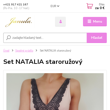
0
ks
+421 917 421 167
EUR
za
0 €
(Po-Pia, 10 -17 hod.)
Menu
Hľadať
Úvod
Spodné prádlo
Set NATALIA staroružový
Set NATALIA staroružový