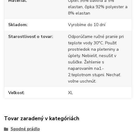
Materiál
Úplet 95% bavlna a 5%
elastan, čipka 92% polyester a
8% elastan
Skladom
Vyrobíme do 10 dní
Starostlivosť o tovar
Odporúčame ručné pranie pri
teplote vody 30°C. Použiť
prostriedok na pleteniny a
úplety. Nebieliť, nesušiť v
sušičke. Žehlenie s
naparovaním na1.-
2.teplotnom stupni. Nechať
voľne uschnúť.
Veľkosť
XL
Tovar zaradený v kategóriách
Spodné prádlo