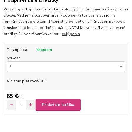
Podprsenka a brazilky
Zmyselný set spodného prádla. Bavlnený úplet kombinovaný s výraznou
čipkou. Nádherná bordová farba. Podprsenka tvarovaná strihom s
jemným push up efektom. Maximalne pohodlie, funkčnosť pri pohybe a
ženskosť - to je set spodného prádla NATALIA. Nohavičky sú tvarované
brazilky. Sú bez všívaných vnútor...
celý popis
Dostupnosť
Skladom
Veľkosť
Nie sme platcovia DPH
85 €
/
ks
Pridať do košíka