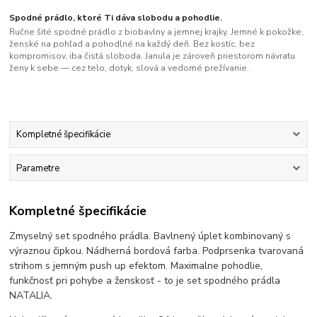
Spodné prádlo, ktoré Ti dáva slobodu a pohodlie.
Ručne šité spodné prádlo z biobavlny a jemnej krajky. Jemné k pokožke,
ženské na pohľad a pohodlné na každý deň. Bez kostíc, bez
kompromisov, iba čistá sloboda. Janula je zároveň priestorom návratu
ženy k sebe — cez telo, dotyk, slová a vedomé prežívanie.
Kompletné špecifikácie
Parametre
Kompletné špecifikácie
Zmyselný set spodného prádla. Bavlnený úplet kombinovaný s
výraznou čipkou. Nádherná bordová farba. Podprsenka tvarovaná
strihom s jemným push up efektom. Maximalne pohodlie,
funkčnosť pri pohybe a ženskosť - to je set spodného prádla
NATALIA.