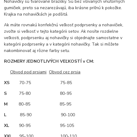
Nohavičky sú tvarované brazilky. Sú bez všívaných vnútorných
gumičiek, preto sa nezarezávajú, iba krásne priľnú k pokožke.
Krajka na nohavičkách je podšitá.
Ak máte rovnakú konfekčnú veľkosť podprsenky a nohavičiek,
zvoľte si veľkosť v tejto kategórii setov. Ak nosíte rozdielne
veľkosti, podprsenku aj nohavičky si objednajte samostatne v
kategórii podprsenky a v kategórii nohavičky. Tak si môžete
nakombinovať aj rôzne farby setu.
ROZMERY JEDNOTLIVÝCH VEĽKOSTÍ v CM:
Obvod pod prsiami
Obvod cez prsia
XS
70-75 75-85
S
75-80 80-95
M
80-85 85-95
L
85-90 90-100
XL
90-95 95-105
XXL
95-100 100-110