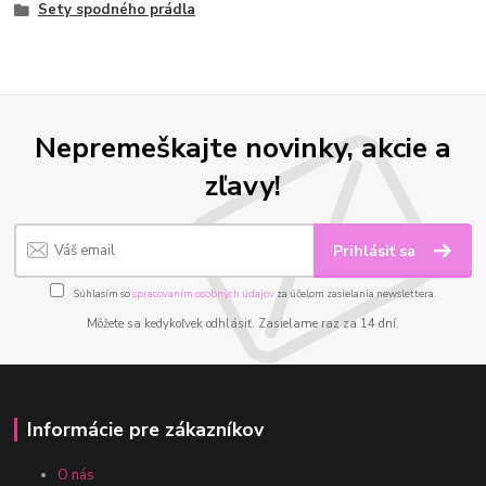
Sety spodného prádla
Nepremeškajte novinky, akcie a
zľavy!
Prihlásiť sa
Súhlasím so
spracovaním osobných údajov
za účelom zasielania newslettera.
Môžete sa kedykoľvek odhlásiť. Zasielame raz za 14 dní.
Informácie pre zákazníkov
O nás