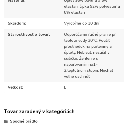
Materiál
Úplet 95% bavlna a 5%
elastan, čipka 92% polyester a
8% elastan
Skladom
Vyrobíme do 10 dní
Starostlivosť o tovar
Odporúčame ručné pranie pri
teplote vody 30°C. Použiť
prostriedok na pleteniny a
úplety. Nebieliť, nesušiť v
sušičke. Žehlenie s
naparovaním na1.-
2.teplotnom stupni. Nechať
voľne uschnúť.
Veľkosť
L
Tovar zaradený v kategóriách
Spodné prádlo