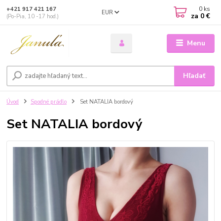
0
ks
+421 917 421 167
EUR
za
0 €
(Po-Pia, 10 -17 hod.)
Menu
Hľadať
Úvod
Spodné prádlo
Set NATALIA bordový
Set NATALIA bordový