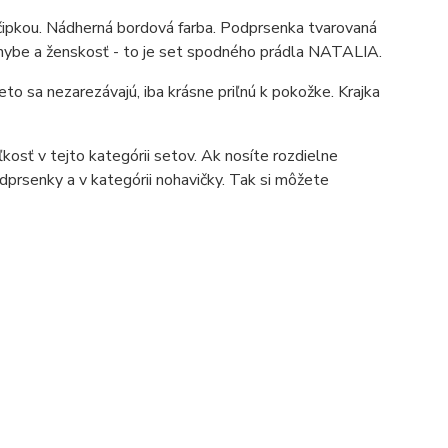
ipkou. Nádherná bordová farba. Podprsenka tvarovaná
ohybe a ženskosť - to je set spodného prádla NATALIA.
to sa nezarezávajú, iba krásne priľnú k pokožke. Krajka
kosť v tejto kategórii setov. Ak nosíte rozdielne
dprsenky a v kategórii nohavičky. Tak si môžete