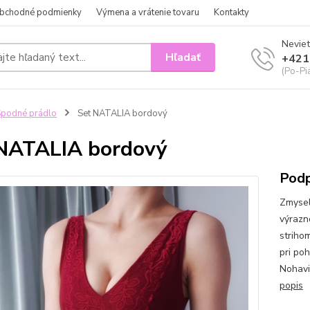
bchodné podmienky
Výmena a vrátenie tovaru
Kontakty
Neviet
Hľadať
+421
(Po-Pi
podné prádlo
Set NATALIA bordový
NATALIA bordový
Podp
Zmysel
výrazn
striho
pri po
Nohavi
popis