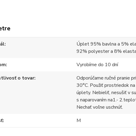
etre
ál
Úplet 95% bavlna a 5% ela
92% polyester a 8% elast
om
Vyrobíme do 10 dní
tlivosť o tovar
Odporúčame ručné pranie pr
30°C. Použiť prostriedok na
úplety. Nebieliť, nesušiť v s
s naparovaním na1.- 2.teplo
Nechať voľne uschnúť.
sť
M