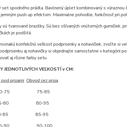
 set spodného prádla. Bavlnený úplet kombinovaný s výraznou č
s jemným push up efektom. Maximalne pohodlie, funkčnosť pri p
 sú tvarované brazilky. Sú bez všívaných vnútorných gumičiek, pre
čkách je podšitá.
ovnakú konfekčnú veľkosť podprsenky a nohavičiek, zvoľte si veľ
 podprsenku aj nohavičky si objednajte samostatne v kategórii po
vať aj rôzne farby setu.
 JEDNOTLIVÝCH VEĽKOSTÍ v CM:
 pod prsiami
Obvod cez prsia
-75 75-85
-80 80-95
-85 85-95
-90 90-100