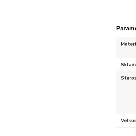
Param
Materi
Sklad
Staros
Veľko