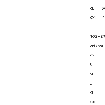
XL
90
XXL
95
ROZMER
Veľkos
XS
S 9
M
L 10
XL 1
XXL 