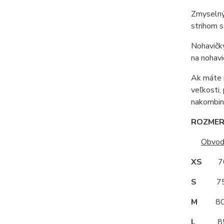
Zmyselný
strihom 
Nohavičky
na nohavi
Ak máte r
veľkosti,
nakombino
ROZMERY
Obvod
XS
70
S
75
M
80
L
85