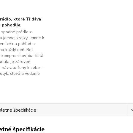
ádlo, ktoré Ti dáva
 pohodlie.
é spodné prádlo z
a jemnej krajky. Jemné k
ženské na pohľad a
na každý deň. Bez
z kompromisov, iba čistá
anula je zároveň
m návratu ženy k sebe —
dotyk, slová a vedomé
.
etné špecifikácie
tné špecifikácie