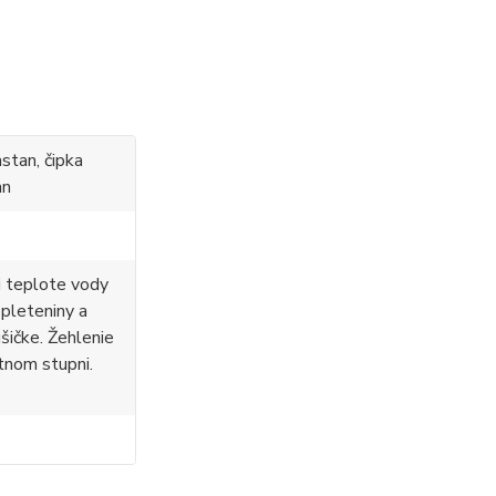
stan, čipka
an
i teplote vody
 pleteniny a
ušičke. Žehlenie
tnom stupni.