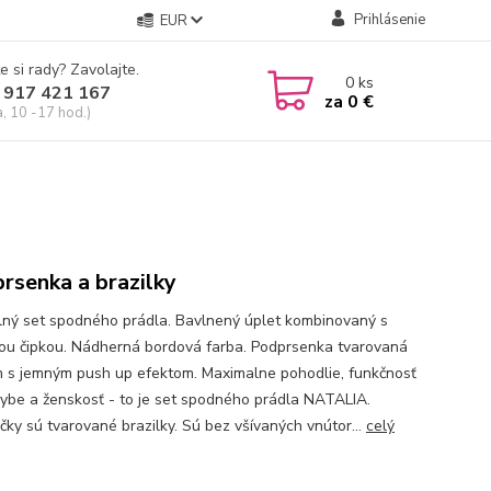
Prihlásenie
EUR
e si rady? Zavolajte.
0
ks
 917 421 167
za
0 €
a, 10 -17 hod.)
rsenka a brazilky
ný set spodného prádla. Bavlnený úplet kombinovaný s
ou čipkou. Nádherná bordová farba. Podprsenka tvarovaná
m s jemným push up efektom. Maximalne pohodlie, funkčnosť
hybe a ženskosť - to je set spodného prádla NATALIA.
čky sú tvarované brazilky. Sú bez všívaných vnútor...
celý