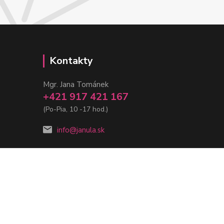
Kontakty
Mgr. Jana Tománek
+421 917 421 167
(Po-Pia, 10 -17 hod.)
info@janula.sk
Vytvorené na
Eshop-rychlo.sk