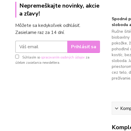
Nepremeškajte novinky, akcie
a zľavy!
Spodné pr
slobodu a
Môžete sa kedykoľvek odhlásiť.
Ručne šit
Zasielame raz za 14 dní.
biobavlny 
pokožke, 
Prihlásiť sa
pohodlné 
kostíc, be
Súhlasím so
spracovaním osobných údajov
za
sloboda. J
účelom zasielania newslettera.
priestoro
cez telo, 
prežívanie
Kompl
Komple