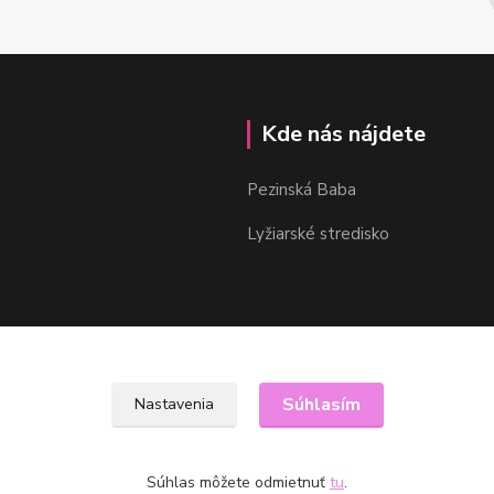
Kde nás nájdete
Pezinská Baba
Lyžiarské stredisko
Súhlasím
Nastavenia
Súhlas môžete odmietnuť
tu
.