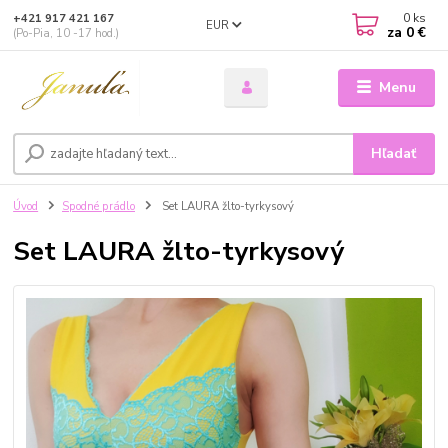
0
ks
+421 917 421 167
EUR
za
0 €
(Po-Pia, 10 -17 hod.)
Menu
Hľadať
Úvod
Spodné prádlo
Set LAURA žlto-tyrkysový
Set LAURA žlto-tyrkysový