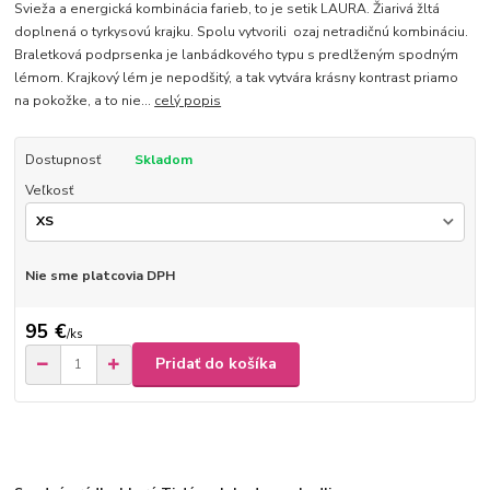
Svieža a energická kombinácia farieb, to je setik LAURA. Žiarivá žltá
doplnená o tyrkysovú krajku. Spolu vytvorili ozaj netradičnú kombináciu.
Braletková podprsenka je lanbádkového typu s predlženým spodným
lémom. Krajkový lém je nepodšitý, a tak vytvára krásny kontrast priamo
na pokožke, a to nie...
celý popis
Dostupnosť
Skladom
Veľkosť
Nie sme platcovia DPH
95 €
/
ks
Pridať do košíka