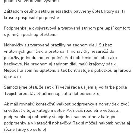
priamo vo véčkovom výstrihu.
Základom celého setiku je elastický bavlnený úplet, ktorý sa Ti
krásne prispôsobí pri pohybe.
Podprsenka je dvojvrstvová a tvarovaná strihom pre lepší komfort,
s jemným push up efektom.
Nohavičky sú tvarované brazilky na zadnom dieli. Sú bez
vnútorných gumičiek, a preto sa Ti nohavičky nezarežú do
pokožky, jednoducho len priľnú. Pod oblečením pôsobia ako
bezšvové. Na prednom aj zadnom dieli majú krajkový pásik.
Nepodšila som ho úpletom, a tak kontrastuje s pokožkou aj farbou
úpletu:o)
Samozrejme platí, že setik Ti veľmi rada ušijem aj vo farbe podľa
Tvojich predstáv. Stačí mi napísať a dohodneme :o)
Ak máš rovnakú konfekčnú veľkosť podprsenky a nohavičiek, zvoľ
si veľkosť v tejto kategórii setov. Ak nosíš rozdielne veľkosti,
podprsenku aj nohavičky si objednaj samostatne v kategórii
podprsenky a v kategórii nohavičky. Tak si môžeš nakombinovať aj
rôzne farby do setu:o)