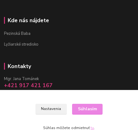
Kde nás nájdete
Pezinská Baba
Lyžiarské stredisko
Kontakty
Mgr. Jana Tománek
+421 917 421 167
(Po-Pia, 10 -17 hod.)
info@janula.sk
Súhlasím
Nastavenia
Súhlas môžete odmietnuť
tu
.