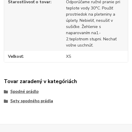
Starostlivosť o tovar
Odporúčame ručné pranie pri
teplote vody 30°C. Použiť
prostriedok na pleteniny a
úplety. Nebieliť, nesušiť v
sušičke. Žehlenie s
naparovaním na1.-
2.teplotnom stupni. Nechať
voľne uschnúť.
Veľkosť
XS
Tovar zaradený v kategóriách
Spodné prádlo
Sety spodného prádla