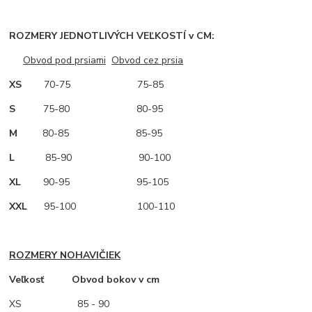
ROZMERY JEDNOTLIVÝCH VEĽKOSTÍ v CM:
Obvod pod prsiami
Obvod cez prsia
XS
70-75 75-85
S
75-80 80-95
M
80-85 85-95
L
85-90 90-100
XL
90-95 95-105
XXL
95-100 100-110
ROZMERY NOHAVIČIEK
Veľkosť Obvod bokov v cm
XS
85 - 90