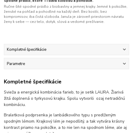
Spodné prádlo, ktoré Ti dáva slobodu a pohodlie.
Ručne šité spodné prádlo z biobavlny a jemnej krajky. Jemné k pokožke,
ženské na pohľad a pohodlné na každý deň. Bez kostíc, bez
kompromisov, iba čistá sloboda. Janula je zároveň priestorom návratu
ženy k sebe — cez telo, dotyk, slová a vedomé prežívanie.
Kompletné špecifikácie
Parametre
Kompletné špecifikácie
Svieža a energická kombinácia farieb, to je setik LAURA. Žiarivá
žltá doplnená o tyrkysovú krajku. Spolu vytvorili ozaj netradičnú
kombináciu.
Braletková podprsenka je lanbádkového typu s predlženým
spodným lémom. Krajkový lém je nepodšitý, a tak vytvára krásny
kontrast priamo na pokožke, a to nie len na spodnom léme, ale aj