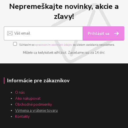
Nepremeškajte novinky, akcie a
zľavy!
Prihlásiť sa
Súhlasím so
spracovaním osobných údajov
za účelom zasielania newslettera.
Môžete sa kedykoľvek odhlásiť. Zasielame raz za 14 dní.
Informácie pre zákazníkov
O nás
Ako nakupovať
Obchodné podmienky
Výmena a vrátenie tovaru
Kontakty