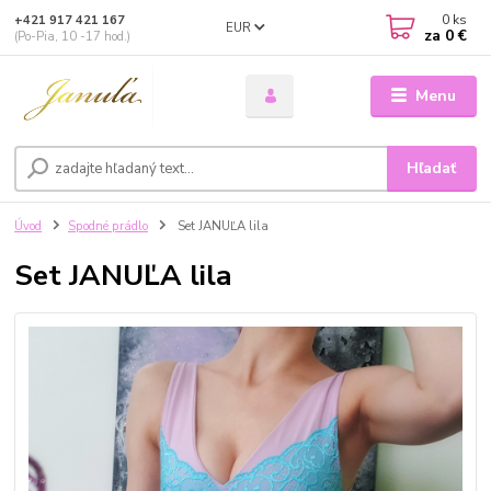
0
ks
+421 917 421 167
EUR
za
0 €
(Po-Pia, 10 -17 hod.)
Menu
Hľadať
Úvod
Spodné prádlo
Set JANUĽA lila
Set JANUĽA lila