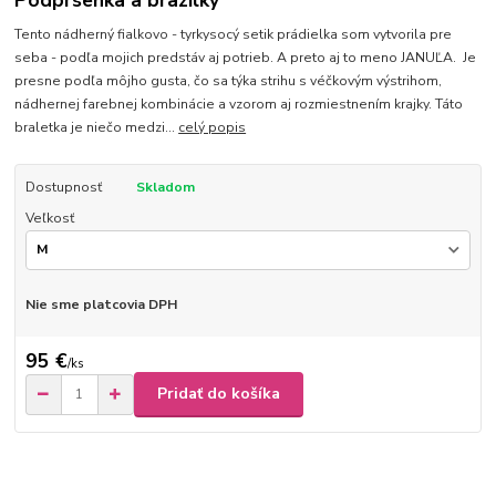
Podprsenka a brazilky
Tento nádherný fialkovo - tyrkysocý setik prádielka som vytvorila pre
seba - podľa mojich predstáv aj potrieb. A preto aj to meno JANUĽA. Je
presne podľa môjho gusta, čo sa týka strihu s véčkovým výstrihom,
nádhernej farebnej kombinácie a vzorom aj rozmiestnením krajky. Táto
braletka je niečo medzi...
celý popis
Dostupnosť
Skladom
Veľkosť
Nie sme platcovia DPH
95 €
/
ks
Pridať do košíka