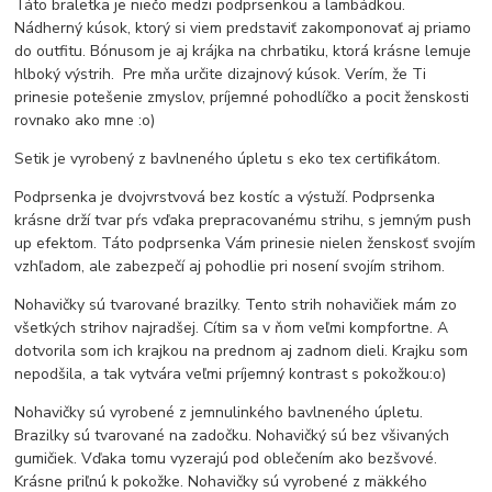
Táto braletka je niečo medzi podprsenkou a lambádkou.
Nádherný kúsok, ktorý si viem predstaviť zakomponovať aj priamo
do outfitu. Bónusom je aj krájka na chrbatiku, ktorá krásne lemuje
hlboký výstrih. Pre mňa určite dizajnový kúsok. Verím, že Ti
prinesie potešenie zmyslov, príjemné pohodlíčko a pocit ženskosti
rovnako ako mne :o)
Setik je vyrobený z bavlneného úpletu s eko tex certifikátom.
Podprsenka je dvojvrstvová bez kostíc a výstuží. Podprsenka
krásne drží tvar pŕs vďaka prepracovanému strihu, s jemným push
up efektom. Táto podprsenka Vám prinesie nielen ženskosť svojím
vzhľadom, ale zabezpečí aj pohodlie pri nosení svojím strihom.
Nohavičky sú tvarované brazilky. Tento strih nohavičiek mám zo
všetkých strihov najradšej. Cítim sa v ňom veľmi kompfortne. A
dotvorila som ich krajkou na prednom aj zadnom dieli. Krajku som
nepodšila, a tak vytvára veľmi príjemný kontrast s pokožkou:o)
Nohavičky sú vyrobené z jemnulinkého bavlneného úpletu.
Brazilky sú tvarované na zadočku. Nohavičký sú bez všivaných
gumičiek. Vďaka tomu vyzerajú pod oblečením ako bezšvové.
Krásne priľnú k pokožke. Nohavičky sú vyrobené z mäkkého