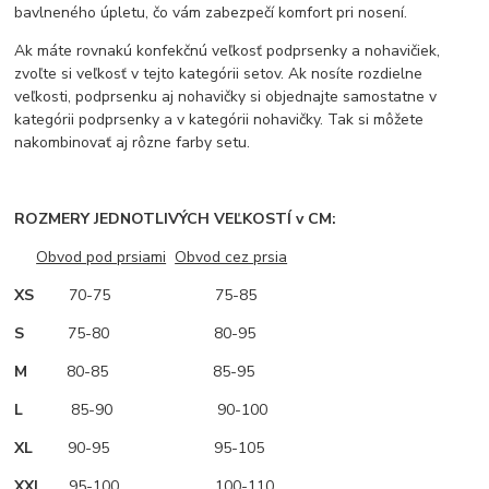
bavlneného úpletu, čo vám zabezpečí komfort pri nosení.
Ak máte rovnakú konfekčnú veľkosť podprsenky a nohavičiek,
zvoľte si veľkosť v tejto kategórii setov. Ak nosíte rozdielne
veľkosti, podprsenku aj nohavičky si objednajte samostatne v
kategórii podprsenky a v kategórii nohavičky. Tak si môžete
nakombinovať aj rôzne farby setu.
ROZMERY JEDNOTLIVÝCH VEĽKOSTÍ v CM:
Obvod pod prsiami
Obvod cez prsia
XS
70-75 75-85
S
75-80 80-95
M
80-85 85-95
L
85-90 90-100
XL
90-95 95-105
XXL
95-100 100-110