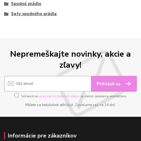
Spodné prádlo
Sety spodného prádla
Nepremeškajte novinky, akcie a
zľavy!
Prihlásiť sa
Súhlasím so
spracovaním osobných údajov
za účelom zasielania newslettera.
Môžete sa kedykoľvek odhlásiť. Zasielame raz za 14 dní.
Informácie pre zákazníkov