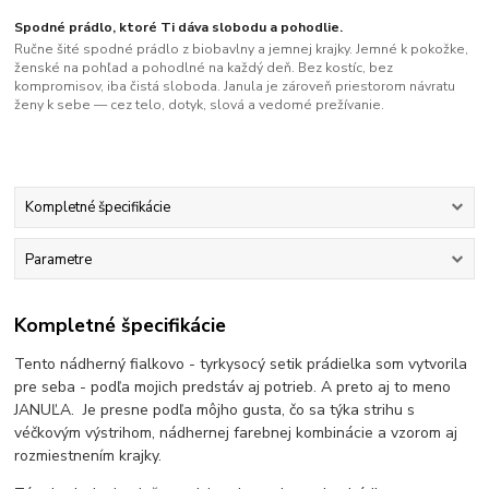
Spodné prádlo, ktoré Ti dáva slobodu a pohodlie.
Ručne šité spodné prádlo z biobavlny a jemnej krajky. Jemné k pokožke,
ženské na pohľad a pohodlné na každý deň. Bez kostíc, bez
kompromisov, iba čistá sloboda. Janula je zároveň priestorom návratu
ženy k sebe — cez telo, dotyk, slová a vedomé prežívanie.
Kompletné špecifikácie
Parametre
Kompletné špecifikácie
Tento nádherný fialkovo - tyrkysocý setik prádielka som vytvorila
pre seba - podľa mojich predstáv aj potrieb. A preto aj to meno
JANUĽA. Je presne podľa môjho gusta, čo sa týka strihu s
véčkovým výstrihom, nádhernej farebnej kombinácie a vzorom aj
rozmiestnením krajky.