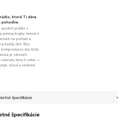
ádlo, ktoré Ti dáva
 pohodlie.
é spodné prádlo z
a jemnej krajky. Jemné k
ženské na pohľad a
na každý deň. Bez
z kompromisov, iba čistá
anula je zároveň
m návratu ženy k sebe —
dotyk, slová a vedomé
.
etné špecifikácie
tné špecifikácie