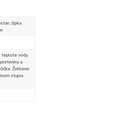
stan, čipka
an
i teplote vody
 pleteniny a
ušičke. Žehlenie
tnom stupni.