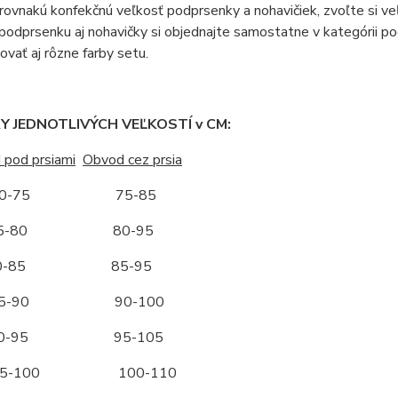
ovnakú konfekčnú veľkosť podprsenky a nohavičiek, zvoľte si veľ
 podprsenku aj nohavičky si objednajte samostatne v kategórii po
vať aj rôzne farby setu.
 JEDNOTLIVÝCH VEĽKOSTÍ v CM:
 pod prsiami
Obvod cez prsia
-75 75-85
-80 80-95
-85 85-95
-90 90-100
-95 95-105
-100 100-110