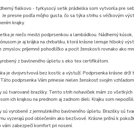
herný fialkovo - tyrkysocý setik prádielka som vytvorila pre seb
e presne podľa môjho gusta, čo sa týka strihu s véčkovým výstr
ením krajky.
etka je niečo medzi podprsenkou a lambádkou. Nádherný kúsok, 
Bónusom je aj krájka na chrbatiku, ktorá krásne lemuje hlboký výst
 zmyslov, príjemné pohodlíčko a pocit ženskosti rovnako ako mn
vyrobený z bavlneného úpletu s eko tex certifikátom.
a je dvojvrstvová bez kostíc a výstuží. Podprsenka krásne drží
Táto podprsenka Vám prinesie nielen ženskosť svojím vzhľadom, 
 sú tvarované brazilky. Tento strih nohavičiek mám zo všetkých 
 som ich krajkou na prednom aj zadnom dieli. Krajku som nepodšil
 sú vyrobené z jemnulinkého bavlneného úpletu. Brazilky sú tva
mu vyzerajú pod oblečením ako bezšvové. Krásne priľnú k poko
o vám zabezpečí komfort pri nosení.