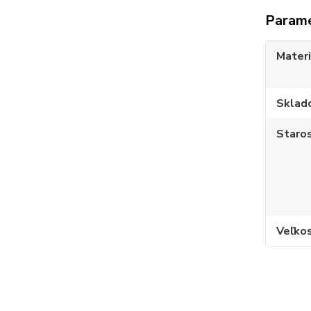
Param
Materi
Sklad
Staros
Veľko