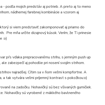
a - podľa mojich predstáv aj potrieb. A preto aj to meno
ihom, nádhernej farebnej kombinácie a vzorom aj
ktorý si viem predstaviť zakomponovať aj priamo do
rih. Pre mňa určite dizajnový kúsok. Verím, že Ti prinesie
e :o)
 tvar pŕs vďaka prepracovanému strihu, s jemným push up
ale zabezpečí aj pohodlie pri nosení svojím strihom.
strihov najradšej. Cítim sa v ňom veľmi kompfortne. A
a, a tak vytvára veľmi príjemný kontrast s pokožkou:o)
rované na zadočku. Nohavičký sú bez všivaných gumičiek.
žke. Nohavičky sú vyrobené z mäkkého bavlneného