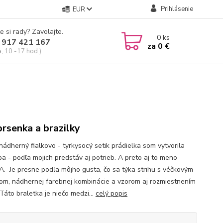
Prihlásenie
EUR
e si rady? Zavolajte.
0
ks
 917 421 167
za
0 €
a, 10 -17 hod.)
rsenka a brazilky
nádherný fialkovo - tyrkysocý setik prádielka som vytvorila
ba - podľa mojich predstáv aj potrieb. A preto aj to meno
. Je presne podľa môjho gusta, čo sa týka strihu s véčkovým
hom, nádhernej farebnej kombinácie a vzorom aj rozmiestnením
 Táto braletka je niečo medzi...
celý popis