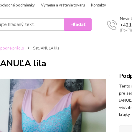
bchodné podmienky
Výmena a vrátenie tovaru
Kontakty
Neviet
Hľadať
+421
(Po-Pi
podné prádlo
Set JANUĽA lila
JANUĽA lila
Podp
Tento 
pre se
JANUĽA
výstri
krajky.