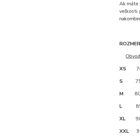
Ak máte r
veľkosti,
nakombino
ROZMERY
Obvod
XS
70
S
75
M
80
L
85
XL
90
XXL
95