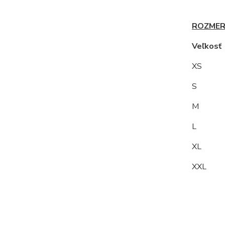
ROZMER
Veľkos
XS
S 9
M
L 10
XL 1
XXL 