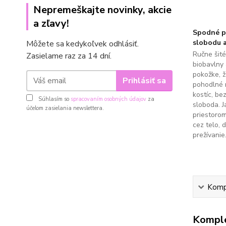
Nepremeškajte novinky, akcie
a zľavy!
Spodné pr
slobodu a
Môžete sa kedykoľvek odhlásiť.
Ručne šit
Zasielame raz za 14 dní.
biobavlny 
pokožke, 
Prihlásiť sa
pohodlné 
kostíc, be
Súhlasím so
spracovaním osobných údajov
za
sloboda. J
účelom zasielania newslettera.
priestoro
cez telo, 
prežívanie
Kompl
Komple