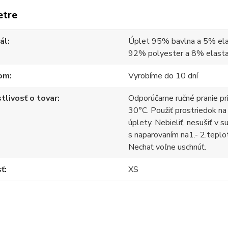
etre
ál
Úplet 95% bavlna a 5% ela
92% polyester a 8% elast
om
Vyrobíme do 10 dní
tlivosť o tovar
Odporúčame ručné pranie pr
30°C. Použiť prostriedok na
úplety. Nebieliť, nesušiť v s
s naparovaním na1.- 2.teplo
Nechať voľne uschnúť.
sť
XS