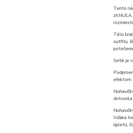
Tento nád
JANUĽA. J
rozmiestn
Táto bral
outfitu. 
potešenie
Setik je 
Podprsenk
efektom. 
Nohavičky
dotvorila
Nohavičky
Vďaka to
úpletu, č