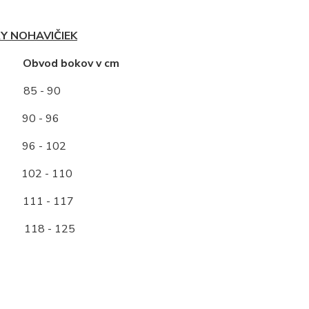
Y NOHAVIČIEK
ť Obvod bokov v cm
85 - 90
0 - 96
96 - 102
2 - 110
11 - 117
118 - 125