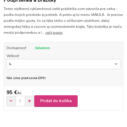
Podprsenka a brazilky
Tento nádherný cyklaménový setik prádielka som vytvorila pre seba -
podľa mojich predstáv aj potrieb. A preto aj to meno JANUĽA. Je presne
podľa môjho gusta, čo sa týka strihu s véčkovým výstrihom, ďalej
energickej farby a vzorom aj rozmiestnením krajky. Táto braletka je niečo
medzi podprsenkou a l...
celý popis
Dostupnosť
Skladom
Veľkosť
Nie sme platcovia DPH
95 €
/
ks
Pridať do košíka