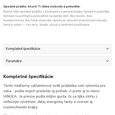
Spodné prádlo, ktoré Ti dáva slobodu a pohodlie.
Ručne šité spodné prádlo z biobavlny a jemnej krajky. Jemné k pokožke,
ženské na pohľad a pohodlné na každý deň. Bez kostíc, bez
kompromisov, iba čistá sloboda. Janula je zároveň priestorom návratu
ženy k sebe — cez telo, dotyk, slová a vedomé prežívanie.
Kompletné špecifikácie
Parametre
Kompletné špecifikácie
Tento nádherný cyklaménový setik prádielka som vytvorila pre
seba - podľa mojich predstáv aj potrieb. A preto aj to meno
JANUĽA. Je presne podľa môjho gusta, čo sa týka strihu s
véčkovým výstrihom, ďalej energickej farby a vzorom aj
rozmiestnením krajky.