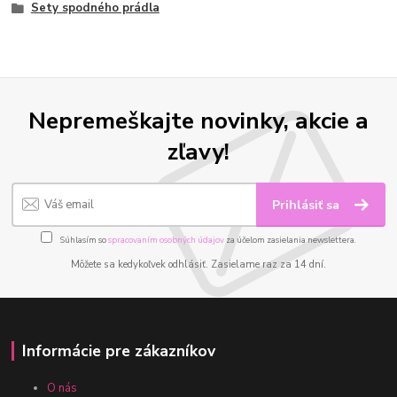
Sety spodného prádla
Nepremeškajte novinky, akcie a
zľavy!
Prihlásiť sa
Súhlasím so
spracovaním osobných údajov
za účelom zasielania newslettera.
Môžete sa kedykoľvek odhlásiť. Zasielame raz za 14 dní.
Informácie pre zákazníkov
O nás