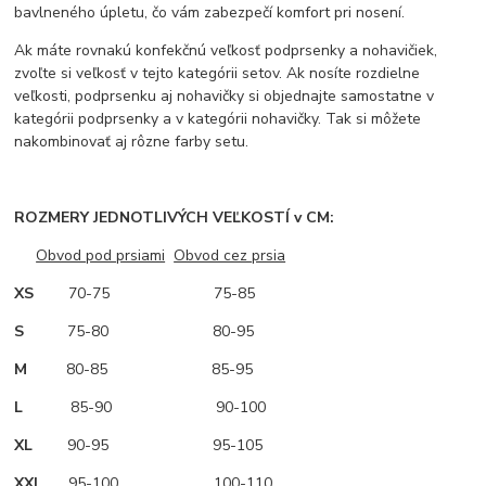
bavlneného úpletu, čo vám zabezpečí komfort pri nosení.
Ak máte rovnakú konfekčnú veľkosť podprsenky a nohavičiek,
zvoľte si veľkosť v tejto kategórii setov. Ak nosíte rozdielne
veľkosti, podprsenku aj nohavičky si objednajte samostatne v
kategórii podprsenky a v kategórii nohavičky. Tak si môžete
nakombinovať aj rôzne farby setu.
ROZMERY JEDNOTLIVÝCH VEĽKOSTÍ v CM:
Obvod pod prsiami
Obvod cez prsia
XS
70-75 75-85
S
75-80 80-95
M
80-85 85-95
L
85-90 90-100
XL
90-95 95-105
XXL
95-100 100-110