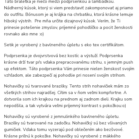
Táto braletka je niečo medzi podprsenkou a lambádkou.
Nádherný kúsok, ktorý si viem predstaviť zakomponovať aj priamo
do outfitu. Bónusom je aj krájka na chrbatiku, ktorá krásne lemuje
hlboký výstrih. Pre mňa určite dizajnový kúsok. Verím, že Ti
prinesie potešenie zmyslov, príjemné pohodlíčko a pocit ženskosti
rovnako ako mne :o)
Setik je vyrobený z bavlneného úpletu s eko tex certifikátom.
Podprsenka je dvojvrstvová bez kostíc a výstuží. Podprsenka
krásne drží tvar pŕs vďaka prepracovanému strihu, s jemným push
up efektom. Táto podprsenka Vám prinesie nielen ženskosť svojím
vzhľadom, ale zabezpečí aj pohodlie pri nosení svojím strihom.
Nohavičky sú tvarované brazilky. Tento strih nohavičiek mám zo
všetkých strihov najradšej. Cítim sa v ňom veľmi kompfortne. A
dotvorila som ich krajkou na prednom aj zadnom dieli. Krajku som
nepodšila, a tak vytvára veľmi príjemný kontrast s pokožkou:o)
Nohavičky sú vyrobené z jemnulinkého bavlneného úpletu.
Brazilky sú tvarované na zadočku. Nohavičký sú bez všivaných
gumičiek. Vďaka tomu vyzerajú pod oblečením ako bezšvové.
Krásne priľnú k pokožke. Nohavičky sú vyrobené z mäkkého