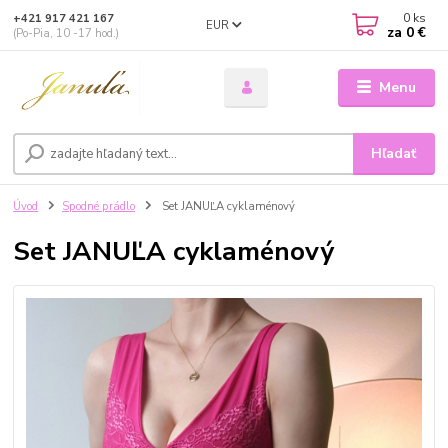
0
ks
+421 917 421 167
EUR
za
0 €
(Po-Pia, 10 -17 hod.)
Menu
Hľadať
Úvod
Spodné prádlo
Set JANUĽA cyklaménový
Set JANUĽA cyklaménový