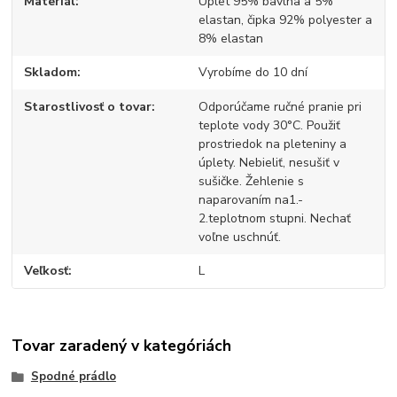
Materiál
Úplet 95% bavlna a 5%
elastan, čipka 92% polyester a
8% elastan
Skladom
Vyrobíme do 10 dní
Starostlivosť o tovar
Odporúčame ručné pranie pri
teplote vody 30°C. Použiť
prostriedok na pleteniny a
úplety. Nebieliť, nesušiť v
sušičke. Žehlenie s
naparovaním na1.-
2.teplotnom stupni. Nechať
voľne uschnúť.
Veľkosť
L
Tovar zaradený v kategóriách
Spodné prádlo