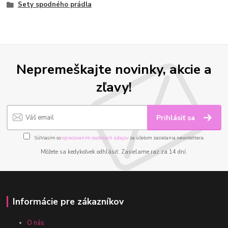
Sety spodného prádla
Nepremeškajte novinky, akcie a
zľavy!
Prihlásiť sa
Súhlasím so
spracovaním osobných údajov
za účelom zasielania newslettera.
Môžete sa kedykoľvek odhlásiť. Zasielame raz za 14 dní.
Informácie pre zákazníkov
O nás