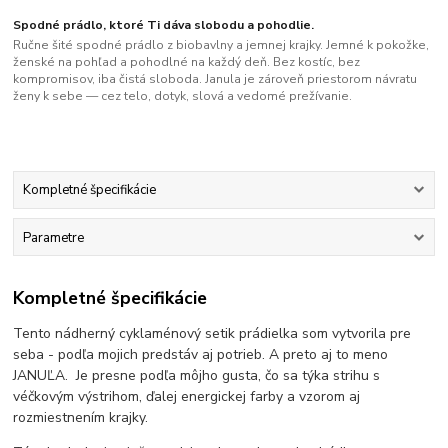
Spodné prádlo, ktoré Ti dáva slobodu a pohodlie.
Ručne šité spodné prádlo z biobavlny a jemnej krajky. Jemné k pokožke,
ženské na pohľad a pohodlné na každý deň. Bez kostíc, bez
kompromisov, iba čistá sloboda. Janula je zároveň priestorom návratu
ženy k sebe — cez telo, dotyk, slová a vedomé prežívanie.
Kompletné špecifikácie
Parametre
Kompletné špecifikácie
Tento nádherný cyklaménový setik prádielka som vytvorila pre
seba - podľa mojich predstáv aj potrieb. A preto aj to meno
JANUĽA. Je presne podľa môjho gusta, čo sa týka strihu s
véčkovým výstrihom, ďalej energickej farby a vzorom aj
rozmiestnením krajky.