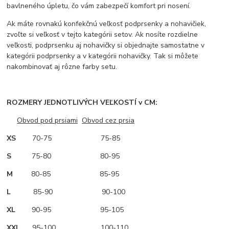
bavlneného úpletu, čo vám zabezpečí komfort pri nosení.
Ak máte rovnakú konfekčnú veľkosť podprsenky a nohavičiek,
zvoľte si veľkosť v tejto kategórii setov. Ak nosíte rozdielne
veľkosti, podprsenku aj nohavičky si objednajte samostatne v
kategórii podprsenky a v kategórii nohavičky. Tak si môžete
nakombinovať aj rôzne farby setu.
ROZMERY JEDNOTLIVÝCH VEĽKOSTÍ v CM:
Obvod pod prsiami
Obvod cez prsia
XS
70-75 75-85
S
75-80 80-95
M
80-85 85-95
L
85-90 90-100
XL
90-95 95-105
XXL
95-100 100-110