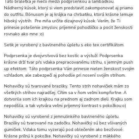
Táto braletka je niečo medzi podprsenkou a lambádkou.
Nádherný kúsok, ktorý si viem predstaviť zakomponovať aj priamo
do outfitu. Bónusom je aj krájka na chrbatiku, ktorá krásne lemuje
hlboký výstrih. Pre mňa určite dizajnový kúsok. Verím, že Ti
prinesie potešenie zmyslov, príjemné pohodlíčko a pocit ženskosti
rovnako ako mne :o)
Setik je vyrobený z bavlneného úpletu s eko tex certifikátom.
Podprsenka je dvojvrstvová bez kostíc a výstuží. Podprsenka
krásne drží tvar pŕs vďaka prepracovanému strihu, s jemným push
up efektom. Táto podprsenka Vám prinesie nielen ženskosť svojím
vzhľadom, ale zabezpečí aj pohodlie pri nosení svojím strihom.
Nohavičky sú tvarované brazilky. Tento strih nohavičiek mám zo
všetkých strihov najradšej. Cítim sa v ňom veľmi kompfortne. A
dotvorila som ich krajkou na prednom aj zadnom dieli. Krajku som
nepodšila, a tak vytvára veľmi príjemný kontrast s pokožkou:o)
Nohavičky sú vyrobené z jemnulinkého bavlneného úpletu.
Brazilky sú tvarované na zadočku. Nohavičký sú bez všivaných
gumičiek. Vďaka tomu vyzerajú pod oblečením ako bezšvové.
Krásne priľnú k pokožke. Nohavičky sú vyrobené z mäkkého