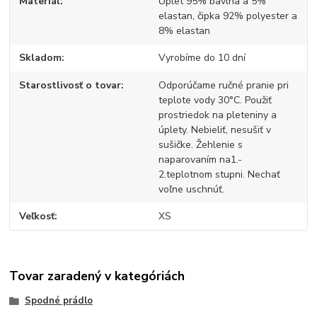
Materiál
Úplet 95% bavlna a 5%
elastan, čipka 92% polyester a
8% elastan
Skladom
Vyrobíme do 10 dní
Starostlivosť o tovar
Odporúčame ručné pranie pri
teplote vody 30°C. Použiť
prostriedok na pleteniny a
úplety. Nebieliť, nesušiť v
sušičke. Žehlenie s
naparovaním na1.-
2.teplotnom stupni. Nechať
voľne uschnúť.
Veľkosť
XS
Tovar zaradený v kategóriách
Spodné prádlo