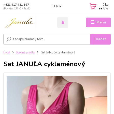
0
ks
+421 917 421 167
EUR
za
0 €
(Po-Pia, 10 -17 hod.)
Menu
Hľadať
Úvod
Spodné prádlo
Set JANUĽA cyklaménový
Set JANUĽA cyklaménový