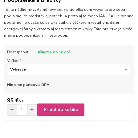
Podprsenka a brazilky
Tento nádherný cyklaménový setik prádielka som vytvorila pre seba -
podľa mojich predstáv aj potrieb. A preto aj to meno JANUĽA. Je presne
podľa môjho gusta, čo sa týka strihu s véčkovým výstrihom, ďalej
energickej farby a vzorom aj rozmiestnením krajky. Táto braletka je niečo
medzi podprsenkou a l...
celý popis
Dostupnosť
ušijeme do 10 dní
Veľkosť
Nie sme platcovia DPH
95 €
/
ks
Pridať do košíka