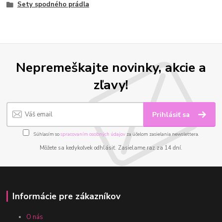
Sety spodného prádla
Nepremeškajte novinky, akcie a
zľavy!
Prihlásiť sa
Súhlasím so
spracovaním osobných údajov
za účelom zasielania newslettera.
Môžete sa kedykoľvek odhlásiť. Zasielame raz za 14 dní.
Informácie pre zákazníkov
O nás