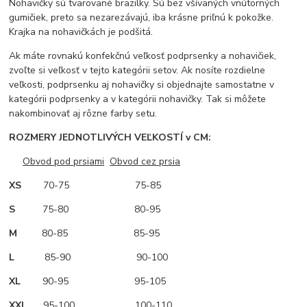
Nohavičky sú tvarované brazilky. Sú bez všívaných vnútorných
gumičiek, preto sa nezarezávajú, iba krásne priľnú k pokožke.
Krajka na nohavičkách je podšitá.
Ak máte rovnakú konfekčnú veľkosť podprsenky a nohavičiek,
zvoľte si veľkosť v tejto kategórii setov. Ak nosíte rozdielne
veľkosti, podprsenku aj nohavičky si objednajte samostatne v
kategórii podprsenky a v kategórii nohavičky. Tak si môžete
nakombinovať aj rôzne farby setu.
ROZMERY JEDNOTLIVÝCH VEĽKOSTÍ v CM:
Obvod pod prsiami
Obvod cez prsia
XS
70-75 75-85
S
75-80 80-95
M
80-85 85-95
L
85-90 90-100
XL
90-95 95-105
XXL
95-100 100-110