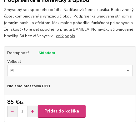
Podprsenka a nohavičky s čipkou
Zmyselný set spodného prádla. Nadčasová čierna klasika. Biobavlnený
úplet kombinovaný s výraznou čipkou. Podprsenka tvarovaná strihom s
jemným push up efektom. Maximalne pohodlie, funkčnosť pri pohybe a
ženskosť - to je set spodného prádla DANIELA. Nohavičky sú tvarované
brazilky. Sú bez všívaných v...
celý popis
Dostupnosť
Skladom
Veľkosť
Nie sme platcovia DPH
85 €
/
ks
Pridať do košíka