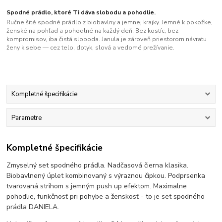
Spodné prádlo, ktoré Ti dáva slobodu a pohodlie.
Ručne šité spodné prádlo z biobavlny a jemnej krajky. Jemné k pokožke,
ženské na pohľad a pohodlné na každý deň. Bez kostíc, bez
kompromisov, iba čistá sloboda. Janula je zároveň priestorom návratu
ženy k sebe — cez telo, dotyk, slová a vedomé prežívanie.
Kompletné špecifikácie
Parametre
Kompletné špecifikácie
Zmyselný set spodného prádla. Nadčasová čierna klasika.
Biobavlnený úplet kombinovaný s výraznou čipkou. Podprsenka
tvarovaná strihom s jemným push up efektom. Maximalne
pohodlie, funkčnosť pri pohybe a ženskosť - to je set spodného
prádla DANIELA.