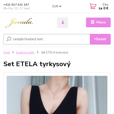
0
ks
+421 917 421 167
EUR
za
0 €
(Po-Pia, 10 -17 hod.)
Menu
Hľadať
Úvod
Spodné prádlo
Set ETELA tyrkysový
Set ETELA tyrkysový