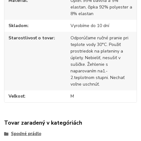
Materiál
Úplet 95% bavlna a 5%
elastan, čipka 92% polyester a
8% elastan
Skladom
Vyrobíme do 10 dní
Starostlivosť o tovar
Odporúčame ručné pranie pri
teplote vody 30°C. Použiť
prostriedok na pleteniny a
úplety. Nebieliť, nesušiť v
sušičke. Žehlenie s
naparovaním na1.-
2.teplotnom stupni. Nechať
voľne uschnúť.
Veľkosť
M
Tovar zaradený v kategóriách
Spodné prádlo