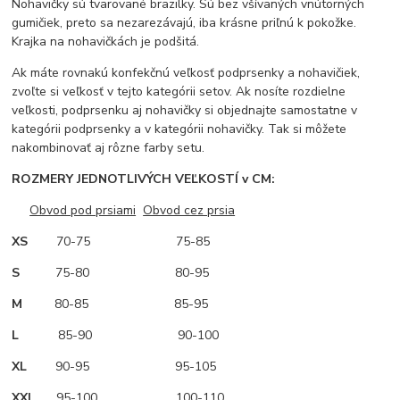
Nohavičky sú tvarované brazilky. Sú bez všívaných vnútorných
gumičiek, preto sa nezarezávajú, iba krásne priľnú k pokožke.
Krajka na nohavičkách je podšitá.
Ak máte rovnakú konfekčnú veľkosť podprsenky a nohavičiek,
zvoľte si veľkosť v tejto kategórii setov. Ak nosíte rozdielne
veľkosti, podprsenku aj nohavičky si objednajte samostatne v
kategórii podprsenky a v kategórii nohavičky. Tak si môžete
nakombinovať aj rôzne farby setu.
ROZMERY JEDNOTLIVÝCH VEĽKOSTÍ v CM:
Obvod pod prsiami
Obvod cez prsia
XS
70-75 75-85
S
75-80 80-95
M
80-85 85-95
L
85-90 90-100
XL
90-95 95-105
XXL
95-100 100-110