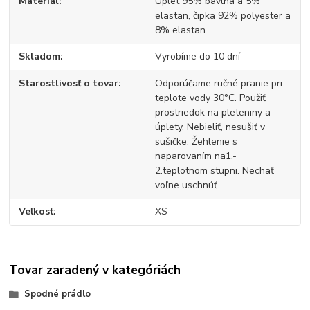
Materiál
Úplet 95% bavlna a 5%
elastan, čipka 92% polyester a
8% elastan
Skladom
Vyrobíme do 10 dní
Starostlivosť o tovar
Odporúčame ručné pranie pri
teplote vody 30°C. Použiť
prostriedok na pleteniny a
úplety. Nebieliť, nesušiť v
sušičke. Žehlenie s
naparovaním na1.-
2.teplotnom stupni. Nechať
voľne uschnúť.
Veľkosť
XS
Tovar zaradený v kategóriách
Spodné prádlo