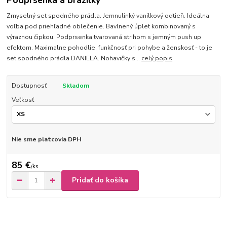
Podprsenka a brazilky
Zmyselný set spodného prádla. Jemnulinký vanilkový odtieň. Ideálna
voľba pod priehľadné oblečenie. Bavlnený úplet kombinovaný s
výraznou čipkou. Podprsenka tvarovaná strihom s jemným push up
efektom. Maximalne pohodlie, funkčnosť pri pohybe a ženskosť - to je
set spodného prádla DANIELA. Nohavičky s...
celý popis
Dostupnosť
Skladom
Veľkosť
Nie sme platcovia DPH
85 €
/
ks
Pridať do košíka