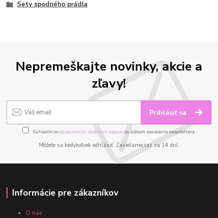
Sety spodného prádla
Nepremeškajte novinky, akcie a
zľavy!
Prihlásiť sa
Súhlasím so
spracovaním osobných údajov
za účelom zasielania newslettera.
Môžete sa kedykoľvek odhlásiť. Zasielame raz za 14 dní.
Informácie pre zákazníkov
O nás