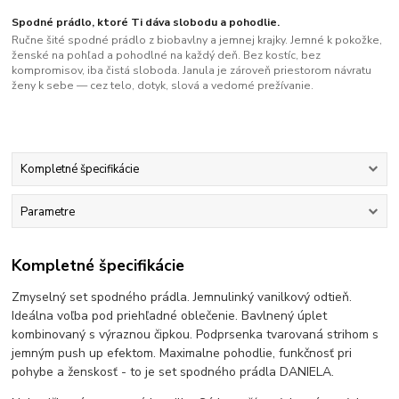
Spodné prádlo, ktoré Ti dáva slobodu a pohodlie.
Ručne šité spodné prádlo z biobavlny a jemnej krajky. Jemné k pokožke,
ženské na pohľad a pohodlné na každý deň. Bez kostíc, bez
kompromisov, iba čistá sloboda. Janula je zároveň priestorom návratu
ženy k sebe — cez telo, dotyk, slová a vedomé prežívanie.
Kompletné špecifikácie
Parametre
Kompletné špecifikácie
Zmyselný set spodného prádla. Jemnulinký vanilkový odtieň.
Ideálna voľba pod priehľadné oblečenie. Bavlnený úplet
kombinovaný s výraznou čipkou. Podprsenka tvarovaná strihom s
jemným push up efektom. Maximalne pohodlie, funkčnosť pri
pohybe a ženskosť - to je set spodného prádla DANIELA.