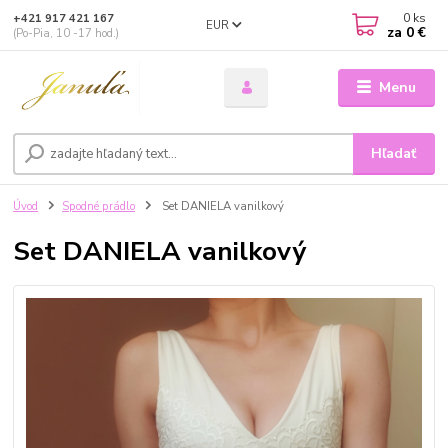
0
ks
+421 917 421 167
EUR
za
0 €
(Po-Pia, 10 -17 hod.)
Menu
Hľadať
Úvod
Spodné prádlo
Set DANIELA vanilkový
Set DANIELA vanilkový