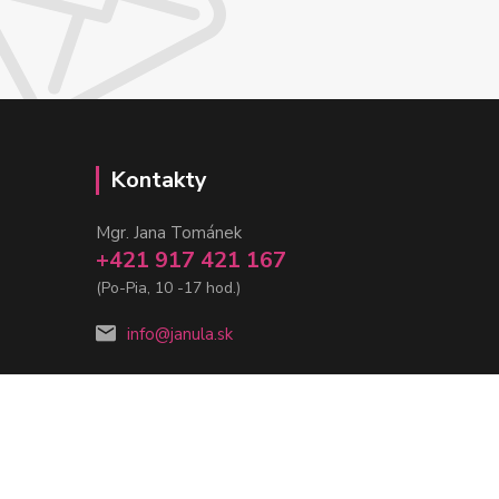
Kontakty
Mgr. Jana Tománek
+421 917 421 167
(Po-Pia, 10 -17 hod.)
info@janula.sk