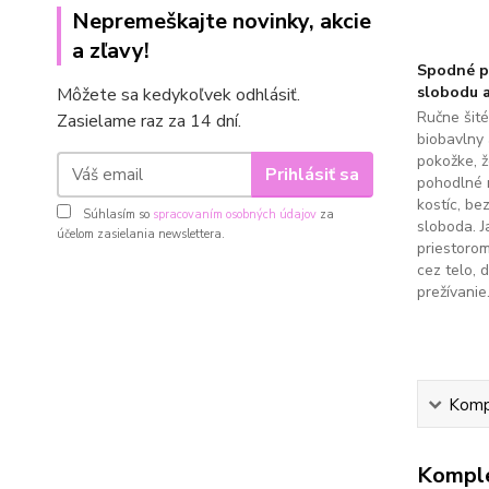
Nepremeškajte novinky, akcie
a zľavy!
Spodné pr
slobodu a
Môžete sa kedykoľvek odhlásiť.
Ručne šit
Zasielame raz za 14 dní.
biobavlny 
pokožke, 
Prihlásiť sa
pohodlné 
kostíc, be
Súhlasím so
spracovaním osobných údajov
za
sloboda. J
účelom zasielania newslettera.
priestoro
cez telo, 
prežívanie
Kompl
Komple