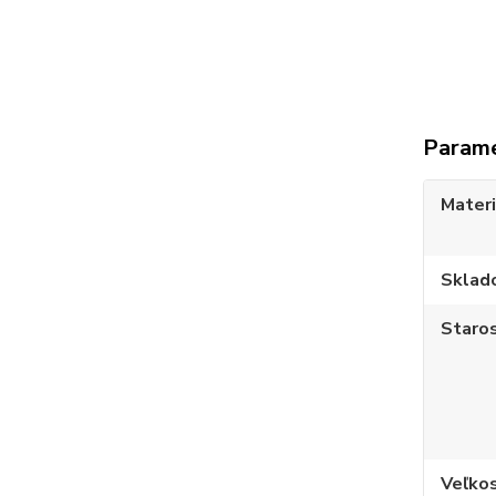
Param
Materi
Sklad
Staros
Veľko