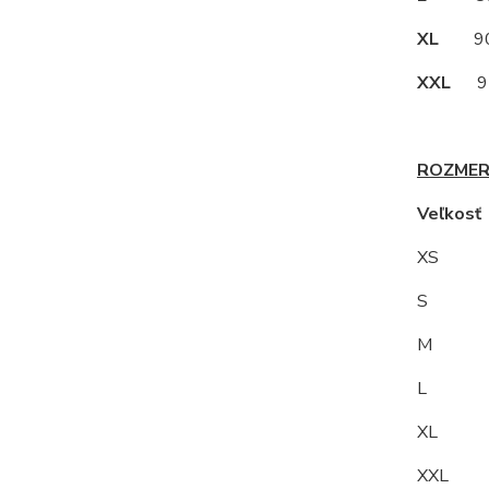
XL
90
XXL
95
ROZMER
Veľkos
XS
S 9
M
L 10
XL 1
XXL 