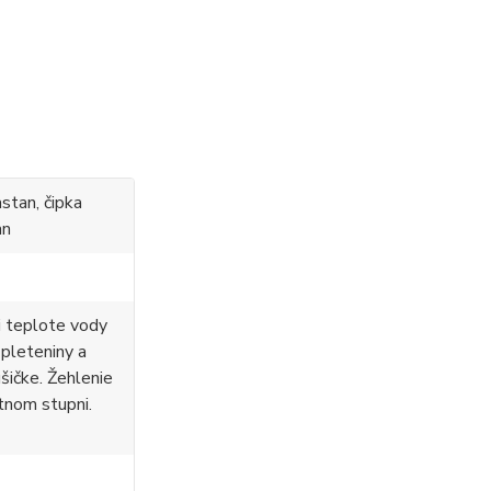
stan, čipka
an
i teplote vody
 pleteniny a
ušičke. Žehlenie
tnom stupni.