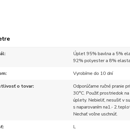
etre
ál
Úplet 95% bavlna a 5% ela
92% polyester a 8% elast
om
Vyrobíme do 10 dní
tlivosť o tovar
Odporúčame ručné pranie pr
30°C. Použiť prostriedok na
úplety. Nebieliť, nesušiť v s
s naparovaním na1.- 2.teplo
Nechať voľne uschnúť.
sť
L