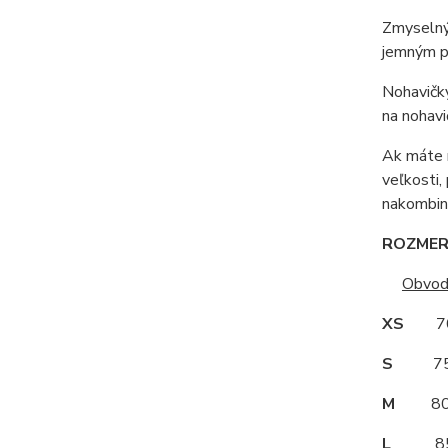
Zmyselný
jemným p
Nohavičky
na nohavi
Ak máte r
veľkosti,
nakombino
ROZMERY
Obvod
XS
70
S
75
M
80
L
85