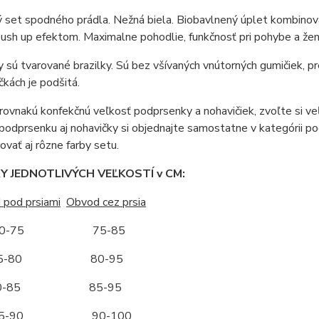
 set spodného prádla. Nežná biela. Biobavlnený úplet kombinov
ush up efektom. Maximalne pohodlie, funkčnosť pri pohybe a že
 sú tvarované brazilky. Sú bez všívaných vnútorných gumičiek, pre
čkách je podšitá.
ovnakú konfekčnú veľkosť podprsenky a nohavičiek, zvoľte si veľ
 podprsenku aj nohavičky si objednajte samostatne v kategórii po
vať aj rôzne farby setu.
 JEDNOTLIVÝCH VEĽKOSTÍ v CM:
 pod prsiami
Obvod cez prsia
-75 75-85
-80 80-95
-85 85-95
-90 90-100