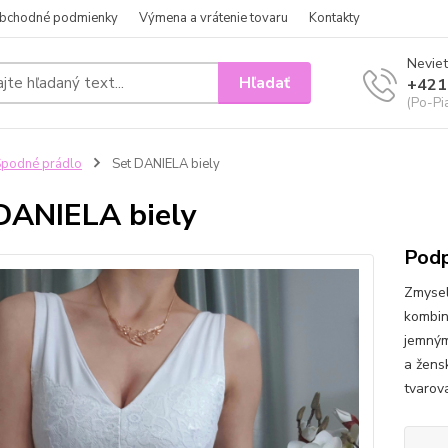
bchodné podmienky
Výmena a vrátenie tovaru
Kontakty
Neviet
Hľadať
+421
(Po-Pi
podné prádlo
Set DANIELA biely
DANIELA biely
Podp
Zmysel
kombin
jemným
a žens
tvarov