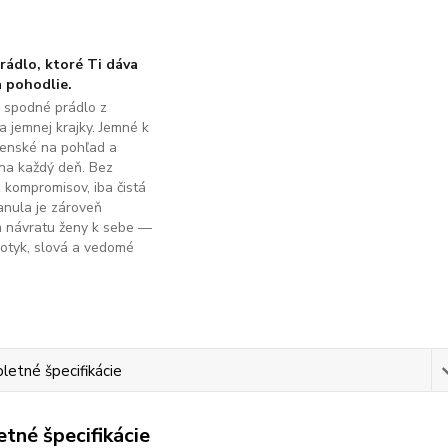
ádlo, ktoré Ti dáva
 pohodlie.
é spodné prádlo z
a jemnej krajky. Jemné k
ženské na pohľad a
na každý deň. Bez
z kompromisov, iba čistá
anula je zároveň
m návratu ženy k sebe —
dotyk, slová a vedomé
.
etné špecifikácie
tné špecifikácie