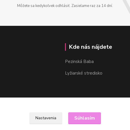
Môžete sa kedykoľvek odhlásiť. Zasielame raz za 14 dní.
Kde nás nájdete
Pezinská Baba
Lyžiarské stredisko
Súhlasím
Nastavenia