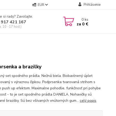
Prihlásenie
EUR
e si rady? Zavolajte.
0
ks
 917 421 167
za
0 €
a, 10 -17 hod.)
rsenka a brazilky
ný set spodného prádla. Nežná biela. Biobavlnený úplet
ovaný s výraznou čipkou. Podprsenka tvarovaná strihom s
 push up efektom. Maximalne pohodlie, funkčnosť pri pohybe
kosť - to je set spodného prádla DANIELA. Nohavičky sú
ané brazilky. Sú bez všívaných vnútorných gum...
celý popis