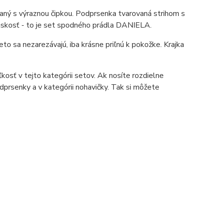
aný s výraznou čipkou. Podprsenka tvarovaná strihom s
nskosť - to je set spodného prádla DANIELA.
to sa nezarezávajú, iba krásne priľnú k pokožke. Krajka
kosť v tejto kategórii setov. Ak nosíte rozdielne
dprsenky a v kategórii nohavičky. Tak si môžete