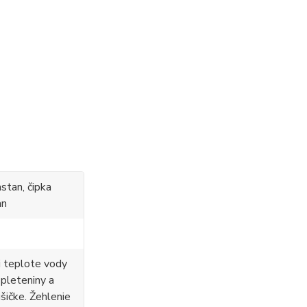
stan, čipka
an
i teplote vody
 pleteniny a
ušičke. Žehlenie