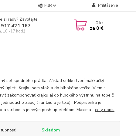
Prihlásenie
EUR
e si rady? Zavolajte.
0
ks
 917 421 167
za
0 €
a, 10 -17 hod.)
ný set spodného prádla. Základ setiku tvorí mäkkučký
ný úplet. Krajku som vložila do hlbokého véčka. Viem si
aviť zakomponovať krajku aj do hlbokého výstrihu na tope či
. jednoducho zapojiť fantziu a je to:o) Podprsenka je
aná strihom s jemným push up efektom. Maxima...
celý popis
tupnosť
Skladom