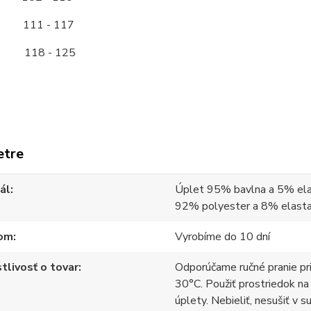
11 - 117
118 - 125
etre
ál
Úplet 95% bavlna a 5% ela
92% polyester a 8% elast
om
Vyrobíme do 10 dní
tlivosť o tovar
Odporúčame ručné pranie pr
30°C. Použiť prostriedok na
úplety. Nebieliť, nesušiť v s