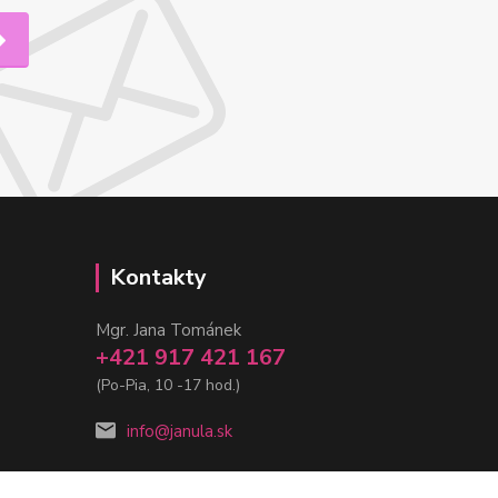
Kontakty
Mgr. Jana Tománek
+421 917 421 167
(Po-Pia, 10 -17 hod.)
info@janula.sk