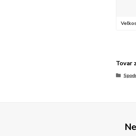
Veľko
Tovar 
Spod
Ne