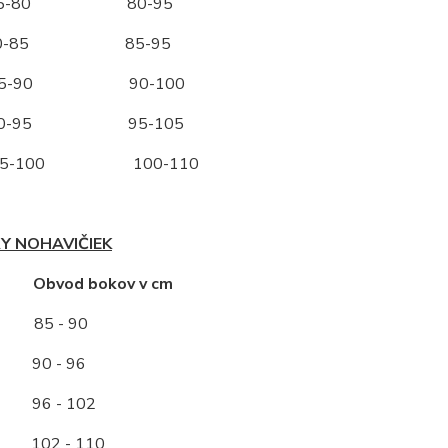
-80 80-95
-85 85-95
-90 90-100
-95 95-105
-100 100-110
Y NOHAVIČIEK
ť Obvod bokov v cm
85 - 90
0 - 96
96 - 102
2 - 110