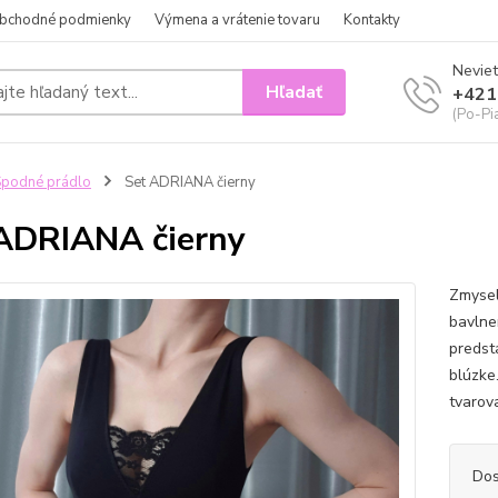
bchodné podmienky
Výmena a vrátenie tovaru
Kontakty
Neviet
Hľadať
+421
(Po-Pi
podné prádlo
Set ADRIANA čierny
ADRIANA čierny
Zmysel
bavlne
predst
blúzke
tvarov
Dos