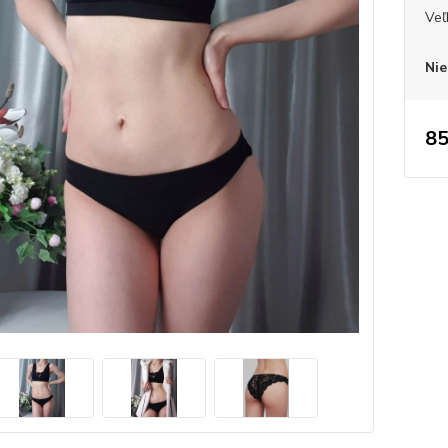
Veľ
Nie
85