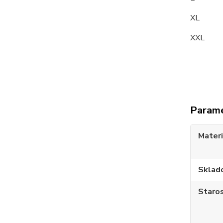
XL 1
XXL 
Param
Materi
Sklad
Staros