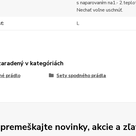
s naparovaním na1.- 2.teplo
Nechať voľne uschnúť.
sť
L
zaradený v kategóriách
né prádlo
Sety spodného prádla
premeškajte novinky, akcie a zľa