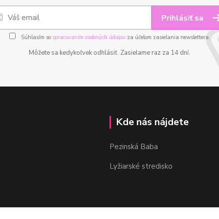
Prihlásiť sa
Súhlasím so
spracovaním osobných údajov
za účelom zasielania newslettera.
Môžete sa kedykoľvek odhlásiť. Zasielame raz za 14 dní.
Kde nás nájdete
Pezinská Baba
Lyžiarské stredisko