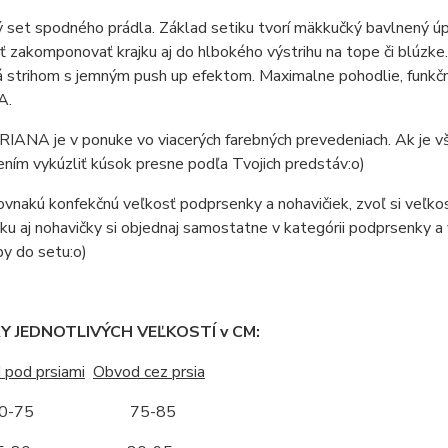
set spodného prádla. Základ setiku tvorí mäkkučký bavlnený úpl
ť zakomponovať krajku aj do hlbokého výstrihu na tope či blúzke.
 strihom s jemným push up efektom. Maximalne pohodlie, funkčn
A.
IANA je v ponuke vo viacerých farebných prevedeniach. Ak je vša
ním vykúzliť kúsok presne podľa Tvojich predstáv:o)
vnakú konfekčnú veľkosť podprsenky a nohavičiek, zvoľ si veľkosť
u aj nohavičky si objednaj samostatne v kategórii podprsenky a 
by do setu:o)
 JEDNOTLIVÝCH VEĽKOSTÍ v CM:
 pod prsiami
Obvod cez prsia
-75 75-85