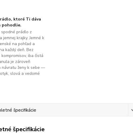
ádlo, ktoré Ti dáva
 pohodlie.
é spodné prádlo z
a jemnej krajky. Jemné k
ženské na pohľad a
na každý deň. Bez
z kompromisov, iba čistá
anula je zároveň
m návratu ženy k sebe —
dotyk, slová a vedomé
.
etné špecifikácie
tné špecifikácie