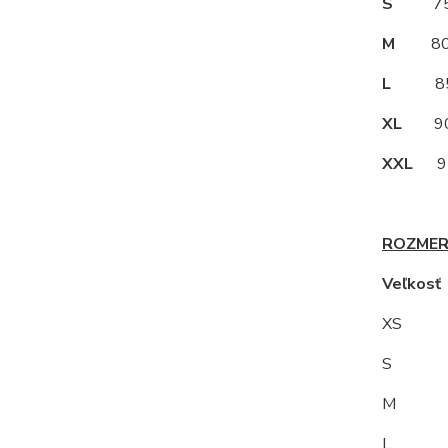
S
75
M
80
L
85
XL
90
XXL
95
ROZMER
Veľkos
XS
S 9
M
L 10