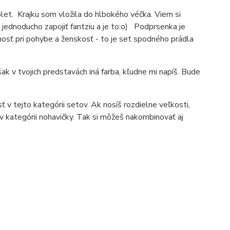
et. Krajku som vložila do hlbokého véčka. Viem si
 jednoducho zapojiť fantziu a je to:o) Podprsenka je
osť pri pohybe a ženskosť - to je set spodného prádla
k v tvojich predstavách iná farba, kľudne mi napíš. Bude
 v tejto kategórii setov. Ak nosíš rozdielne veľkosti,
v kategórii nohavičky. Tak si môžeš nakombinovať aj