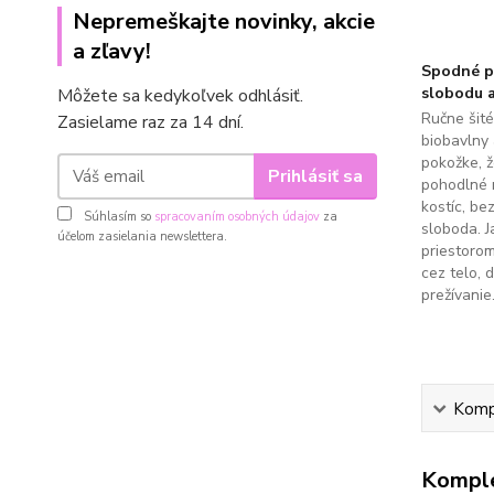
Nepremeškajte novinky, akcie
a zľavy!
Spodné pr
slobodu a
Môžete sa kedykoľvek odhlásiť.
Ručne šit
Zasielame raz za 14 dní.
biobavlny 
pokožke, 
Prihlásiť sa
pohodlné 
kostíc, be
Súhlasím so
spracovaním osobných údajov
za
sloboda. J
účelom zasielania newslettera.
priestoro
cez telo, 
prežívanie
Kompl
Komple