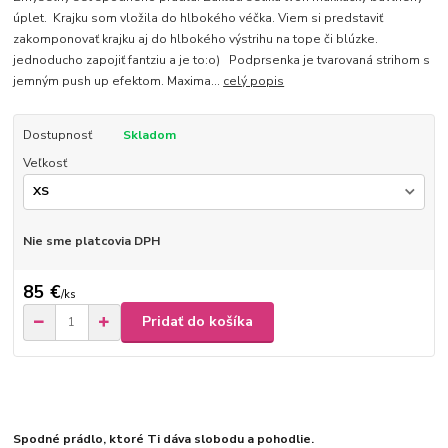
úplet. Krajku som vložila do hlbokého véčka. Viem si predstaviť
zakomponovať krajku aj do hlbokého výstrihu na tope či blúzke.
jednoducho zapojiť fantziu a je to:o) Podprsenka je tvarovaná strihom s
jemným push up efektom. Maxima...
celý popis
Dostupnosť
Skladom
Veľkosť
Nie sme platcovia DPH
85 €
/
ks
Pridať do košíka
Spodné prádlo, ktoré Ti dáva slobodu a pohodlie.