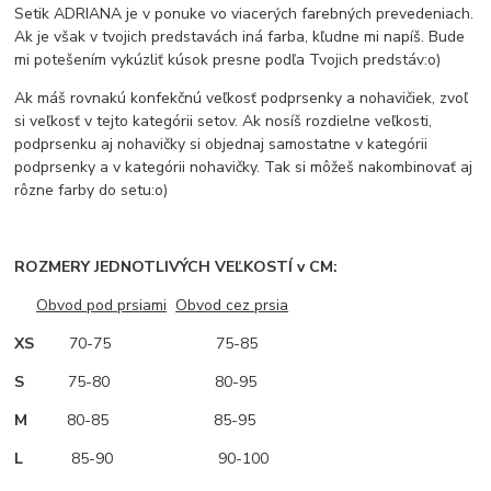
Setik ADRIANA je v ponuke vo viacerých farebných prevedeniach.
Ak je však v tvojich predstavách iná farba, kľudne mi napíš. Bude
mi potešením vykúzliť kúsok presne podľa Tvojich predstáv:o)
Ak máš rovnakú konfekčnú veľkosť podprsenky a nohavičiek, zvoľ
si veľkosť v tejto kategórii setov. Ak nosíš rozdielne veľkosti,
podprsenku aj nohavičky si objednaj samostatne v kategórii
podprsenky a v kategórii nohavičky. Tak si môžeš nakombinovať aj
rôzne farby do setu:o)
ROZMERY JEDNOTLIVÝCH VEĽKOSTÍ v CM:
Obvod pod prsiami
Obvod cez prsia
XS
70-75 75-85
S
75-80 80-95
M
80-85 85-95
L
85-90 90-100