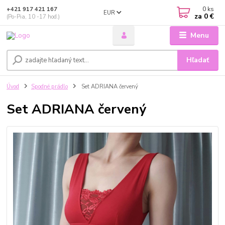
0
ks
+421 917 421 167
EUR
za
0 €
(Po-Pia, 10 -17 hod.)
Menu
Hľadať
Úvod
Spodné prádlo
Set ADRIANA červený
Set ADRIANA červený