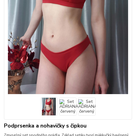
Podprsenka a nohavičky s čipkou
Zmyselný set spodného prádla. Základ setiku tvorí mäkkučký bavlnený