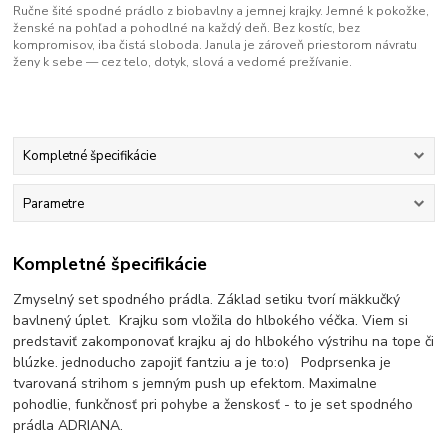
Ručne šité spodné prádlo z biobavlny a jemnej krajky. Jemné k pokožke,
ženské na pohľad a pohodlné na každý deň. Bez kostíc, bez
kompromisov, iba čistá sloboda. Janula je zároveň priestorom návratu
ženy k sebe — cez telo, dotyk, slová a vedomé prežívanie.
Kompletné špecifikácie
Parametre
Kompletné špecifikácie
Zmyselný set spodného prádla. Základ setiku tvorí mäkkučký
bavlnený úplet. Krajku som vložila do hlbokého véčka. Viem si
predstaviť zakomponovať krajku aj do hlbokého výstrihu na tope či
blúzke. jednoducho zapojiť fantziu a je to:o) Podprsenka je
tvarovaná strihom s jemným push up efektom. Maximalne
pohodlie, funkčnosť pri pohybe a ženskosť - to je set spodného
prádla ADRIANA.