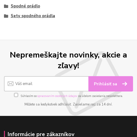
Spodné prádlo
Sety spodného prádla
Nepremeškajte novinky, akcie a
zľavy!
Prihlásiť sa
Súhlasím so
spracovaním osobných údajov
za účelom zasielania newslettera.
Môžete sa kedykoľvek odhlásiť. Zasielame raz za 14 dní.
Informácie pre zákazníkov