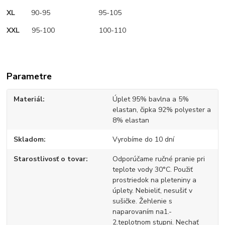
XL
90-95 95-105
XXL
95-100 100-110
Parametre
Materiál
Úplet 95% bavlna a 5%
elastan, čipka 92% polyester a
8% elastan
Skladom
Vyrobíme do 10 dní
Starostlivosť o tovar
Odporúčame ručné pranie pri
teplote vody 30°C. Použiť
prostriedok na pleteniny a
úplety. Nebieliť, nesušiť v
sušičke. Žehlenie s
naparovaním na1.-
2.teplotnom stupni. Nechať