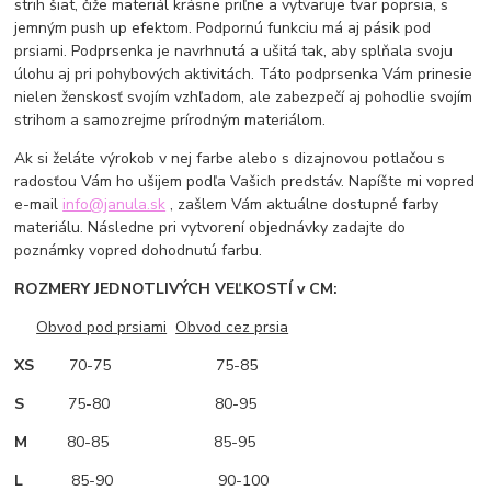
strih šiat, čiže materiál krásne priľne a vytvaruje tvar poprsia, s
jemným push up efektom. Podpornú funkciu má aj pásik pod
prsiami. Podprsenka je navrhnutá a ušitá tak, aby splňala svoju
úlohu aj pri pohybových aktivitách. Táto podprsenka Vám prinesie
nielen ženskosť svojím vzhľadom, ale zabezpečí aj pohodlie svojím
strihom a samozrejme prírodným materiálom.
Ak si želáte výrokob v nej farbe alebo s dizajnovou potlačou s
radosťou Vám ho ušijem podľa Vašich predstáv. Napíšte mi vopred
e-mail
info@janula.sk
, zašlem Vám aktuálne dostupné farby
materiálu. Následne pri vytvorení objednávky zadajte do
poznámky vopred dohodnutú farbu.
ROZMERY JEDNOTLIVÝCH VEĽKOSTÍ v CM:
Obvod pod prsiami
Obvod cez prsia
XS
70-75 75-85
S
75-80 80-95
M
80-85 85-95
L
85-90 90-100