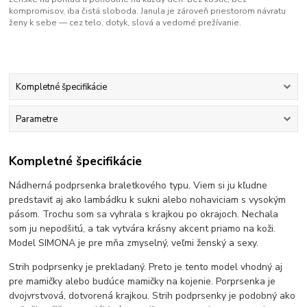
kompromisov, iba čistá sloboda. Janula je zároveň priestorom návratu
ženy k sebe — cez telo, dotyk, slová a vedomé prežívanie.
Kompletné špecifikácie
Parametre
Kompletné špecifikácie
Nádherná podprsenka braletkového typu. Viem si ju kľudne
predstaviť aj ako lambádku k sukni alebo nohaviciam s vysokým
pásom. Trochu som sa vyhrala s krajkou po okrajoch. Nechala
som ju nepodšitú, a tak vytvára krásny akcent priamo na koži.
Model SIMONA je pre mňa zmyselný, veľmi ženský a sexy.
Strih podprsenky je prekladaný. Preto je tento model vhodný aj
pre mamičky alebo budúce mamičky na kojenie. Porprsenka je
dvojvrstvová, dotvorená krajkou. Strih podprsenky je podobný ako