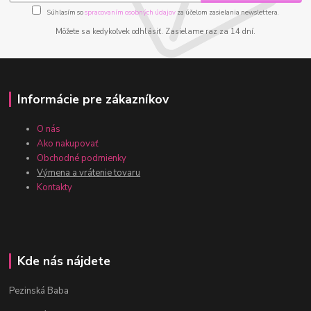
Súhlasím so
spracovaním osobných údajov
za účelom zasielania newslettera.
Môžete sa kedykoľvek odhlásiť. Zasielame raz za 14 dní.
Informácie pre zákazníkov
O nás
Ako nakupovať
Obchodné podmienky
Výmena a vrátenie tovaru
Kontakty
Kde nás nájdete
Pezinská Baba