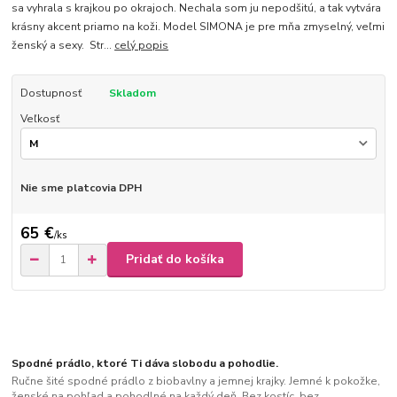
sa vyhrala s krajkou po okrajoch. Nechala som ju nepodšitú, a tak vytvára
krásny akcent priamo na koži. Model SIMONA je pre mňa zmyselný, veľmi
ženský a sexy. Str...
celý popis
Dostupnosť
Skladom
Veľkosť
Nie sme platcovia DPH
65 €
/
ks
Pridať do košíka
Spodné prádlo, ktoré Ti dáva slobodu a pohodlie.
Ručne šité spodné prádlo z biobavlny a jemnej krajky. Jemné k pokožke,
ženské na pohľad a pohodlné na každý deň. Bez kostíc, bez