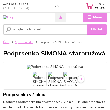
0
ks
+421 917 421 167
EUR
za
0 €
(Po-Pia, 10 -17 hod.)
Menu
Hľadať
Úvod
Spodné prádlo
Podprsenka SIMONA staroružová
Podprsenka SIMONA staroružová
Podprsenka s čipkou
Nádherná podprsenka braletkového typu. Viem si ju kľudne predstaviť aj
ako lambádku k sukni alebo nohaviciam s vysokým pásom. Trochu som