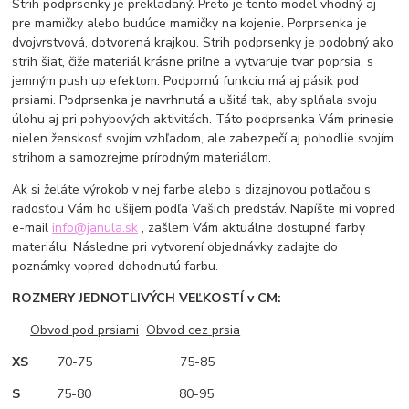
Strih podprsenky je prekladaný. Preto je tento model vhodný aj
pre mamičky alebo budúce mamičky na kojenie. Porprsenka je
dvojvrstvová, dotvorená krajkou. Strih podprsenky je podobný ako
strih šiat, čiže materiál krásne priľne a vytvaruje tvar poprsia, s
jemným push up efektom. Podpornú funkciu má aj pásik pod
prsiami. Podprsenka je navrhnutá a ušitá tak, aby splňala svoju
úlohu aj pri pohybových aktivitách. Táto podprsenka Vám prinesie
nielen ženskosť svojím vzhľadom, ale zabezpečí aj pohodlie svojím
strihom a samozrejme prírodným materiálom.
Ak si želáte výrokob v nej farbe alebo s dizajnovou potlačou s
radosťou Vám ho ušijem podľa Vašich predstáv. Napíšte mi vopred
e-mail
info@janula.sk
, zašlem Vám aktuálne dostupné farby
materiálu. Následne pri vytvorení objednávky zadajte do
poznámky vopred dohodnutú farbu.
ROZMERY JEDNOTLIVÝCH VEĽKOSTÍ v CM:
Obvod pod prsiami
Obvod cez prsia
XS
70-75 75-85
S
75-80 80-95