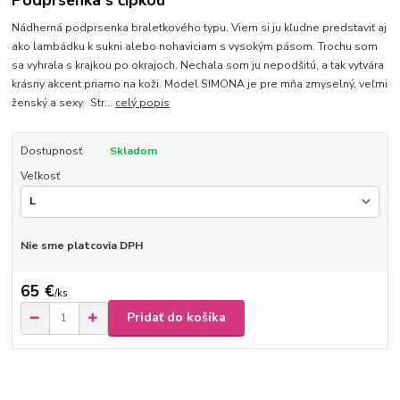
Podprsenka s čipkou
Nádherná podprsenka braletkového typu. Viem si ju kľudne predstaviť aj
ako lambádku k sukni alebo nohaviciam s vysokým pásom. Trochu som
sa vyhrala s krajkou po okrajoch. Nechala som ju nepodšitú, a tak vytvára
krásny akcent priamo na koži. Model SIMONA je pre mňa zmyselný, veľmi
ženský a sexy. Str...
celý popis
Dostupnosť
Skladom
Veľkosť
Nie sme platcovia DPH
65 €
/
ks
Pridať do košíka