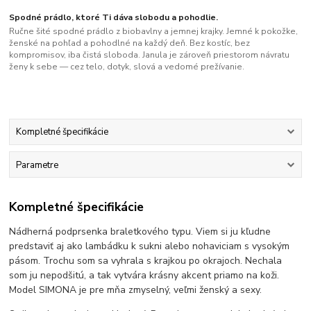
Spodné prádlo, ktoré Ti dáva slobodu a pohodlie.
Ručne šité spodné prádlo z biobavlny a jemnej krajky. Jemné k pokožke,
ženské na pohľad a pohodlné na každý deň. Bez kostíc, bez
kompromisov, iba čistá sloboda. Janula je zároveň priestorom návratu
ženy k sebe — cez telo, dotyk, slová a vedomé prežívanie.
Kompletné špecifikácie
Parametre
Kompletné špecifikácie
Nádherná podprsenka braletkového typu. Viem si ju kľudne
predstaviť aj ako lambádku k sukni alebo nohaviciam s vysokým
pásom. Trochu som sa vyhrala s krajkou po okrajoch. Nechala
som ju nepodšitú, a tak vytvára krásny akcent priamo na koži.
Model SIMONA je pre mňa zmyselný, veľmi ženský a sexy.