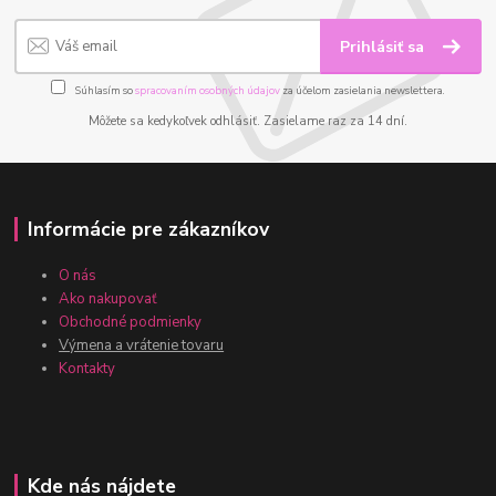
Prihlásiť sa
Súhlasím so
spracovaním osobných údajov
za účelom zasielania newslettera.
Môžete sa kedykoľvek odhlásiť. Zasielame raz za 14 dní.
Informácie pre zákazníkov
O nás
Ako nakupovať
Obchodné podmienky
Výmena a vrátenie tovaru
Kontakty
Kde nás nájdete