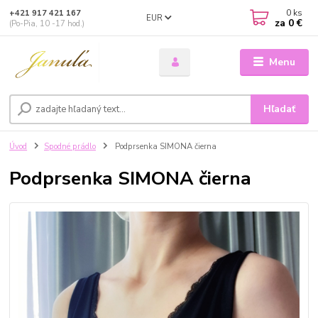
0
ks
+421 917 421 167
EUR
za
0 €
(Po-Pia, 10 -17 hod.)
Menu
Hľadať
Úvod
Spodné prádlo
Podprsenka SIMONA čierna
Podprsenka SIMONA čierna