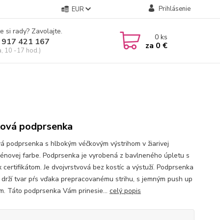
Prihlásenie
EUR
e si rady? Zavolajte.
0
ks
 917 421 167
za
0 €
a, 10 -17 hod.)
ková podprsenka
vá podprsenka s hlbokým véčkovým výstrihom v žiarivej
énovej farbe. Podprsenka je vyrobená z bavlneného úpletu s
 certifikátom. Je dvojvrstvová bez kostíc a výstuží. Podprsenka
 drží tvar pŕs vďaka prepracovanému strihu, s jemným push up
m. Táto podprsenka Vám prinesie...
celý popis