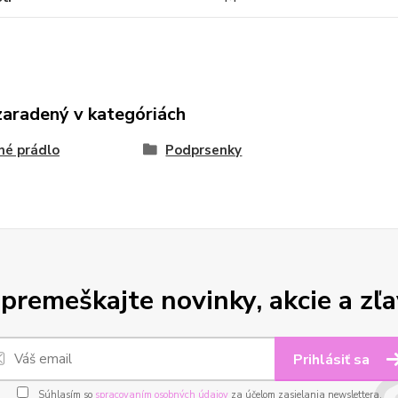
zaradený v kategóriách
né prádlo
Podprsenky
premeškajte novinky, akcie a zľa
Prihlásiť sa
Súhlasím so
spracovaním osobných údajov
za účelom zasielania newslettera.