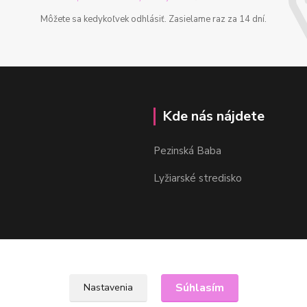
Môžete sa kedykoľvek odhlásiť. Zasielame raz za 14 dní.
Kde nás nájdete
Pezinská Baba
Lyžiarské stredisko
Súhlasím
Nastavenia