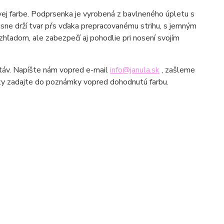
ej farbe. Podprsenka je vyrobená z bavlneného úpletu s
ásne drží tvar pŕs vďaka prepracovanému strihu, s jemným
hľadom, ale zabezpečí aj pohodlie pri nosení svojím
stáv. Napíšte nám vopred e-mail
info@janula.sk
, zašleme
vky zadajte do poznámky vopred dohodnutú farbu.