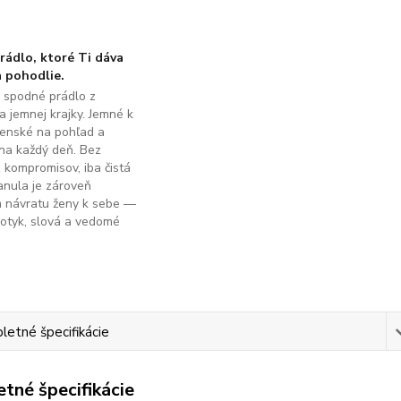
ádlo, ktoré Ti dáva
 pohodlie.
é spodné prádlo z
a jemnej krajky. Jemné k
ženské na pohľad a
na každý deň. Bez
z kompromisov, iba čistá
anula je zároveň
m návratu ženy k sebe —
dotyk, slová a vedomé
.
etné špecifikácie
tné špecifikácie