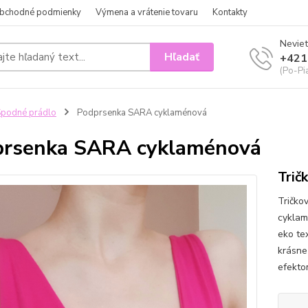
bchodné podmienky
Výmena a vrátenie tovaru
Kontakty
Neviet
Hľadať
+421
(Po-Pi
podné prádlo
Podprsenka SARA cyklaménová
prsenka SARA cyklaménová
Trič
Tričko
cyklam
eko tex
krásne
efekto