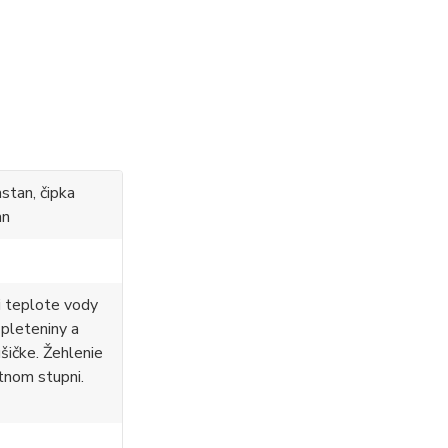
stan, čipka
an
i teplote vody
 pleteniny a
ušičke. Žehlenie
tnom stupni.