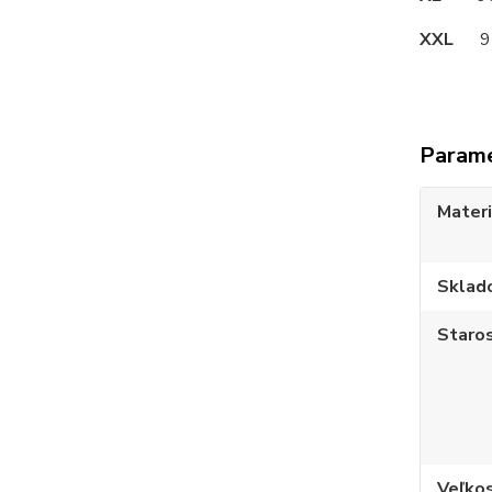
XXL
95
Param
Materi
Sklad
Staros
Veľko