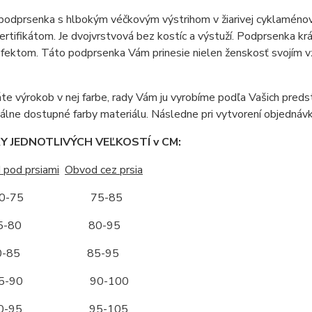
podprsenka s hlbokým véčkovým výstrihom v žiarivej cyklaménov
ertifikátom. Je dvojvrstvová bez kostíc a výstuží. Podprsenka kr
fektom. Táto podprsenka Vám prinesie nielen ženskosť svojím vz
áte výrokob v nej farbe, rady Vám ju vyrobíme podľa Vašich pred
álne dostupné farby materiálu. Následne pri vytvorení objedná
 JEDNOTLIVÝCH VEĽKOSTÍ v CM:
 pod prsiami
Obvod cez prsia
-75 75-85
-80 80-95
-85 85-95
-90 90-100
-95 95-105