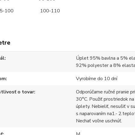
-100 100-110
etre
ál
Úplet 95% bavlna a 5% ela
92% polyester a 8% elast
om
Vyrobíme do 10 dní
tlivosť o tovar
Odporúčame ručné pranie pr
30°C. Použiť prostriedok na
úplety. Nebieliť, nesušiť v s
s naparovaním na1.- 2.teplo
Nechať voľne uschnúť.
sť
M