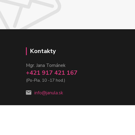
Kontakty
Mgr. Jana Tománek
+421 917 421 167
(Po-Pia, 10 -17 hod.)
info@janula.sk