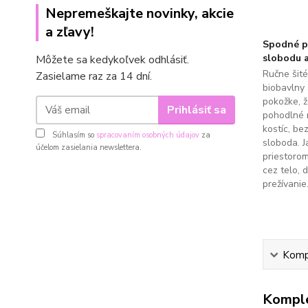
Nepremeškajte novinky, akcie
a zľavy!
Spodné pr
slobodu a
Môžete sa kedykoľvek odhlásiť.
Ručne šit
Zasielame raz za 14 dní.
biobavlny 
pokožke, 
Prihlásiť sa
pohodlné 
kostíc, be
Súhlasím so
spracovaním osobných údajov
za
sloboda. J
účelom zasielania newslettera.
priestoro
cez telo, 
prežívanie
Kompl
Komple