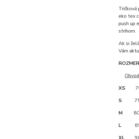
Tričková 
eko tex c
push up e
strihom.
Ak si žel
Vám aktu
ROZMERY
Obvod
XS
70
S
75
M
80
L
85
XL
90